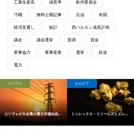
工業生産高
成長率
欧州委員会
汚職
無料公開記事
石油
米国
経済見通し
統計
西バルカン成長計画
議会
議会選挙
貿易
賃金
軍事協力
軍事産業
選挙
鉄道
電力
コソヴォ
セルビア
コソヴォが大企業の電力市場自由...
ミンレックス・リソーシズとエレ...