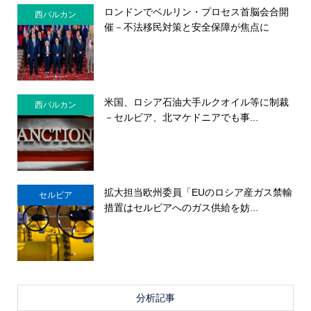
ロンドンでベルリン・プロセス首脳会合開
西バルカン
催－不法移民対策と安全保障が焦点に
米国、ロシア石油大手ルクオイル等に制裁
西バルカン
－セルビア、北マケドニアでも事...
拡大担当欧州委員「EUのロシア産ガス禁輸
セルビア
措置はセルビアへのガス供給を妨...
分析記事