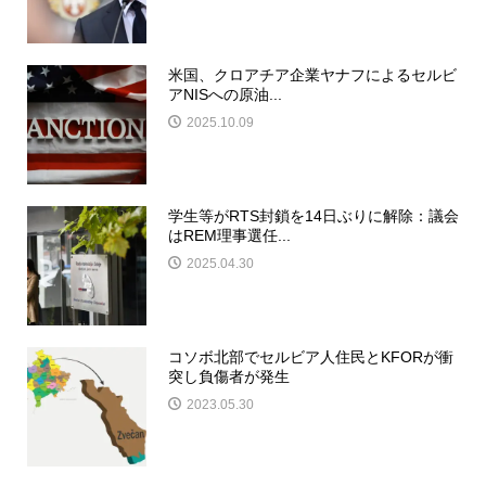
米国、クロアチア企業ヤナフによるセルビ
アNISへの原油...
2025.10.09
学生等がRTS封鎖を14日ぶりに解除：議会
はREM理事選任...
2025.04.30
コソボ北部でセルビア人住民とKFORが衝
突し負傷者が発生
2023.05.30