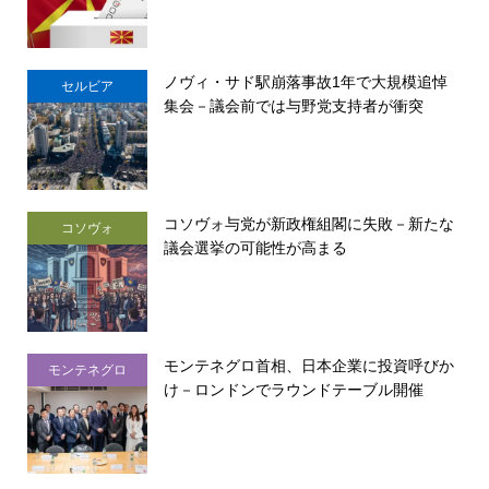
ノヴィ・サド駅崩落事故1年で大規模追悼
セルビア
集会－議会前では与野党支持者が衝突
コソヴォ与党が新政権組閣に失敗－新たな
コソヴォ
議会選挙の可能性が高まる
モンテネグロ首相、日本企業に投資呼びか
モンテネグロ
け－ロンドンでラウンドテーブル開催