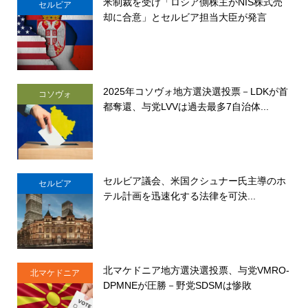
米制裁を受け「ロシア側株主がNIS株式売
セルビア
却に合意」とセルビア担当大臣が発言
2025年コソヴォ地方選決選投票－LDKが首
コソヴォ
都奪還、与党LVVは過去最多7自治体...
セルビア議会、米国クシュナー氏主導のホ
セルビア
テル計画を迅速化する法律を可決...
北マケドニア地方選決選投票、与党VMRO-
北マケドニア
DPMNEが圧勝－野党SDSMは惨敗