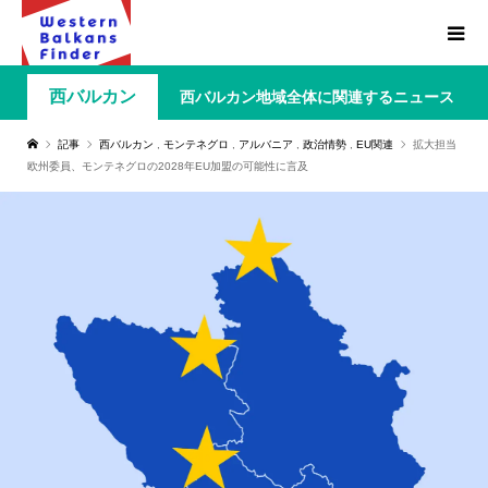
西バルカン
西バルカン地域全体に関連するニュース
記事
西バルカン
,
モンテネグロ
,
アルバニア
,
政治情勢
,
EU関連
拡大担当
欧州委員、モンテネグロの2028年EU加盟の可能性に言及