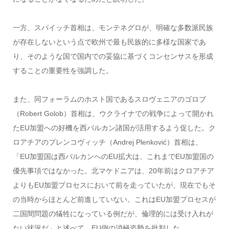
一方、スパイッチ首相は、モンテネグロが、明確な多数派民族
が存在しないという点で欧州で最も民族的に多様な国家であ
り、そのような国で国内での妥協に基づくコンセンサスを形成
することの重要性を強調した。
また、同フォーラムのホスト国であるスロヴェニアのゴロブ
（Robert Golob）首相は、ウクライナでの戦争によって開かれ
たEU加盟への好機を西バルカン諸国が活用するよう促した。ク
ロアチアのプレンコヴィッチ（Andrej Plenković）首相は、
「EU加盟国は西バルカンへのEU拡大は、これまでEU加盟国の
優先事項ではなかった。北マケドニアは、20年前はクロアチア
よりもEU加盟プロセスにおいて前を走っていたが、現在でもそ
の当時からほとんど前進していない。これはEU加盟プロセスが
二国間問題の犠牲になっている例だが、倫理的には受け入れが
たい状況だ」と述べて、EU側の消極姿勢を批判した。