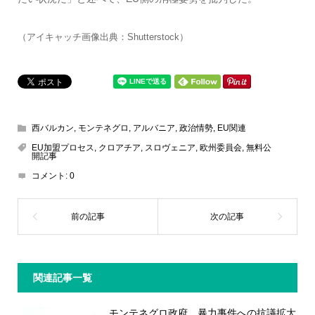
（アイキャッチ画像出典：Shutterstock）
西バルカン
,
モンテネグロ
,
アルバニア
,
政治情勢
,
EU関連
EU加盟プロセス
,
クロアチア
,
スロヴェニア
,
欧州委員会
,
無料公
開記事
コメント:
0
関連記事一覧
モンテネグロ政府、暴力事件への抗議拡大