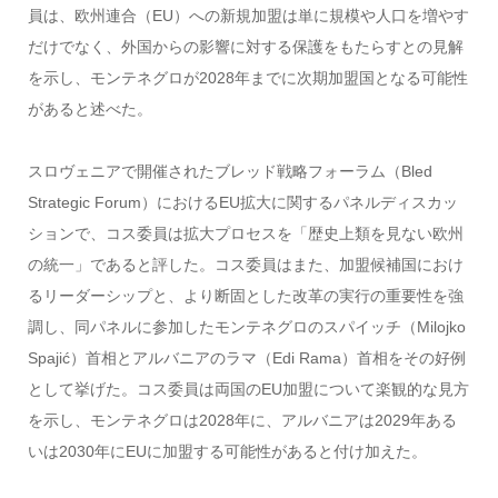
員は、欧州連合（EU）への新規加盟は単に規模や人口を増やす
だけでなく、外国からの影響に対する保護をもたらすとの見解
を示し、モンテネグロが2028年までに次期加盟国となる可能性
があると述べた。
スロヴェニアで開催されたブレッド戦略フォーラム（Bled
Strategic Forum）におけるEU拡大に関するパネルディスカッ
ションで、コス委員は拡大プロセスを「歴史上類を見ない欧州
の統一」であると評した。コス委員はまた、加盟候補国におけ
るリーダーシップと、より断固とした改革の実行の重要性を強
調し、同パネルに参加したモンテネグロのスパイッチ（Milojko
Spajić）首相とアルバニアのラマ（Edi Rama）首相をその好例
として挙げた。コス委員は両国のEU加盟について楽観的な見方
を示し、モンテネグロは2028年に、アルバニアは2029年ある
いは2030年にEUに加盟する可能性があると付け加えた。