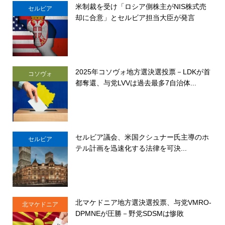
米制裁を受け「ロシア側株主がNIS株式売
セルビア
却に合意」とセルビア担当大臣が発言
2025年コソヴォ地方選決選投票－LDKが首
コソヴォ
都奪還、与党LVVは過去最多7自治体...
セルビア議会、米国クシュナー氏主導のホ
セルビア
テル計画を迅速化する法律を可決...
北マケドニア地方選決選投票、与党VMRO-
北マケドニア
DPMNEが圧勝－野党SDSMは惨敗