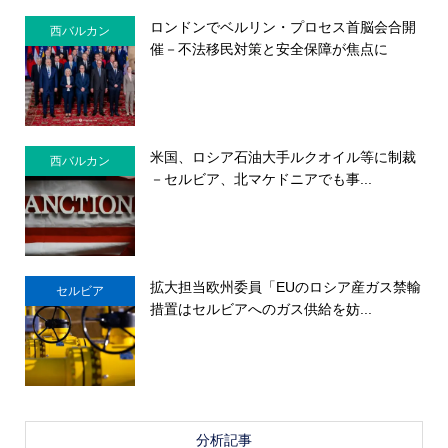
ロンドンでベルリン・プロセス首脳会合開
西バルカン
催－不法移民対策と安全保障が焦点に
米国、ロシア石油大手ルクオイル等に制裁
西バルカン
－セルビア、北マケドニアでも事...
拡大担当欧州委員「EUのロシア産ガス禁輸
セルビア
措置はセルビアへのガス供給を妨...
分析記事