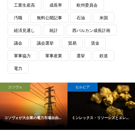
工業生産高
成長率
欧州委員会
汚職
無料公開記事
石油
米国
経済見通し
統計
西バルカン成長計画
議会
議会選挙
貿易
賃金
軍事協力
軍事産業
選挙
鉄道
電力
コソヴォ
セルビア
コソヴォが大企業の電力市場自由...
ミンレックス・リソーシズとエレ...