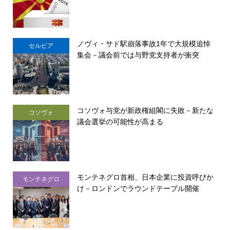
ノヴィ・サド駅崩落事故1年で大規模追悼
セルビア
集会－議会前では与野党支持者が衝突
コソヴォ与党が新政権組閣に失敗－新たな
コソヴォ
議会選挙の可能性が高まる
モンテネグロ首相、日本企業に投資呼びか
モンテネグロ
け－ロンドンでラウンドテーブル開催