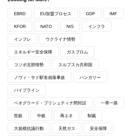
EBRD
EU加盟プロセス
GDP
IMF
KFOR
NATO
NIS
インフラ
インフレ
ウクライナ情勢
エネルギー安全保障
ガスプロム
コソボ北部情勢
スルプスカ共和国
ノヴィ・サド駅舎崩落事故
ハンガリー
パイプライン
ベオグラード・プリシュティナ間対話
一帯一路
世銀
中銀
再エネ
制裁
大規模抗議行動
天然ガス
安全保障