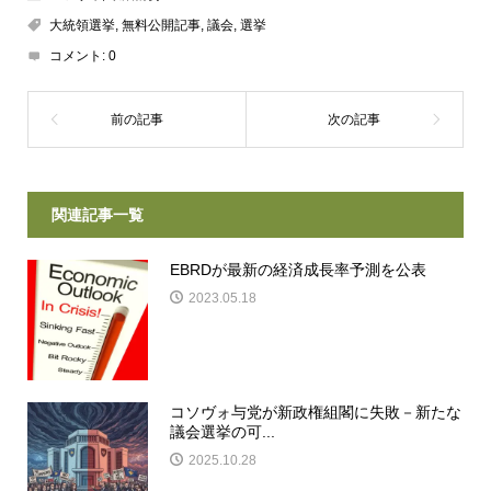
大統領選挙
,
無料公開記事
,
議会
,
選挙
コメント:
0
関連記事一覧
EBRDが最新の経済成長率予測を公表
2023.05.18
コソヴォ与党が新政権組閣に失敗－新たな
議会選挙の可...
2025.10.28