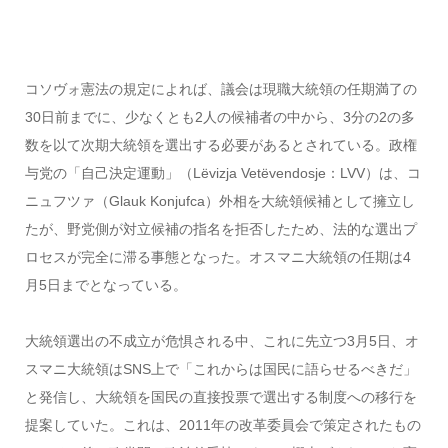
コソヴォ憲法の規定によれば、議会は現職大統領の任期満了の
30日前までに、少なくとも2人の候補者の中から、3分の2の多
数を以て次期大統領を選出する必要があるとされている。政権
与党の「自己決定運動」（Lëvizja Vetëvendosje：LVV）は、コ
ニュフツァ（Glauk Konjufca）外相を大統領候補として擁立し
たが、野党側が対立候補の指名を拒否したため、法的な選出プ
ロセスが完全に滞る事態となった。オスマニ大統領の任期は4
月5日までとなっている。
大統領選出の不成立が危惧される中、これに先立つ3月5日、オ
スマニ大統領はSNS上で「これからは国民に語らせるべきだ」
と発信し、大統領を国民の直接投票で選出する制度への移行を
提案していた。これは、2011年の改革委員会で策定されたもの