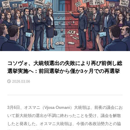
コソヴォ、大統領選出の失敗により再び前倒し総
選挙実施へ：前回選挙から僅か3ヶ月での再選挙
2026.03.06
3月6日、オスマニ（Vjosa Osmani）大統領は、前夜の議会にお
いて新大統領の選出が不調に終わったことを受け、議会を解散
したと発表した。オスマニ大統領は、今後の各政治勢力との協