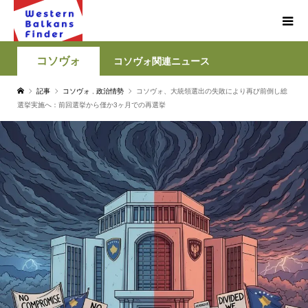
コソヴォ
コソヴォ関連ニュース
記事
コソヴォ
,
政治情勢
コソヴォ、大統領選出の失敗により再び前倒し総
選挙実施へ：前回選挙から僅か3ヶ月での再選挙