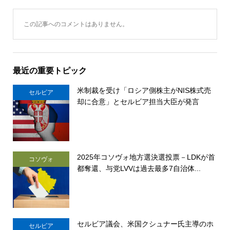
この記事へのコメントはありません。
最近の重要トピック
米制裁を受け「ロシア側株主がNIS株式売
セルビア
却に合意」とセルビア担当大臣が発言
2025年コソヴォ地方選決選投票－LDKが首
コソヴォ
都奪還、与党LVVは過去最多7自治体...
セルビア議会、米国クシュナー氏主導のホ
セルビア