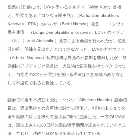
投票の2日前には、LVVを率いるクルティ（Albin Kurti）首相
と、野党である「コソヴォ民主党」（Partia Demokratike e
Kosovës：PDK）のハムザ（Bedri Hamza）党首、「コソヴォ
民主連盟」（Lidhja Demokratike e Kosovës：LDK）のアブデ
ィジク（Lumir Abdixhiku）党首による会談が行われたが、超党
派の統一候補を見出すことはできなかった。LVVのナガヴツィ
（Arberie Nagavci）院内総務は野党の不参加を非難したが、野
党側のアブディジク党首は、大統領は党派性を持つべきではな
く、与党内の2名から選択を強いる手法は合意形成のあり方と
して不適切であると反論している。
議会での選出不成立を受け、ハジウ（Albulena Haxhiu）議会議
長は、選出手続きの合憲性に関する評価と、判決が出るまでの
選出期限の停止を求めて憲法裁判所に提訴した。一方のLVV側
は、憲法上さらに60日間の選出猶予期間が認められていると主
張しており、法的な解釈を巡る混乱も生じている。