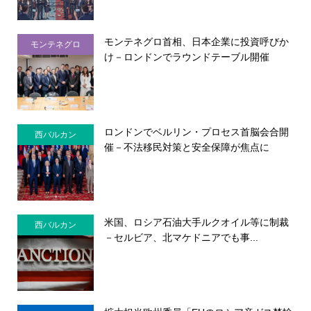
モンテネグロ首相、日本企業に投資呼びか
モンテネグロ
け－ロンドンでラウンドテーブル開催
ロンドンでベルリン・プロセス首脳会合開
西バルカン
催－不法移民対策と安全保障が焦点に
米国、ロシア石油大手ルクオイル等に制裁
西バルカン
－セルビア、北マケドニアでも事...