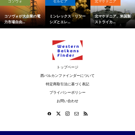
コソヴォ
セルビア
北マケドニア
コソヴォが大企業の電
ミンレックス・リソー
北マケドニア、米国製
力市場自由...
シズとエレ...
ストライカ...
トップページ
西バルカンファインダーについて
特定商取引法に基づく表記
プライバシーポリシー
お問い合わせ