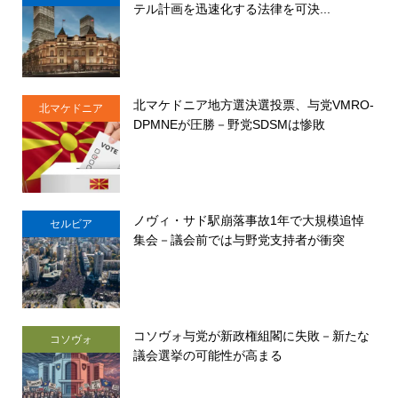
テル計画を迅速化する法律を可決...
北マケドニア地方選決選投票、与党VMRO-
北マケドニア
DPMNEが圧勝－野党SDSMは惨敗
ノヴィ・サド駅崩落事故1年で大規模追悼
セルビア
集会－議会前では与野党支持者が衝突
コソヴォ与党が新政権組閣に失敗－新たな
コソヴォ
議会選挙の可能性が高まる