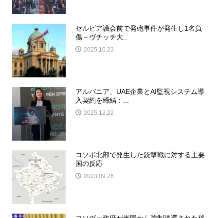
セルビア議会前で発砲事件が発生し1名負
傷－ヴチッチ大...
2025.10.23
アルバニア、UAE企業とAI監視システム導
入契約を締結：...
2025.12.22
コソボ北部で発生した銃撃戦に対する主要
国の反応
2023.09.26
コソヴォ政府が米国から強制送還された移