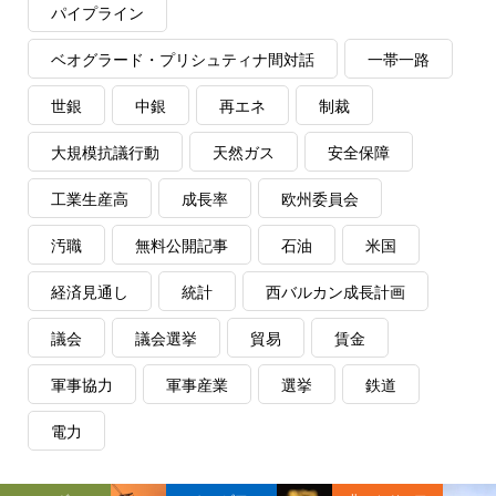
パイプライン
ベオグラード・プリシュティナ間対話
一帯一路
世銀
中銀
再エネ
制裁
大規模抗議行動
天然ガス
安全保障
工業生産高
成長率
欧州委員会
汚職
無料公開記事
石油
米国
経済見通し
統計
西バルカン成長計画
議会
議会選挙
貿易
賃金
軍事協力
軍事産業
選挙
鉄道
電力