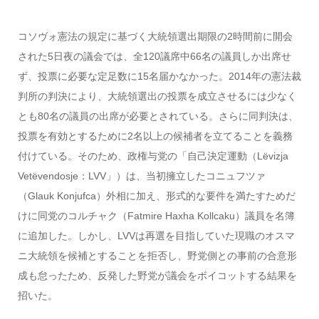
コソヴォ憲法の規定に基づく大統領選出期限の2時間前に開会
された5日夜の議会では、全120議席中66名の議員しか出席せ
ず、投票に必要な定足数に15名届かなかった。2014年の憲法裁
判所の判決により、大統領選出の投票を成立させるには少なく
とも80名の議員の出席が必要とされている。さらに同判決は、
投票を有効とするために2名以上の候補者を立てることを義務
付けている。そのため、政権与党の「自己決定運動（Lëvizja
Vetëvendosje：LVV」）は、当初擁立したコニュフツァ
（Glauk Konjufca）外相に加え、形式的な要件を満たすためだ
けに同党のコルチャク（Fatmire Haxha Kollcaku）議員を名簿
に追加した。しかし、LVVは再選を目指していた現職のオスマ
ニ大統領を候補とすることを拒否し、野党側との事前の合意形
成も怠ったため、反発した野党が議会をボイコットする結果を
招いた。