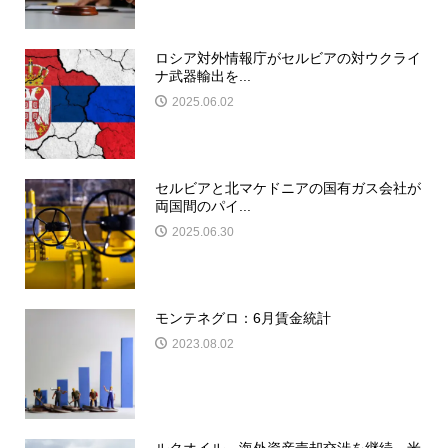
ロシア対外情報庁がセルビアの対ウクライ
ナ武器輸出を...
2025.06.02
セルビアと北マケドニアの国有ガス会社が
両国間のパイ...
2025.06.30
モンテネグロ：6月賃金統計
2023.08.02
ルクオイル、海外資産売却交渉を継続－米