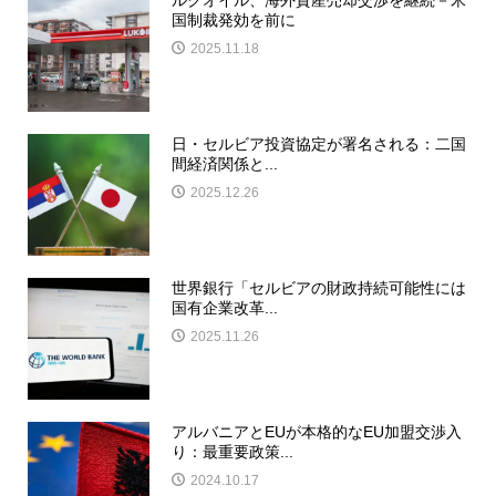
国制裁発効を前に
2025.11.18
日・セルビア投資協定が署名される：二国
間経済関係と...
2025.12.26
世界銀行「セルビアの財政持続可能性には
国有企業改革...
2025.11.26
アルバニアとEUが本格的なEU加盟交渉入
り：最重要政策...
2024.10.17