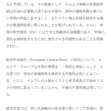
ると予測している。その根拠として、ホルムズ海峡の長期的封
鎖は石油の主要輸入国である中国や、国内の価格高騰を避けた
い米国の利益に反すること、またイラン側も封鎖を維持する能
力が数週間程度に限られることが挙げられている。さらに、米
国や欧州連合（EU）には十分な戦略的石油備蓄があり、市場の
混乱を鎮静化させるために放出される可能性があることも指摘
された。
欧州中央銀行（European Central Bank）の対応について、エ
ルステ・グループは今回の事態を「一時的な供給ショック」と
位置づけ、現在の金融政策を維持する可能性が高いとみてい
る。ただし、インフレの上振れリスクと経済成長の下振れリス
クが同時に高まっていることから、今後の不透明感は増してい
る。
株式市場では、特に石油輸出の依存度が高いアジア市場が、欧