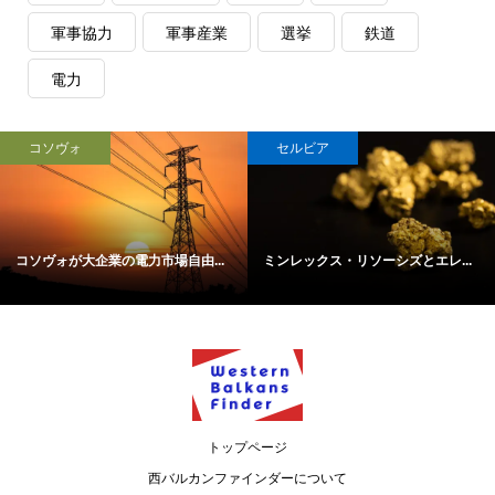
軍事協力
軍事産業
選挙
鉄道
電力
コソヴォ
セルビア
コソヴォが大企業の電力市場自由...
ミンレックス・リソーシズとエレ...
トップページ
西バルカンファインダーについて