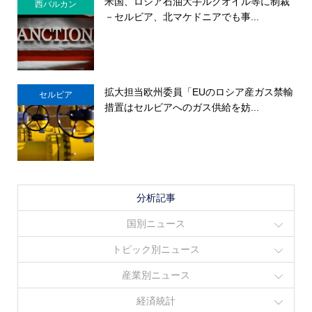
米国、ロシア石油大手ルクオイル等に制裁
西バルカン
－セルビア、北マケドニアでも事...
拡大担当欧州委員「EUのロシア産ガス禁輸
セルビア
措置はセルビアへのガス供給を妨...
分析記事
国別ニュース
トピック別ニュース
産業別ニュース
経済統計