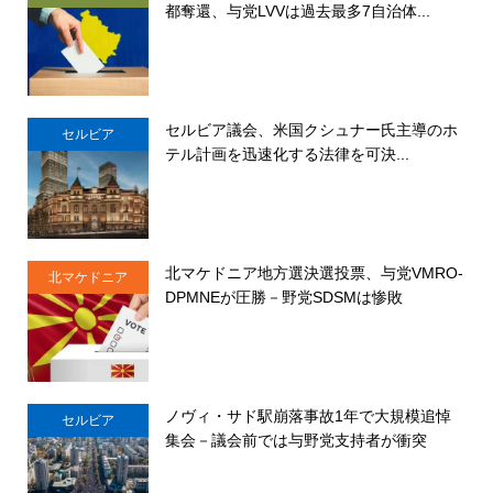
都奪還、与党LVVは過去最多7自治体...
セルビア議会、米国クシュナー氏主導のホ
セルビア
テル計画を迅速化する法律を可決...
北マケドニア地方選決選投票、与党VMRO-
北マケドニア
DPMNEが圧勝－野党SDSMは惨敗
ノヴィ・サド駅崩落事故1年で大規模追悼
セルビア
集会－議会前では与野党支持者が衝突