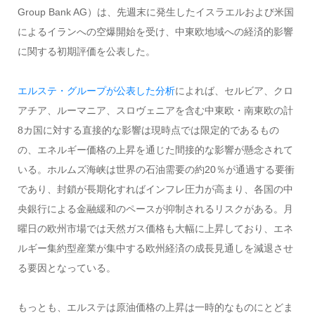
Group Bank AG）は、先週末に発生したイスラエルおよび米国
によるイランへの空爆開始を受け、中東欧地域への経済的影響
に関する初期評価を公表した。
エルステ・グループが公表した分析
によれば、セルビア、クロ
アチア、ルーマニア、スロヴェニアを含む中東欧・南東欧の計
8カ国に対する直接的な影響は現時点では限定的であるもの
の、エネルギー価格の上昇を通じた間接的な影響が懸念されて
いる。ホルムズ海峡は世界の石油需要の約20％が通過する要衝
であり、封鎖が長期化すればインフレ圧力が高まり、各国の中
央銀行による金融緩和のペースが抑制されるリスクがある。月
曜日の欧州市場では天然ガス価格も大幅に上昇しており、エネ
ルギー集約型産業が集中する欧州経済の成長見通しを減退させ
る要因となっている。
もっとも、エルステは原油価格の上昇は一時的なものにとどま