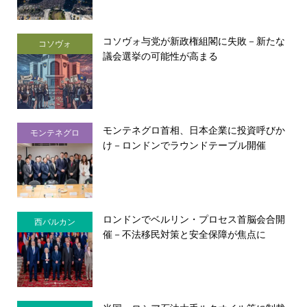
コソヴォ与党が新政権組閣に失敗－新たな
コソヴォ
議会選挙の可能性が高まる
モンテネグロ首相、日本企業に投資呼びか
モンテネグロ
け－ロンドンでラウンドテーブル開催
ロンドンでベルリン・プロセス首脳会合開
西バルカン
催－不法移民対策と安全保障が焦点に