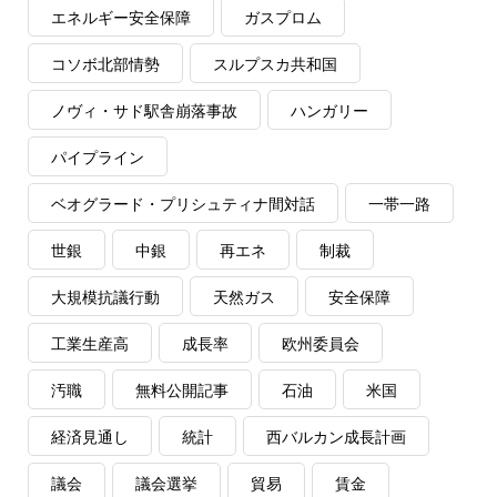
エネルギー安全保障
ガスプロム
コソボ北部情勢
スルプスカ共和国
ノヴィ・サド駅舎崩落事故
ハンガリー
パイプライン
ベオグラード・プリシュティナ間対話
一帯一路
世銀
中銀
再エネ
制裁
大規模抗議行動
天然ガス
安全保障
工業生産高
成長率
欧州委員会
汚職
無料公開記事
石油
米国
経済見通し
統計
西バルカン成長計画
議会
議会選挙
貿易
賃金