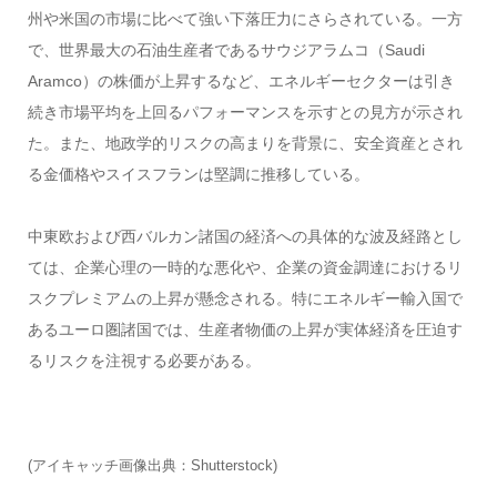
州や米国の市場に比べて強い下落圧力にさらされている。一方
で、世界最大の石油生産者であるサウジアラムコ（Saudi
Aramco）の株価が上昇するなど、エネルギーセクターは引き
続き市場平均を上回るパフォーマンスを示すとの見方が示され
た。また、地政学的リスクの高まりを背景に、安全資産とされ
る金価格やスイスフランは堅調に推移している。
中東欧および西バルカン諸国の経済への具体的な波及経路とし
ては、企業心理の一時的な悪化や、企業の資金調達におけるリ
スクプレミアムの上昇が懸念される。特にエネルギー輸入国で
あるユーロ圏諸国では、生産者物価の上昇が実体経済を圧迫す
るリスクを注視する必要がある。
(アイキャッチ画像出典：Shutterstock)