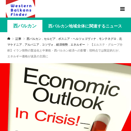
西バルカン
西バルカン地域全体に関連するニュース
記事
西バルカン
,
セルビア
,
ボスニア・ヘルツェゴヴィナ
,
モンテネグロ
,
北
マケドニア
,
アルバニア
,
コソヴォ
,
経済情勢
,
エネルギー
【エルステ・グループ分
析】イラン情勢の緊迫化と中東欧・西バルカン経済への影響：現時点では限定的だが、
エネルギー価格が波及の主因に