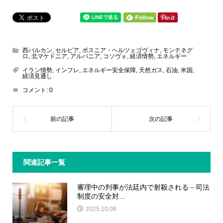
西バルカン
,
セルビア
,
ボスニア・ヘルツェゴヴィナ
,
モンテネグ
ロ
,
北マケドニア
,
アルバニア
,
コソヴォ
,
経済情勢
,
エネルギー
イラン情勢
,
インフレ
,
エネルギー安全保障
,
天然ガス
,
石油
,
米国
,
経済見通し
コメント:
0
関連記事一覧
審理中の判事が法廷内で射殺される－司法
制度の安全対...
2025.10.08