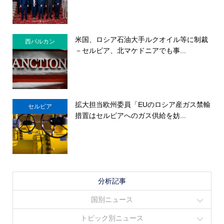
米国、ロシア石油大手ルクオイル等に制裁
西バルカン
－セルビア、北マケドニアでも事...
拡大担当欧州委員「EUのロシア産ガス禁輸
セルビア
措置はセルビアへのガス供給を妨...
分析記事
国別ニュース
トピック別ニュース