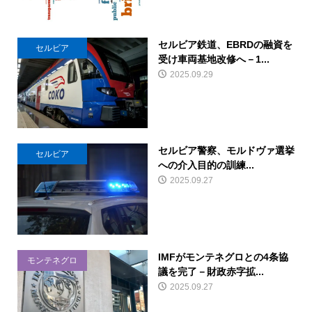
セルビア鉄道、EBRDの融資を
セルビア
受け車両基地改修へ－1...
2025.09.29
セルビア警察、モルドヴァ選挙
セルビア
への介入目的の訓練...
2025.09.27
IMFがモンテネグロとの4条協
モンテネグロ
議を完了－財政赤字拡...
2025.09.27