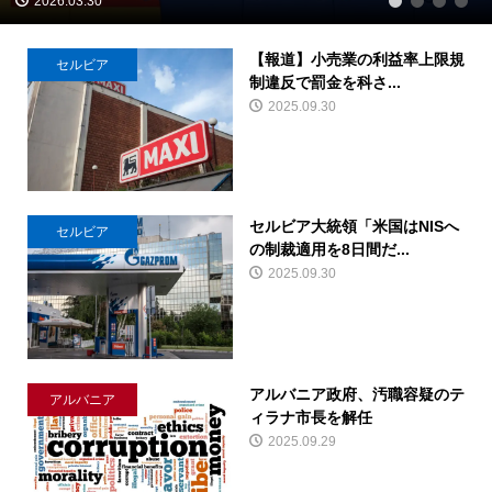
2026.03.30
1
2
3
4
【報道】小売業の利益率上限規
セルビア
制違反で罰金を科さ...
2025.09.30
セルビア大統領「米国はNISへ
セルビア
の制裁適用を8日間だ...
2025.09.30
アルバニア政府、汚職容疑のテ
アルバニア
ィラナ市長を解任
2025.09.29