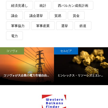
経済見通し
統計
西バルカン成長計画
議会
議会選挙
貿易
賃金
軍事協力
軍事産業
選挙
鉄道
電力
コソヴォ
セルビア
コソヴォが大企業の電力市場自由...
ミンレックス・リソーシズとエレ...