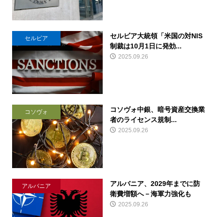
セルビア大統領「米国の対NIS
セルビア
制裁は10月1日に発効...
2025.09.26
コソヴォ中銀、暗号資産交換業
コソヴォ
者のライセンス規制...
2025.09.26
アルバニア、2029年までに防
アルバニア
衛費増額へ－海軍力強化も
2025.09.26