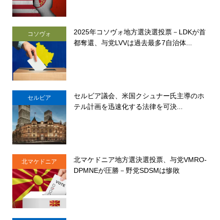
2025年コソヴォ地方選決選投票－LDKが首
コソヴォ
都奪還、与党LVVは過去最多7自治体...
セルビア議会、米国クシュナー氏主導のホ
セルビア
テル計画を迅速化する法律を可決...
北マケドニア地方選決選投票、与党VMRO-
北マケドニア
DPMNEが圧勝－野党SDSMは惨敗