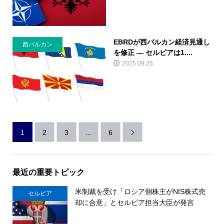
EBRDが西バルカン経済見通し
西バルカン
を修正 ― セルビアは1....
2025.09.26
1
2
3
…
6

最近の重要トピック
米制裁を受け「ロシア側株主がNIS株式売
セルビア
却に合意」とセルビア担当大臣が発言