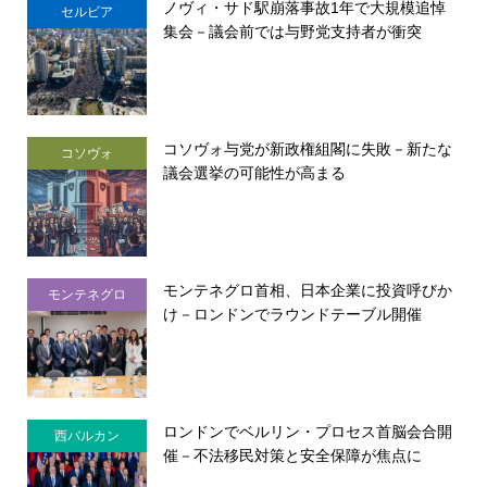
ノヴィ・サド駅崩落事故1年で大規模追悼
セルビア
集会－議会前では与野党支持者が衝突
コソヴォ与党が新政権組閣に失敗－新たな
コソヴォ
議会選挙の可能性が高まる
モンテネグロ首相、日本企業に投資呼びか
モンテネグロ
け－ロンドンでラウンドテーブル開催
ロンドンでベルリン・プロセス首脳会合開
西バルカン
催－不法移民対策と安全保障が焦点に