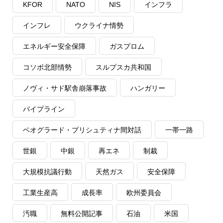
KFOR
NATO
NIS
インフラ
インフレ
ウクライナ情勢
エネルギー安全保障
ガスプロム
コソボ北部情勢
スルプスカ共和国
ノヴィ・サド駅舎崩落事故
ハンガリー
パイプライン
ベオグラード・プリシュティナ間対話
一帯一路
世銀
中銀
再エネ
制裁
大規模抗議行動
天然ガス
安全保障
工業生産高
成長率
欧州委員会
汚職
無料公開記事
石油
米国