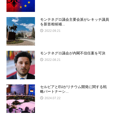
モンテネグロ議会主要会派がレキッチ議員
を新首相候補...
2022.09.21
モンテネグロ議会が内閣不信任案を可決
2022.08.21
セルビアとEUがリチウム開発に関する戦
略パートナーシ...
2024.07.22