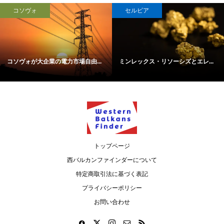
北マケドニア
セルビア
.
北マケドニア、米国製ストライカ...
セルビア中銀、Viber上での不当な..
トップページ
西バルカンファインダーについて
特定商取引法に基づく表記
プライバシーポリシー
お問い合わせ