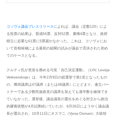
コソヴォ議会プレスリリース
によれば、議会（定数120）によ
る投票の結果は、賛成56票、反対52票、棄権4票となり、政府
樹立に必要な61票に5票届かなかった。これは、コソヴォにお
いて首相候補による最初の組閣の試みが議会で否決された初め
てのケースとなる。
クルティ氏が党首を務める与党「自己決定運動」（LVV, Levizja
Vetëvendosje）は、今年2月9日の総選挙で第1党となったもの
の、獲得議席は47議席（または48議席）にとどまり、連立パー
トナーである少数民族政党の議席を加えても過半数を確保でき
ていなかった。選挙後、議会議長の選出をめぐる対立から政治
的膠着状態が4月以降続いていたが、8月26日にようやく議会議
長が選出され、10月11日にオスマニ（Vjosa Osmani）大統領