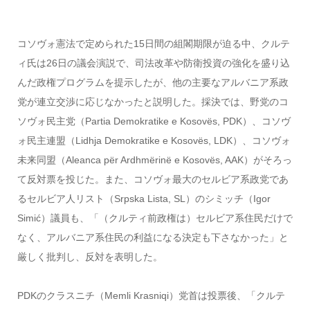
コソヴォ憲法で定められた15日間の組閣期限が迫る中、クルテ
ィ氏は26日の議会演説で、司法改革や防衛投資の強化を盛り込
んだ政権プログラムを提示したが、他の主要なアルバニア系政
党が連立交渉に応じなかったと説明した。採決では、野党のコ
ソヴォ民主党（Partia Demokratike e Kosovës, PDK）、コソヴ
ォ民主連盟（Lidhja Demokratike e Kosovës, LDK）、コソヴォ
未来同盟（Aleanca për Ardhmërinë e Kosovës, AAK）がそろっ
て反対票を投じた。また、コソヴォ最大のセルビア系政党であ
るセルビア人リスト（Srpska Lista, SL）のシミッチ（Igor
Simić）議員も、「（クルティ前政権は）セルビア系住民だけで
なく、アルバニア系住民の利益になる決定も下さなかった」と
厳しく批判し、反対を表明した。
PDKのクラスニチ（Memli Krasniqi）党首は投票後、「クルテ