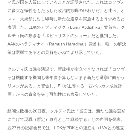
ィ氏が国を人質にしていることが証明された。これはコソヴォ
に多大な犠牲をもたらした政治的欺瞞の終わりだ」と述べ、オ
スマニ大統領に対し即時に新たな選挙を実施するよう求めると
表明した。LDKのアブディジク（Lumir Abdixhiku）党首も、ク
ルティ氏の動きを「ポピュリストのショー」だと批判した。
AAKのハラディナイ（Ramush Haradinaj）党首も、唯一の解決
策は選挙であるとの見解をかねてより示していた。
クルティ氏は議会演説で、新政権が樹立できなければ「コソヴ
ォは機能する機関も来年度予算もないまま新たな選挙に向かう
リスクがある」と警告し、EUが主導する「西バルカン成長計
画」からの資金を失う可能性にも言及していた。
組閣失敗後の26日夜、クルティ氏は「当面は、新たな議会選挙
に向けて現職（暫定）政府として継続する」との声明を発表。
翌27日の記者会見では、LDKがPDKとの連立を（LVVとの連立