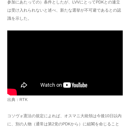
参加にあたっての）条件としたが、LVVにとってPDKとの連立
は受け入れられないと述べ、新たな選挙が不可避であるとの認
識を示した。
出典：RTK
コソヴォ憲法の規定によれば、オスマニ大統領は今後10日以内
に、別の人物（通常は第2党のPDKから）に組閣を命じること