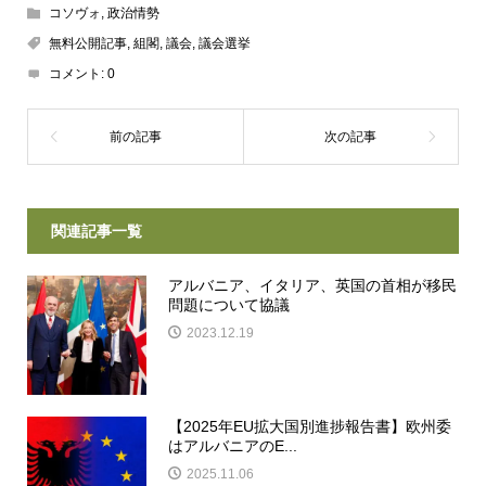
コソヴォ
,
政治情勢
無料公開記事
,
組閣
,
議会
,
議会選挙
コメント:
0
関連記事一覧
アルバニア、イタリア、英国の首相が移民
問題について協議
2023.12.19
【2025年EU拡大国別進捗報告書】欧州委
はアルバニアのE...
2025.11.06