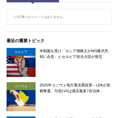
この記事へのコメントはありません。
最近の重要トピック
米制裁を受け「ロシア側株主がNIS株式売
セルビア
却に合意」とセルビア担当大臣が発言
2025年コソヴォ地方選決選投票－LDKが首
コソヴォ
都奪還、与党LVVは過去最多7自治体...