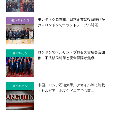
モンテネグロ首相、日本企業に投資呼びか
モンテネグロ
け－ロンドンでラウンドテーブル開催
ロンドンでベルリン・プロセス首脳会合開
西バルカン
催－不法移民対策と安全保障が焦点に
米国、ロシア石油大手ルクオイル等に制裁
西バルカン
－セルビア、北マケドニアでも事...