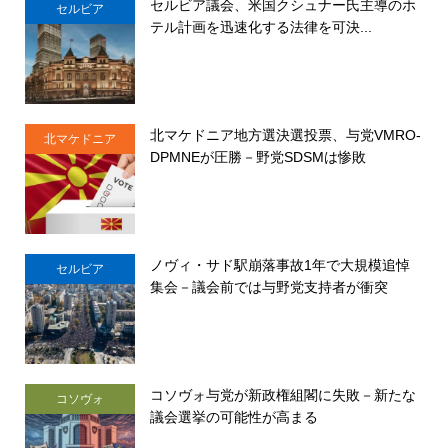
セルビア議会、米国クシュナー氏主導のホ
セルビア
テル計画を迅速化する法律を可決...
北マケドニア地方選決選投票、与党VMRO-
北マケドニア
DPMNEが圧勝－野党SDSMは惨敗
ノヴィ・サド駅崩落事故1年で大規模追悼
セルビア
集会－議会前では与野党支持者が衝突
コソヴォ与党が新政権組閣に失敗－新たな
コソヴォ
議会選挙の可能性が高まる