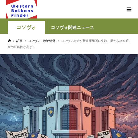
コソヴォ
コソヴォ関連ニュース
記事
コソヴォ
,
政治情勢
コソヴォ与党が新政権組閣に失敗－新たな議会選
挙の可能性が高まる