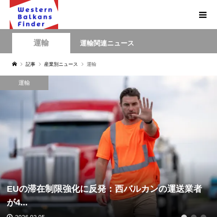
運輸
運輸関連ニュース
記事
産業別ニュース
運輸
運輸
EUの滞在制限強化に反発：西バルカンの運送業者
が4...