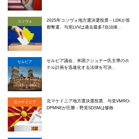
2025年コソヴォ地方選決選投票－LDKが首
コソヴォ
都奪還、与党LVVは過去最多7自治体...
セルビア議会、米国クシュナー氏主導のホ
セルビア
テル計画を迅速化する法律を可決...
北マケドニア地方選決選投票、与党VMRO-
北マケドニア
DPMNEが圧勝－野党SDSMは惨敗