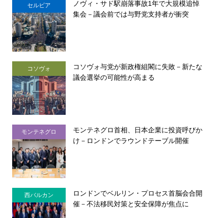
ノヴィ・サド駅崩落事故1年で大規模追悼
セルビア
集会－議会前では与野党支持者が衝突
コソヴォ与党が新政権組閣に失敗－新たな
コソヴォ
議会選挙の可能性が高まる
モンテネグロ首相、日本企業に投資呼びか
モンテネグロ
け－ロンドンでラウンドテーブル開催
ロンドンでベルリン・プロセス首脳会合開
西バルカン
催－不法移民対策と安全保障が焦点に