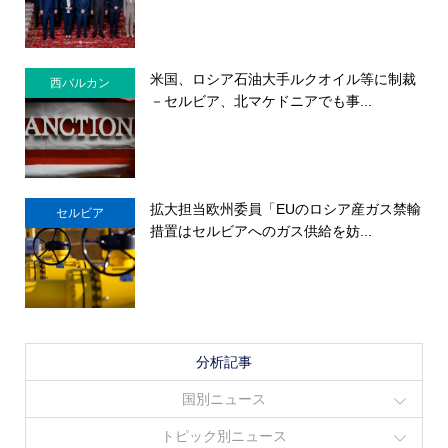
米国、ロシア石油大手ルクオイル等に制裁
西バルカン
－セルビア、北マケドニアでも事...
拡大担当欧州委員「EUのロシア産ガス禁輸
セルビア
措置はセルビアへのガス供給を妨...
分析記事
国別ニュース
トピック別ニュース