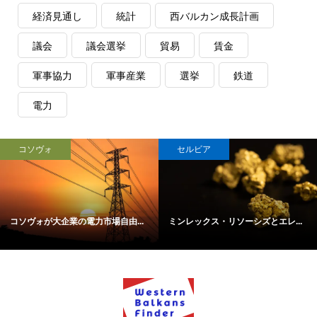
経済見通し
統計
西バルカン成長計画
議会
議会選挙
貿易
賃金
軍事協力
軍事産業
選挙
鉄道
電力
コソヴォ
セルビア
コソヴォが大企業の電力市場自由...
ミンレックス・リソーシズとエレ...