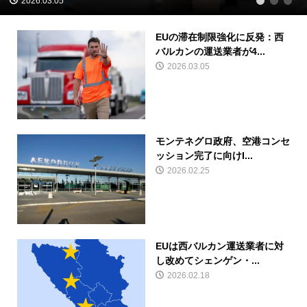
2026.03.05
1
2
3
EUの滞在制限強化に反発：西
バルカンの運送業者が4...
2026.03.05
モンテネグロ政府、空港コンセ
ッション完了に向けI...
2026.02.25
EUは西バルカン運送業者に対
し改めてシェンゲン・...
2026.02.18