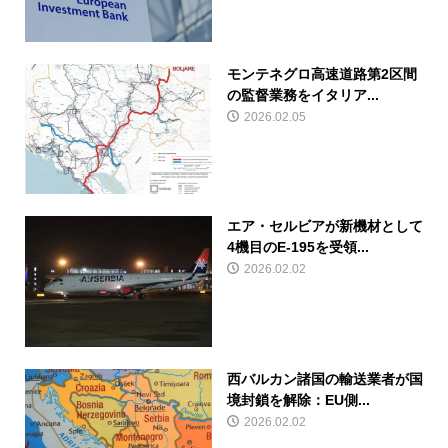
モンテネグロ高速道路第2区間
の監督業務をイタリア...
2026.02.05
エア・セルビアが新機材として
4機目のE-195を受領...
2026.02.02
西バルカン諸国の輸送業者が国
境封鎖を解除：EU側...
2026.02.02