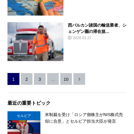
西バルカン諸国の輸送業者、シ
ェンゲン圏の滞在規...
2026.01.27
1
2
3
…
10

最近の重要トピック
米制裁を受け「ロシア側株主がNIS株式売
セルビア
却に合意」とセルビア担当大臣が発言