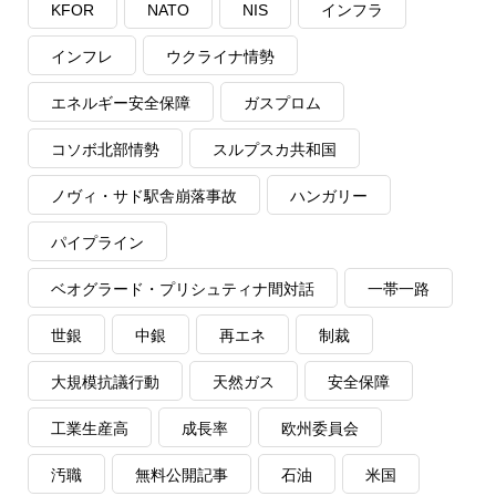
KFOR
NATO
NIS
インフラ
インフレ
ウクライナ情勢
エネルギー安全保障
ガスプロム
コソボ北部情勢
スルプスカ共和国
ノヴィ・サド駅舎崩落事故
ハンガリー
パイプライン
ベオグラード・プリシュティナ間対話
一帯一路
世銀
中銀
再エネ
制裁
大規模抗議行動
天然ガス
安全保障
工業生産高
成長率
欧州委員会
汚職
無料公開記事
石油
米国