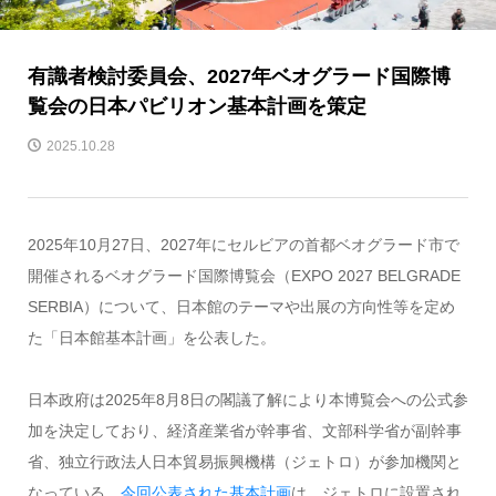
有識者検討委員会、2027年ベオグラード国際博
覧会の日本パビリオン基本計画を策定
2025.10.28
2025年10月27日、2027年にセルビアの首都ベオグラード市で
開催されるベオグラード国際博覧会（EXPO 2027 BELGRADE
SERBIA）について、日本館のテーマや出展の方向性等を定め
た「日本館基本計画」を公表した。
日本政府は2025年8月8日の閣議了解により本博覧会への公式参
加を決定しており、経済産業省が幹事省、文部科学省が副幹事
省、独立行政法人日本貿易振興機構（ジェトロ）が参加機関と
なっている。
今回公表された基本計画
は、ジェトロに設置され