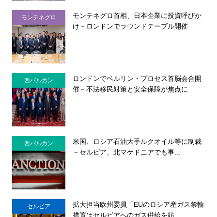
モンテネグロ首相、日本企業に投資呼びか
モンテネグロ
け－ロンドンでラウンドテーブル開催
ロンドンでベルリン・プロセス首脳会合開
西バルカン
催－不法移民対策と安全保障が焦点に
米国、ロシア石油大手ルクオイル等に制裁
西バルカン
－セルビア、北マケドニアでも事...
拡大担当欧州委員「EUのロシア産ガス禁輸
セルビア
措置はセルビアへのガス供給を妨...