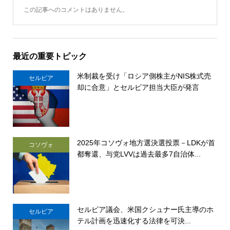
この記事へのコメントはありません。
最近の重要トピック
米制裁を受け「ロシア側株主がNIS株式売
セルビア
却に合意」とセルビア担当大臣が発言
2025年コソヴォ地方選決選投票－LDKが首
コソヴォ
都奪還、与党LVVは過去最多7自治体...
セルビア議会、米国クシュナー氏主導のホ
セルビア
テル計画を迅速化する法律を可決...