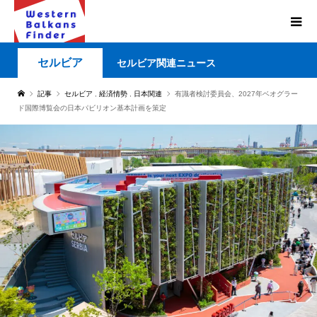
セルビア
セルビア関連ニュース
記事
セルビア
,
経済情勢
,
日本関連
有識者検討委員会、2027年ベオグラー
ド国際博覧会の日本パビリオン基本計画を策定