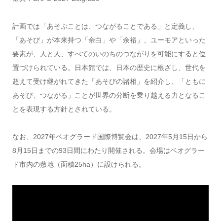
計画では「あそぶことは、つながることである」と定義し、
「あそび」が本来持つ「余白」や「余裕」、ユーモアといった
要素が、人と人、すべてのいのちのつながりを可能にすると位
置づけられている。日本館では、日本の歴史に根ざし、世代を
超えて受け継がれてきた「あそびの諸相」を紹介し、「ともに
あそび、つながる」ことが世界の分断を乗り越える力となるこ
とを表現する方針とされている。
なお、2027年ベオグラード国際博覧会は、2027年5月15日から
8月15日までの93日間にわたり開催される。会場はベオグラー
ド市内の敷地（面積25ha）に設けられる。