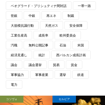
ベオグラード・プリシュティナ間対話
一帯一路
世銀
中銀
再エネ
制裁
大規模抗議行動
天然ガス
安全保障
工業生産高
成長率
欧州委員会
汚職
無料公開記事
石油
米国
経済見通し
統計
西バルカン成長計画
議会
議会選挙
貿易
賃金
軍事協力
軍事産業
選挙
鉄道
電力
コソヴォ
セルビア