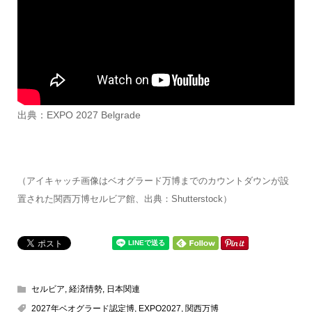
出典：EXPO 2027 Belgrade
（アイキャッチ画像はベオグラード万博までのカウントダウンが設
置された関西万博セルビア館、出典：Shutterstock）
セルビア
,
経済情勢
,
日本関連
2027年ベオグラード認定博
,
EXPO2027
,
関西万博