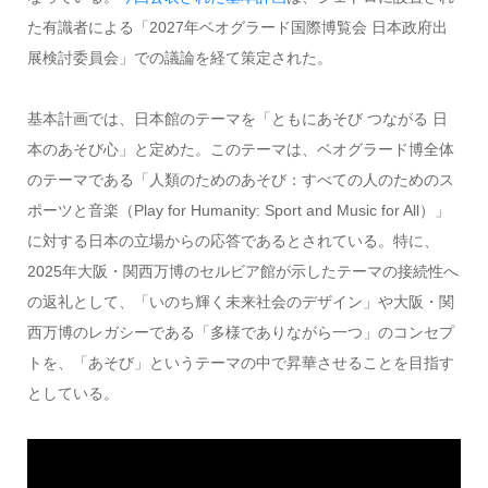
た有識者による「2027年ベオグラード国際博覧会 日本政府出
展検討委員会」での議論を経て策定された。
基本計画では、日本館のテーマを「ともにあそび つながる 日
本のあそび心」と定めた。このテーマは、ベオグラード博全体
のテーマである「人類のためのあそび：すべての人のためのス
ポーツと音楽（Play for Humanity: Sport and Music for All）」
に対する日本の立場からの応答であるとされている。特に、
2025年大阪・関西万博のセルビア館が示したテーマの接続性へ
の返礼として、「いのち輝く未来社会のデザイン」や大阪・関
西万博のレガシーである「多様でありながら一つ」のコンセプ
トを、「あそび」というテーマの中で昇華させることを目指す
としている。