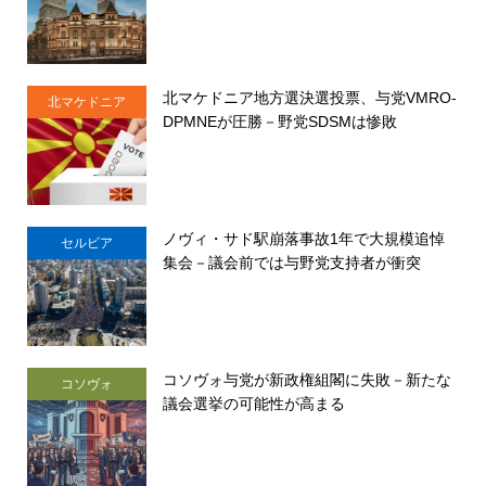
北マケドニア地方選決選投票、与党VMRO-
北マケドニア
DPMNEが圧勝－野党SDSMは惨敗
ノヴィ・サド駅崩落事故1年で大規模追悼
セルビア
集会－議会前では与野党支持者が衝突
コソヴォ与党が新政権組閣に失敗－新たな
コソヴォ
議会選挙の可能性が高まる