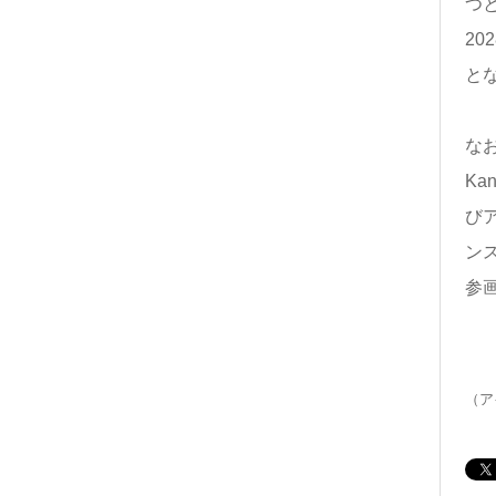
つ
2
と
な
Ka
び
ンス
参
（ア