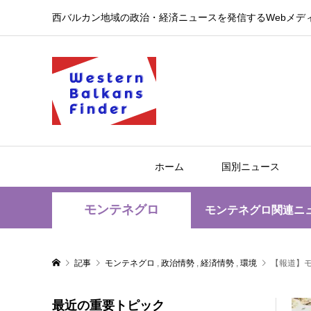
西バルカン地域の政治・経済ニュースを発信するWebメデ
ホーム
国別ニュース
モンテネグロ
モンテネグロ関連ニ
記事
モンテネグロ
,
政治情勢
,
経済情勢
,
環境
【報道】
最近の重要トピック