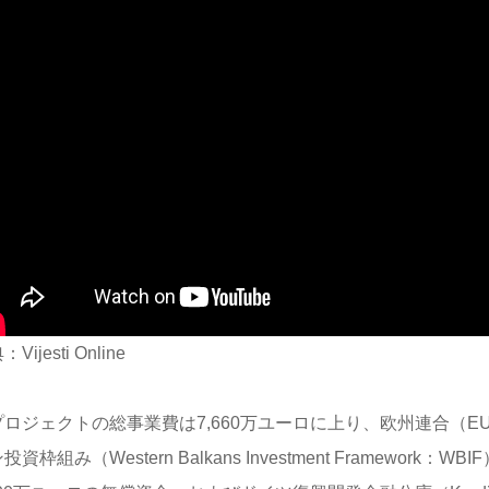
Vijesti Online
プロジェクトの総事業費は7,660万ユーロに上り、欧州連合（E
投資枠組み（Western Balkans Investment Framework：