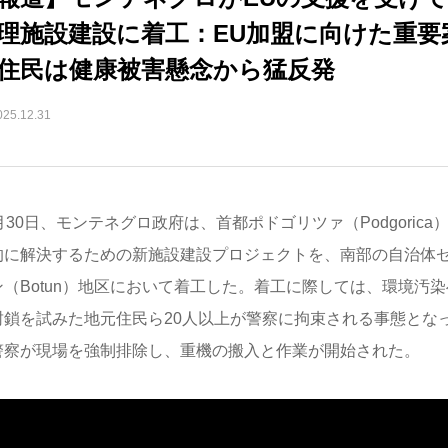
理施設建設に着工：EU加盟に向けた重要
住民は健康被害懸念から猛反発
025.12.31
月30日、モンテネグロ政府は、首都ポドゴリツァ（Podgoric
的に解決するための新施設建設プロジェクトを、南部の自治体ゼタ
ン（Botun）地区において着工した。着工に際しては、環境汚
封鎖を試みた地元住民ら20人以上が警察に拘束される事態とな
警察が現場を強制排除し、重機の搬入と作業が開始された。