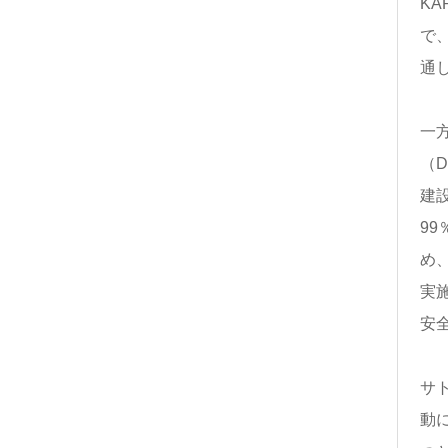
K
で
通
一
（D
建
9
め
実
安
サト
動