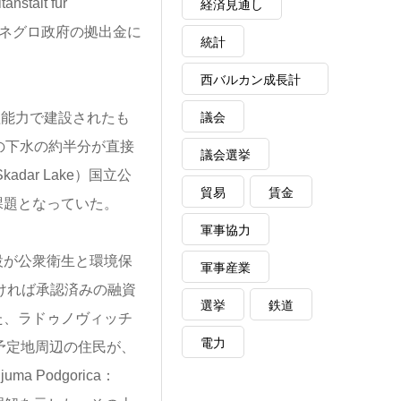
alt für
経済見通し
モンテネグロ政府の拠出金に
統計
西バルカン成長計
画
議会
理能力で建設されたも
の下水の約半分が直接
議会選挙
dar Lake）国立公
貿易
賃金
課題となっていた。
軍事協力
建設が公衆衛生と環境保
軍事産業
ければ承認済みの融資
選挙
鉄道
た、ラドゥノヴィッチ
電力
建設予定地周辺の住民が、
a Podgorica：