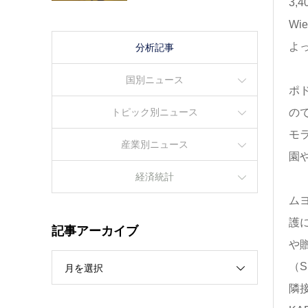
3,
Wi
よ
分析記事
国別ニュース
ポ
トピック別ニュース
の
モラ
産業別ニュース
園
経済統計
ムヨ
護
記事アーカイブ
や
（S
月を選択
隣接