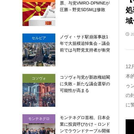
票、与党VMRO-DPMNEが
処
圧勝－野党SDSMは惨敗
域
2
ノヴィ・サド駅崩落事故1
セルビア
年で大規模追悼集会－議会
前では与野党支持者が衝突
12
本
コソヴォ与党が新政権組閣
コソヴォ
に失敗－新たな議会選挙の
ゥ
可能性が高まる
の
に
モンテネグロ首相、日本企
モンテネグロ
業に投資呼びかけ－ロンド
ンでラウンドテーブル開催