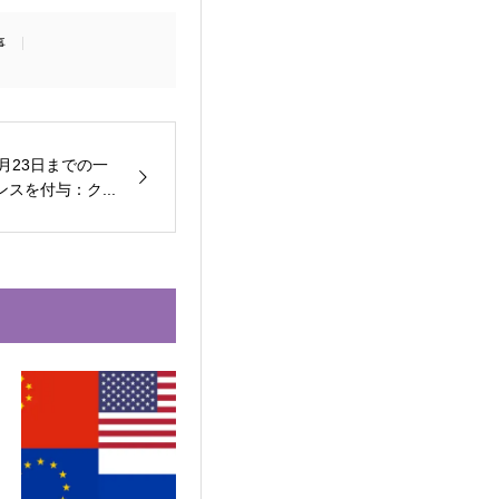
事
1月23日までの一
スを付与：ク...