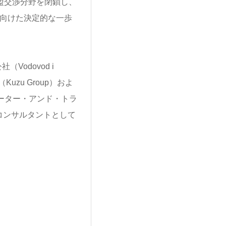
盟交渉分野を閉鎖し、
に向けた決定的な一歩
odovod i
uzu Group）およ
ォーター・アンド・トラ
bH）がコンサルタントとして