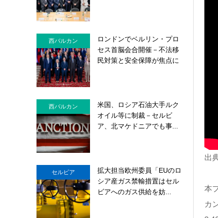
ロンドンでベルリン・プロ
西バルカン
セス首脳会合開催－不法移
民対策と安全保障が焦点に
米国、ロシア石油大手ルク
西バルカン
オイル等に制裁－セルビ
ア、北マケドニアでも事...
出典：
拡大担当欧州委員「EUのロ
セルビア
シア産ガス禁輸措置はセル
本
ビアへのガス供給を妨...
カン