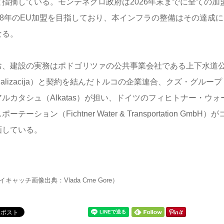
と指摘している。モンテネグロ政府は2026年末までに全ての加
028年のEU加盟を目指しており、本インフラの整備はその達成
なる。
お、建設の実務はポドゴリツァの公共事業会社である上下水道公社（V
nalizacija）と契約を結んだトルコの企業連合、クズ・グループ（K
アルカタシュ（Alkatas）が担い、ドイツのフィヒトナー・ウ
ポーテーション（Fichtner Water & Transportation Gm
画している。
イキャッチ画像出典：Vlada Crne Gore）