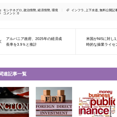
モンテネグロ
,
政治情勢
,
経済情勢
,
環境
インフラ
,
上下水道
,
無料公開記
コメント:
0
アルバニア政府、2025年の経済成
米国がNISに対し
長率を3.9％と推計
時的な操業ライセン
関連記事一覧