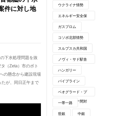
ウクライナ情勢
案件に対し地
エネルギー安全保
障
ガスプロム
コソボ北部情勢
スルプスカ共和国
a）の下水処理問題を抜
ノヴィ・サド駅舎
（Zeta）市のボト
崩落事故
ハンガリー
染への懸念から建設現場
パイプライン
ったが、同日正午まで
ベオグラード・プ
リシュティナ間対
一帯一路
話
世銀
中銀