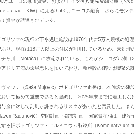
400万ユーロの無償資金、およびドイツ復興開発金融公庫（Kreditanst
ederaufbau：KfW）による3,500万ユーロの融資、さらに
って資金が調達されている。
ドゴリツァの現行の下水処理施設は1970年代に5万人規模の処
であり、現在は18万人以上の住民が利用しているため、未処理
チャ川（Morača）に放流されている。これがシュコダル湖（Ska
やアドリア海の環境悪化を招いており、新施設の建設は喫緊の
ヴィッチ（Saša Mujović）ポドゴリツァ市長は、本施設の
において極めて重要であると強調し、2025年末までに着工しな
贈与金に対して罰則が課されるリスクがあったと言及した。ま
laven Radunović）空間計画・都市計画・国家資産相は、
する旧ポドゴリツァ・アルミニウム製錬所（Kombinat Aluminijum