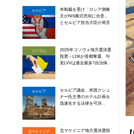
米制裁を受け「ロシア側株
セルビア
主がNIS株式売却に合意」
とセルビア担当大臣が発言
2025年コソヴォ地方選決選
コソヴォ
投票－LDKが首都奪還、与
党LVVは過去最多7自治体...
セルビア議会、米国クシュ
セルビア
ナー氏主導のホテル計画を
迅速化する法律を可決...
北マケドニア地方選決選投
【
北マケドニア