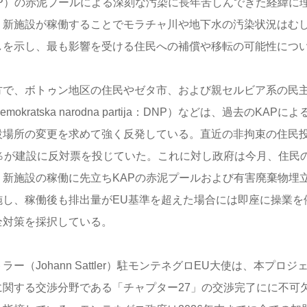
AP）の赤泥プールによる深刻な汚染に長年苦しんできた経緯に
、新施設が稼働することでモラチャ川や地下水の汚染状況はむ
しを示し、最も影響を受ける住民への補償や移転の可能性につ
方で、ボトゥン地区の住民やゼタ市、および親セルビア系の民
emokratska narodna partija：DNP）などは、過去のK
設場所の変更を求めて強く反発している。直近の非拘束の住民
9％が建設に反対票を投じていた。これに対し政府は今月、住民
、新施設の稼働に先立ちKAPの赤泥プールおよび有害廃棄物埋
施し、稼働後も排出量がEU基準を超えた場合には即座に操業を
全対策を採択している。
ラー（Johann Sattler）駐モンテネグロEU大使は、本プ
に関する交渉分野である「チャプター27」の交渉完了にに不可