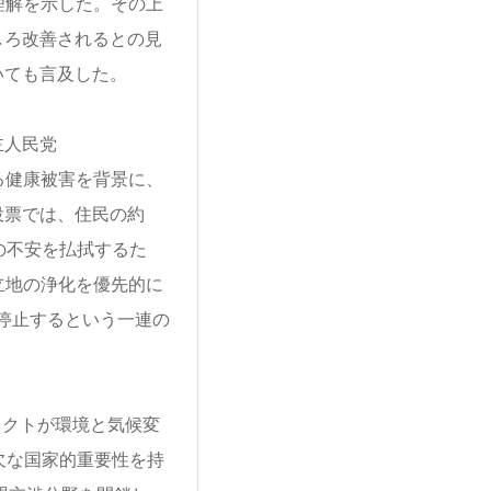
理解を示した。その上
しろ改善されるとの見
いても言及した。
主人民党
APによる健康被害を背景に、
投票では、住民の約
の不安を払拭するた
立地の浄化を優先的に
停止するという一連の
ロジェクトが環境と気候変
欠な国家的重要性を持