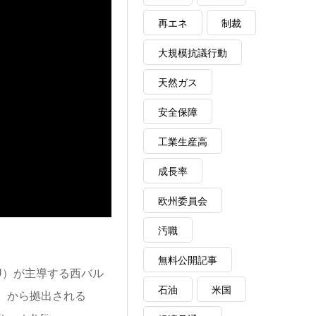
再エネ
制裁
大規模抗議行動
天然ガス
安全保障
工業生産高
成長率
欧州委員会
汚職
無料公開記事
U）が主導する西バル
石油
米国
WBIF）から拠出される