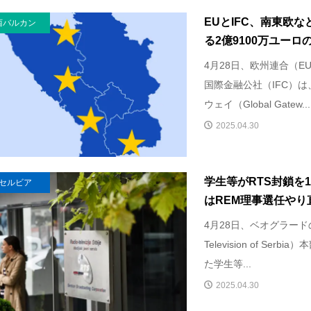
EUとIFC、南東欧
西バルカン
る2億9100万ユーロの
4月28日、欧州連合（
国際金融公社（IFC）は
ウェイ（Global Gatew...
2025.04.30
学生等がRTS封鎖を
セルビア
はREM理事選任やり
4月28日、ベオグラードの
Television of Se
た学生等...
2025.04.30