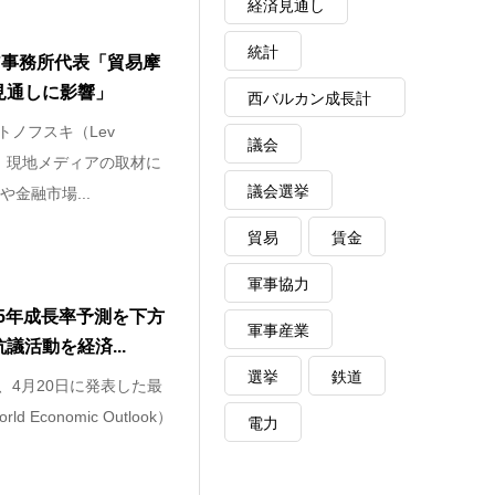
経済見通し
統計
ア事務所代表「貿易摩
見通しに影響」
西バルカン成長計
トノフスキ（Lev
画
議会
表は、現地メディアの取材に
議会選挙
金融市場...
貿易
賃金
軍事協力
25年成長率予測を下方
軍事産業
議活動を経済...
選挙
鉄道
、4月20日に発表した最
Economic Outlook）
電力