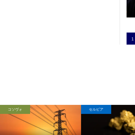
1
コソヴォ
セルビア