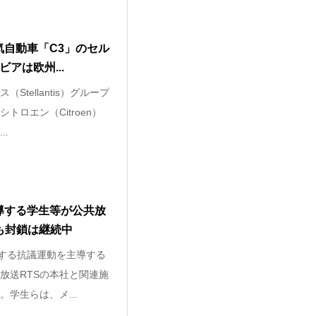
気自動車「C3」のセル
ビアは欧州...
Stellantis）グループ
トロエン（Citroen）
..
導する学生等が公共放
も封鎖は継続中
対する抗議運動を主導する
放送RTSの本社と関連施
学生らは、メ...