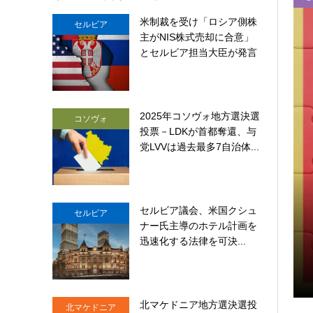
米制裁を受け「ロシア側株
セルビア
主がNIS株式売却に合意」
とセルビア担当大臣が発言
2025年コソヴォ地方選決選
コソヴォ
投票－LDKが首都奪還、与
党LVVは過去最多7自治体...
セルビア議会、米国クシュ
セルビア
ナー氏主導のホテル計画を
ストライカー装甲車17台を受領
迅速化する法律を可決...
北マケドニア地方選決選投
北マケドニア