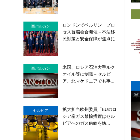
ロンドンでベルリン・プロ
西バルカン
セス首脳会合開催－不法移
民対策と安全保障が焦点に
米国、ロシア石油大手ルク
西バルカン
オイル等に制裁－セルビ
ア、北マケドニアでも事...
拡大担当欧州委員「EUのロ
セルビア
シア産ガス禁輸措置はセル
ビアへのガス供給を妨...