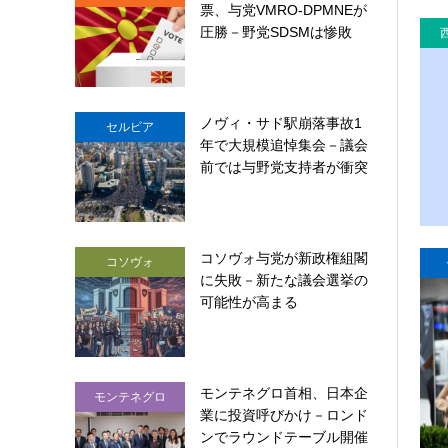
票、与党VMRO-DPMNEが
圧勝－野党SDSMは惨敗
ノヴィ・サド駅崩落事故1
セルビア
年で大規模追悼集会－議会
前では与野党支持者が衝突
コソヴォ与党が新政権組閣
コソヴォ
に失敗－新たな議会選挙の
可能性が高まる
モンテネグロ首相、日本企
モンテネグロ
業に投資呼びかけ－ロンド
ンでラウンドテーブル開催