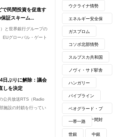
ウクライナ情勢
などで民間投資を促進す
保証スキーム...
エネルギー安全保
EU）と世界銀行グループの
障
ガスプロム
、EUグローバル・ゲート
コソボ北部情勢
スルプスカ共和国
ノヴィ・サド駅舎
14日ぶりに解除：議会
崩落事故
ハンガリー
直しを決定
パイプライン
公共放送RTS（Radio
rbia）本部施設の封鎖を行ってい
ベオグラード・プ
リシュティナ間対
一帯一路
話
世銀
中銀