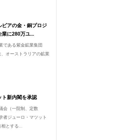
ルビアの金・銅プロジ
に280万ユ...
企業である紫金鉱業集団
roup）は、オーストラリアの鉱業
ット新内閣を承認
民議会（一院制、定数
泌学者ジューロ・マツット
首相とする...