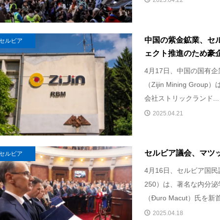
2025.04.22
中国の紫金鉱業、セ
セルビア
ェクト推進のため豪企業
4月17日、中国の国有
（Zijin Mining G
会社ストリックランド...
2025.04.21
セルビア議会、マツ
セルビア
4月16日、セルビア国
250）は、著名な内分
（Đuro Macut）氏を新
2025.04.18