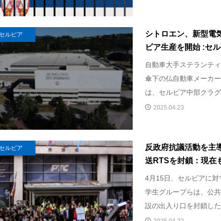
シトロエン、新型電
セルビア
ビア生産を開始 :セル
自動車大手ステランティス（
傘下の仏自動車メーカーシ
は、セルビア中部クラグ.
2025.04.23
反政府抗議活動を主
セルビア
送RTSを封鎖：現在
4月15日、セルビアに
学生グループらは、公共
設の出入り口を封鎖した。