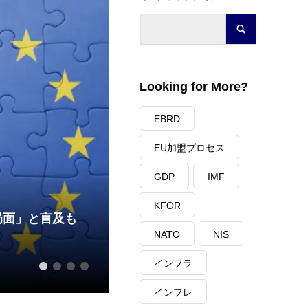
Looking for More?
EBRD
EU加盟プロセス
GDP
IMF
KFOR
局面」と言及も
NATO
NIS
コソヴォが大企業の電力市場自
インフラ
2026.03.27
1
2
3
4
インフレ