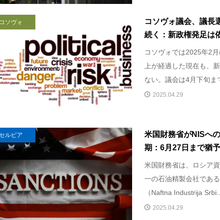
コソヴォ議会、議長
コソヴォ
続く：新政権発足は依然
コソヴォでは2025年2
上が経過した現在も、新
ない。議会は4月下旬まで
2025.04.29
米国財務省がNISへ
セルビア
期：6月27日まで猶
米国財務省は、ロシア資
一の石油精製会社である
（Naftna Industrija Srbi..
2025.04.29