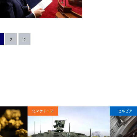
2

北マケドニア
セルビア