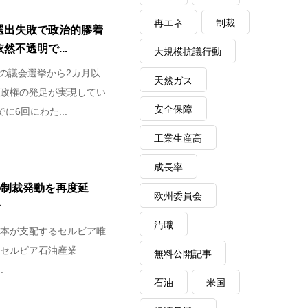
再エネ
制裁
選出失敗で政治的膠着
不透明で...
大規模抗議行動
月の議会選挙から2カ月以
天然ガス
政権の発足が実現してい
安全保障
に6回にわた...
工業生産高
成長率
の制裁発動を再度延
欧州委員会
予
汚職
本が支配するセルビア唯
セルビア石油産業
無料公開記事
.
石油
米国