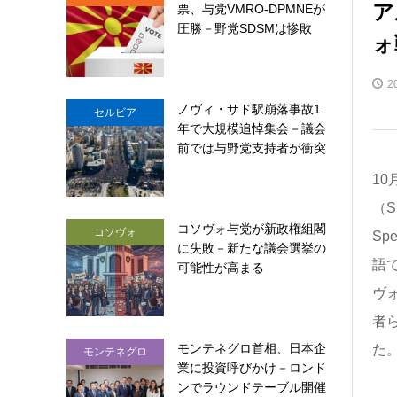
ア
票、与党VMRO-DPMNEが
圧勝－野党SDSMは惨敗
ォ
2
ノヴィ・サド駅崩落事故1
セルビア
年で大規模追悼集会－議会
前では与野党支持者が衝突
10
（S
コソヴォ与党が新政権組閣
コソヴォ
Sp
に失敗－新たな議会選挙の
語
可能性が高まる
ヴ
者
モンテネグロ首相、日本企
た
モンテネグロ
業に投資呼びかけ－ロンド
ンでラウンドテーブル開催