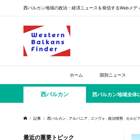
西バルカン地域の政治・経済ニュースを発信するWebメデ
ホーム
国別ニュース
西バルカン
西バルカン地域全体
記事
西バルカン
,
アルバニア
,
コソヴォ
,
政治情勢
,
セルビ
最近の重要トピック