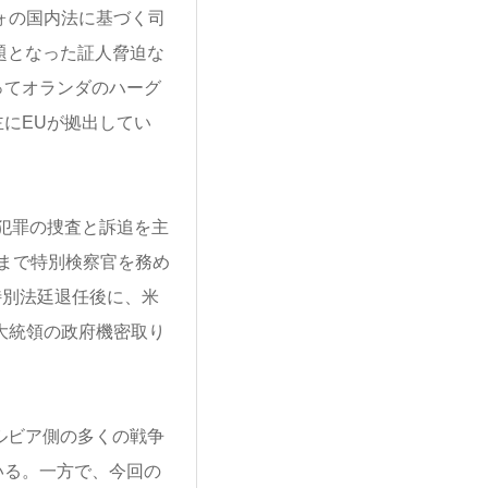
ォの国内法に基づく司
題となった証人脅迫な
ってオランダのハーグ
にEUが拠出してい
犯罪の捜査と訴追を主
年まで特別検察官を務め
ォ特別法廷退任後に、米
大統領の政府機密取り
ルビア側の多くの戦争
いる。一方で、今回の