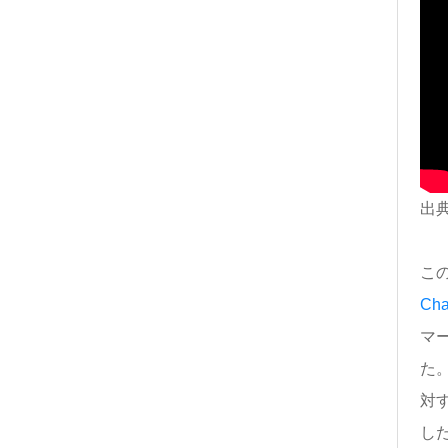
出典：
こ
Cha
マー
た
対
し