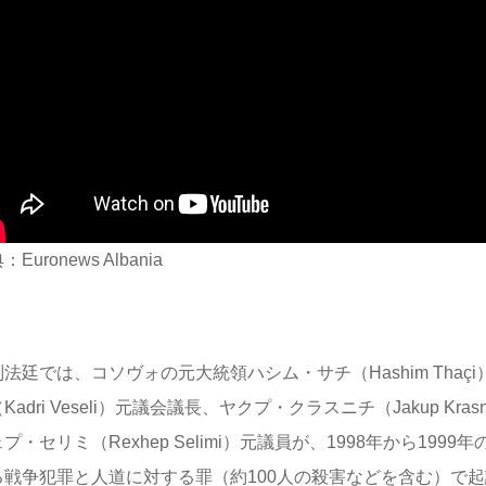
Euronews Albania
法廷では、コソヴォの元大統領ハシム・サチ（Hashim Thaç
Kadri Veseli）元議会議長、ヤクプ・クラスニチ（Jakup Kra
プ・セリミ（Rexhep Selimi）元議員が、1998年から199
る戦争犯罪と人道に対する罪（約100人の殺害などを含む）で