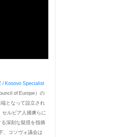
ovo Specialist
il of Europe）の
発端となって設立され
、セルビア人捕虜らに
する深刻な疑惑を指摘
下、コソヴォ議会は