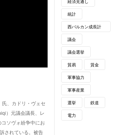
経済見通し
統計
西バルカン成長計
画
議会
議会選挙
貿易
賃金
軍事協力
軍事産業
選挙
鉄道
i）氏、カドリ・ヴェセ
sniqi）元議会議長、レ
電力
9年のコソヴォ紛争中にお
起訴されている。被告