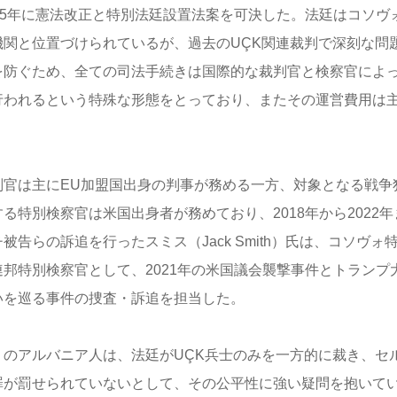
015年に憲法改正と特別法廷設置法案を可決した。法廷はコソヴ
機関と位置づけられているが、過去のUÇK関連裁判で深刻な問
を防ぐため、全ての司法手続きは国際的な裁判官と検察官によ
行われるという特殊な形態をとっており、またその運営費用は主
。
判官は主にEU加盟国出身の判事が務める一方、対象となる戦争
する特別検察官は米国出身者が務めており、2018年から2022
被告らの訴追を行ったスミス（Jack Smith）氏は、コソヴ
連邦特別検察官として、2021年の米国議会襲撃事件とトランプ
いを巡る事件の捜査・訴追を担当した。
くのアルバニア人は、法廷がUÇK兵士のみを一方的に裁き、セ
罪が罰せられていないとして、その公平性に強い疑問を抱いて