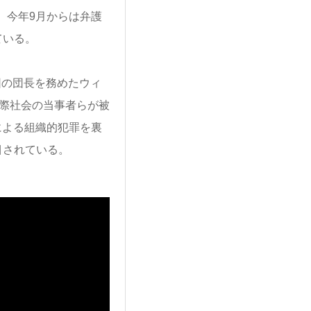
。今年9月からは弁護
ている。
団の団長を務めたウィ
の国際社会の当事者らが被
による組織的犯罪を裏
目されている。