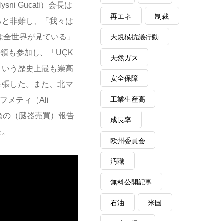
 Gucati）会長は
再エネ
制裁
ると非難し、「我々は
は全世界が見ている」
大規模抗議行動
大統領も参加し、「UÇK
天然ガス
という歴史上最も崇高
安全保障
主張した。また、北マ
工業生産高
メティ（Ali
虚偽の（臓器売買）報告
成長率
た。
欧州委員会
汚職
無料公開記事
石油
米国