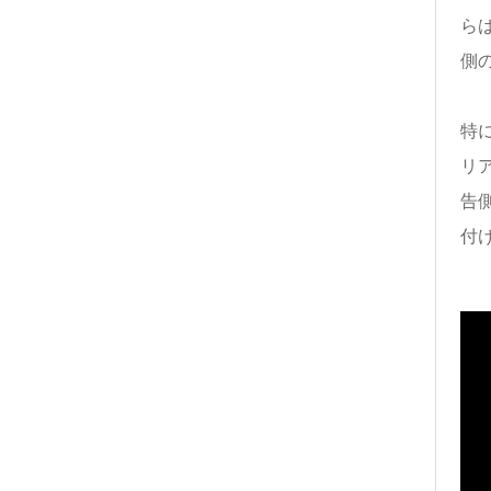
ら
側
特
リア
告
付