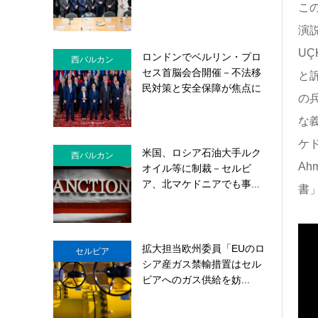
この
演
U
ロンドンでベルリン・プロ
西バルカン
セス首脳会合開催－不法移
と訴
民対策と安全保障が焦点に
の
な
ケ
米国、ロシア石油大手ルク
西バルカン
A
オイル等に制裁－セルビ
ア、北マケドニアでも事...
書
拡大担当欧州委員「EUのロ
セルビア
シア産ガス禁輸措置はセル
ビアへのガス供給を妨...