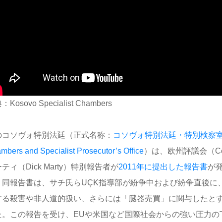
Kosovo Specialist Chambers
のコソヴォ特別法廷（正式名称：
コソヴォ特別法廷・特別検察室 / Kos
mbers and Specialist Prosecutor’s Office
）は、欧州評議会（Counc
ティ（Dick Marty）特別報告者が
2011年に提出した報告書
が
。同報告書は、サチ氏らUÇK指導部が紛争中および紛争直後に
する殺害や非人道的扱い、さらには「臓器売買」に関与したと
た。この報告を受け、EUや米国など国際社会からの強い圧力の