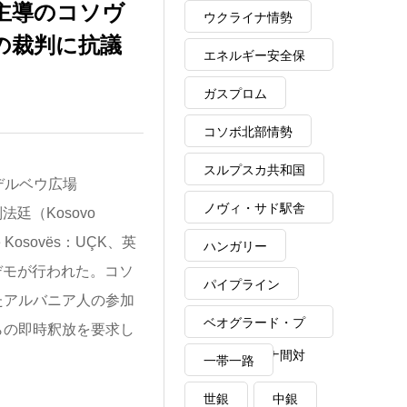
主導のコソヴ
ウクライナ情勢
の裁判に抗議
エネルギー安全保
障
ガスプロム
コソボ北部情勢
スルプスカ共和国
ンデルベウ広場
ノヴィ・サド駅舎
別法廷（Kosovo
崩落事故
 e Kosovës：UÇK、英
ハンガリー
デモが行われた。コソ
パイプライン
たアルバニア人の参加
ベオグラード・プ
らの即時釈放を要求し
リシュティナ間対
一帯一路
話
世銀
中銀