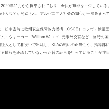
は2020年11月から拘束されており、全員が無罪を主張している
の証人尋問が開始され、アルバニア人社会の関心が一層高まっ
に、紛争当時に欧州安全保障協力機構（OSCE）コソヴォ検証
ム・ウォーカー（William Walker）元米外交官など、当時
側証人として相次いで出廷し、KLAの戦いの正当性や、指導部
ける情報を認識していなかった旨の証言を行っていることが注