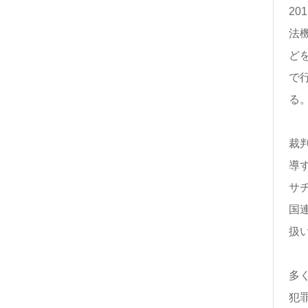
2
法
ど
で
る
裁
導
サチ
国
扱
多
犯