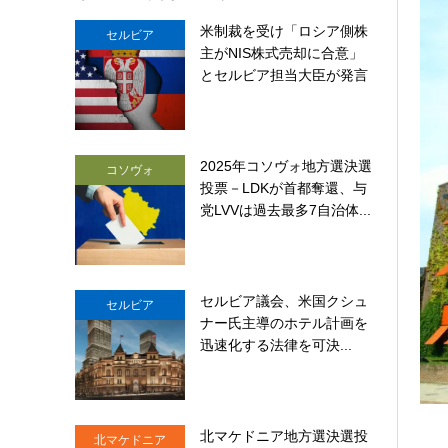
米制裁を受け「ロシア側株
セルビア
主がNIS株式売却に合意」
とセルビア担当大臣が発言
2025年コソヴォ地方選決選
コソヴォ
投票－LDKが首都奪還、与
党LVVは過去最多7自治体...
セルビア議会、米国クシュ
セルビア
ナー氏主導のホテル計画を
迅速化する法律を可決...
北マケドニア地方選決選投
北マケドニア