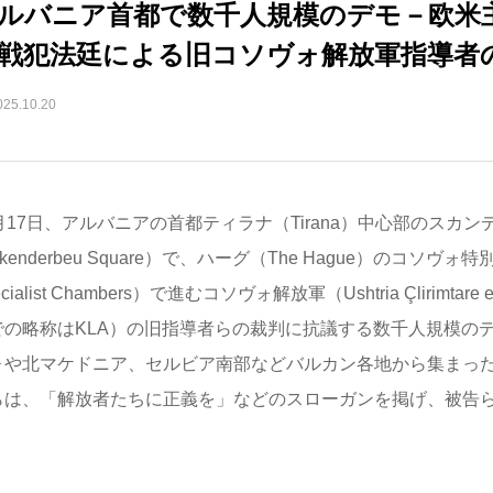
ルバニア首都で数千人規模のデモ－欧米
戦犯法廷による旧コソヴォ解放軍指導者
025.10.20
月17日、アルバニアの首都ティラナ（Tirana）中心部のスカ
kenderbeu Square）で、ハーグ（The Hague）のコソヴォ特
ecialist Chambers）で進むコソヴォ解放軍（Ushtria Çlirimtare
での略称はKLA）の旧指導者らの裁判に抗議する数千人規模の
ォや北マケドニア、セルビア南部などバルカン各地から集まっ
らは、「解放者たちに正義を」などのスローガンを掲げ、被告
。