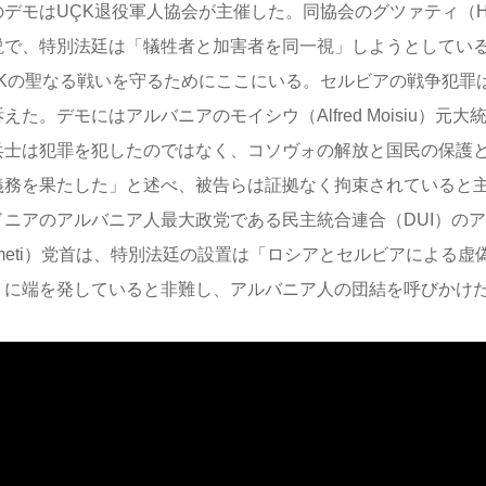
デモはUÇK退役軍人協会が主催した。同協会のグツァティ（Hysni
説で、特別法廷は「犠牲者と加害者を同一視」しようとしてい
ÇKの聖なる戦いを守るためにここにいる。セルビアの戦争犯罪
えた。デモにはアルバニアのモイシウ（Alfred Moisiu）元
兵士は犯罪を犯したのではなく、コソヴォの解放と国民の保護
義務を果たした」と述べ、被告らは証拠なく拘束されていると
ドニアのアルバニア人最大政党である民主統合連合（DUI）のアフ
hmeti）党首は、特別法廷の設置は「ロシアとセルビアによる
」に端を発していると非難し、アルバニア人の団結を呼びかけ