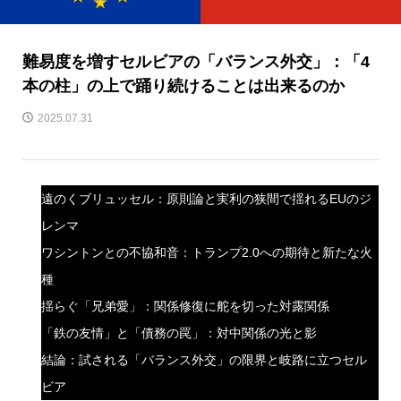
難易度を増すセルビアの「バランス外交」：「4
本の柱」の上で踊り続けることは出来るのか
2025.07.31
遠のくブリュッセル：原則論と実利の狭間で揺れるEUのジ
レンマ
ワシントンとの不協和音：トランプ2.0への期待と新たな火
種
揺らぐ「兄弟愛」：関係修復に舵を切った対露関係
「鉄の友情」と「債務の罠」：対中関係の光と影
結論：試される「バランス外交」の限界と岐路に立つセル
ビア