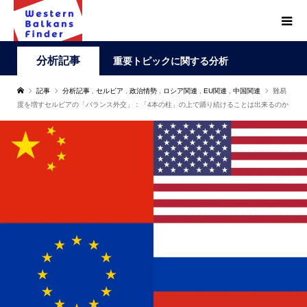
分析記事
重要トピックに関する分析
記事
分析記事
,
セルビア
,
政治情勢
,
ロシア関連
,
EU関連
,
中国関連
難易
度を増すセルビアの「バランス外交」：「4本の柱」の上で踊り続けることは出来るのか