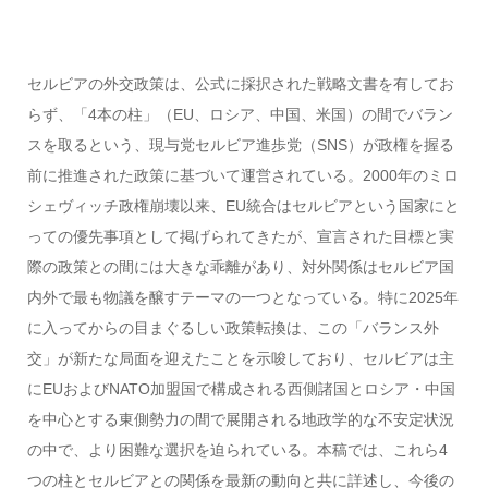
セルビアの外交政策は、公式に採択された戦略文書を有してお
らず、「4本の柱」（EU、ロシア、中国、米国）の間でバラン
スを取るという、現与党セルビア進歩党（SNS）が政権を握る
前に推進された政策に基づいて運営されている。2000年のミロ
シェヴィッチ政権崩壊以来、EU統合はセルビアという国家にと
っての優先事項として掲げられてきたが、宣言された目標と実
際の政策との間には大きな乖離があり、対外関係はセルビア国
内外で最も物議を醸すテーマの一つとなっている。特に2025年
に入ってからの目まぐるしい政策転換は、この「バランス外
交」が新たな局面を迎えたことを示唆しており、セルビアは主
にEUおよびNATO加盟国で構成される西側諸国とロシア・中国
を中心とする東側勢力の間で展開される地政学的な不安定状況
の中で、より困難な選択を迫られている。本稿では、これら4
つの柱とセルビアとの関係を最新の動向と共に詳述し、今後の