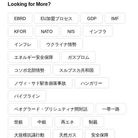
Looking for More?
EBRD
EU加盟プロセス
GDP
IMF
KFOR
NATO
NIS
インフラ
インフレ
ウクライナ情勢
エネルギー安全保障
ガスプロム
コソボ北部情勢
スルプスカ共和国
ノヴィ・サド駅舎崩落事故
ハンガリー
パイプライン
ベオグラード・プリシュティナ間対話
一帯一路
世銀
中銀
再エネ
制裁
大規模抗議行動
天然ガス
安全保障