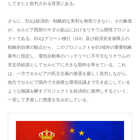
してきたと批判される背景にある。
さらに、EUは経済的・戦略的な実利も無視できない。その象徴
が、セルビア西部のヤダル鉱山におけるリチウム開発プロジェ
クトである。EUはグリーン移行（GX）及び経済安全保障上の
戦略的自律の観点から、このプロジェクトをEU域外の重要戦略
案件に指定し、電気自動車のバッテリーに不可欠なリチウムの
安定供給源としてセルビアに大きな期待を寄せている。これ
は、一方でセルビアの民主主義の後退を厳しく批判しながら、
他方でセルビア国内で大規模な環境抗議まで引き起こしている
ような物議を醸すプロジェクトを経済的に後押しするという、
一見して矛盾した態度を生み出している。