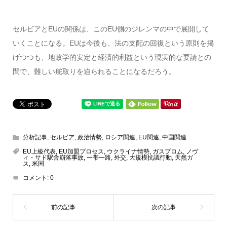
セルビアとEUの関係は、このEU側のジレンマの中で展開して
いくことになる。EUは今後も、法の支配の回復という原則を掲
げつつも、地政学的安定と経済的利益という現実的な要請との
間で、難しい舵取りを迫られることになるだろう。
分析記事
,
セルビア
,
政治情勢
,
ロシア関連
,
EU関連
,
中国関連
EU上級代表
,
EU加盟プロセス
,
ウクライナ情勢
,
ガスプロム
,
ノヴ
ィ・サド駅舎崩落事故
,
一帯一路
,
外交
,
大規模抗議行動
,
天然ガ
ス
,
米国
コメント:
0