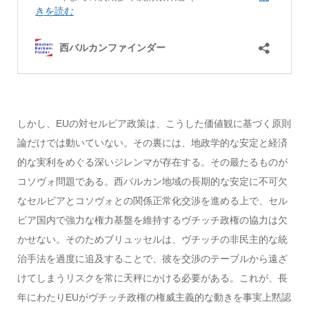
しかし、EUの対セルビア政策は、こうした価値観に基づく原則
論だけでは動いていない。その裏には、地政学的な安定と経済
的な実利をめぐる深いジレンマが存在する。その最たるものが
コソヴォ問題である。西バルカン地域の長期的な安定に不可欠
なセルビアとコソヴォとの関係正常化交渉を進める上で、セル
ビア国内で強力な権力基盤を維持するヴチッチ政権の協力は欠
かせない。そのためブリュッセルは、ヴチッチの非民主的な統
治手法を過度に追及することで、彼を交渉のテーブルから遠ざ
けてしまうリスクを常に天秤にかける必要がある。これが、長
年にわたりEUがヴチッチ政権の権威主義的な動きを事実上黙認