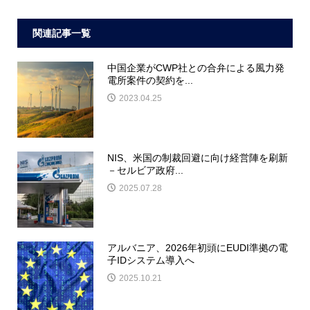
関連記事一覧
中国企業がCWP社との合弁による風力発
電所案件の契約を...
2023.04.25
NIS、米国の制裁回避に向け経営陣を刷新
－セルビア政府...
2025.07.28
アルバニア、2026年初頭にEUDI準拠の電
子IDシステム導入へ
2025.10.21