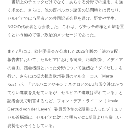
「書類上のチェックだけでなく、あらゆる分野での適用」を強
く求めた。さらに、他の西バルカン諸国の訪問時とは異なり、
セルビアでは当局者との共同記者会見を避け、野党や学生、
NGOの代表者とも会談した。これは、ヴチッチ政権と距離を置
くという極めて強い政治的メッセージであった。
また7月には、欧州委員会が公表した2025年版の「法の支配」
報告書において、セルビアにおける司法、汚職対策、メディア
の自由、議会機能といった分野について強烈な「ダメだし」を
行い、さらには拡大担当欧州委員のマルタ・コス（Marta
Kos）が、「アルバニアやモンテネグロとのEU加盟交渉はかつ
てない進展を見せているが、セルビアの進展は遅れている」と
記者会見で明言するなど、フォン・デア・ライエン（Ursula
Gertrud von der Leyen）委員長体制の2期目に入ったブリュッ
セル首脳部は、セルビアに対して明らかに1期目よりも厳しい
姿勢を示そうとしている。