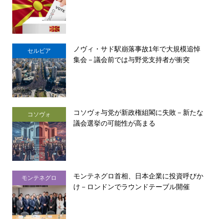
ノヴィ・サド駅崩落事故1年で大規模追悼
セルビア
集会－議会前では与野党支持者が衝突
コソヴォ与党が新政権組閣に失敗－新たな
コソヴォ
議会選挙の可能性が高まる
モンテネグロ首相、日本企業に投資呼びか
モンテネグロ
け－ロンドンでラウンドテーブル開催