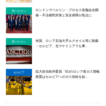
ロンドンでベルリン・プロセス首脳会合開
西バルカン
催－不法移民対策と安全保障が焦点に
米国、ロシア石油大手ルクオイル等に制裁
西バルカン
－セルビア、北マケドニアでも事...
拡大担当欧州委員「EUのロシア産ガス禁輸
セルビア
措置はセルビアへのガス供給を妨...