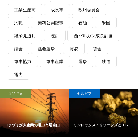
工業生産高
成長率
欧州委員会
汚職
無料公開記事
石油
米国
経済見通し
統計
西バルカン成長計画
議会
議会選挙
貿易
賃金
軍事協力
軍事産業
選挙
鉄道
電力
北マケドニア
セルビア
ソーシズとエレ...
北マケドニア、米国製ストライカ...
セルビア中銀、Vi