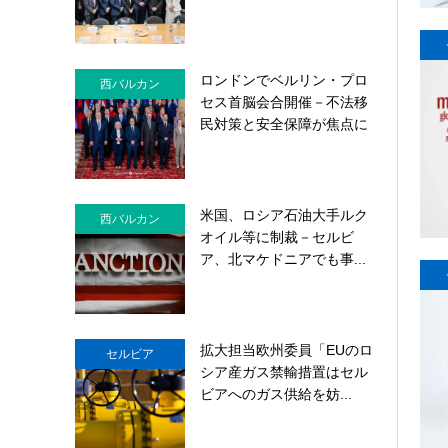
ロンドンでベルリン・プロ
西バルカン
セス首脳会合開催－不法移
民対策と安全保障が焦点に
米国、ロシア石油大手ルク
西バルカン
オイル等に制裁－セルビ
ア、北マケドニアでも事...
拡大担当欧州委員「EUのロ
セルビア
シア産ガス禁輸措置はセル
ビアへのガス供給を妨...