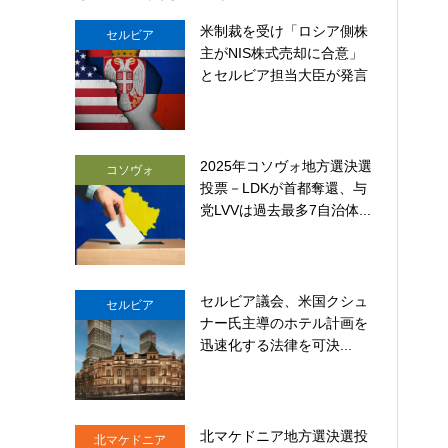
米制裁を受け「ロシア側株
セルビア
主がNIS株式売却に合意」
とセルビア担当大臣が発言
2025年コソヴォ地方選決選
コソヴォ
投票－LDKが首都奪還、与
党LVVは過去最多7自治体...
セルビア議会、米国クシュ
セルビア
ナー氏主導のホテル計画を
ストライカー装甲車17台を受領
迅速化する法律を可決...
北マケドニア地方選決選投
北マケドニア