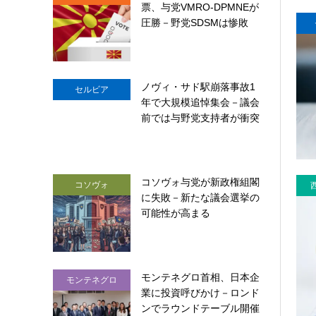
票、与党VMRO-DPMNEが
圧勝－野党SDSMは惨敗
ノヴィ・サド駅崩落事故1
セルビア
年で大規模追悼集会－議会
前では与野党支持者が衝突
コソヴォ与党が新政権組閣
コソヴォ
に失敗－新たな議会選挙の
可能性が高まる
モンテネグロ首相、日本企
モンテネグロ
業に投資呼びかけ－ロンド
ンでラウンドテーブル開催