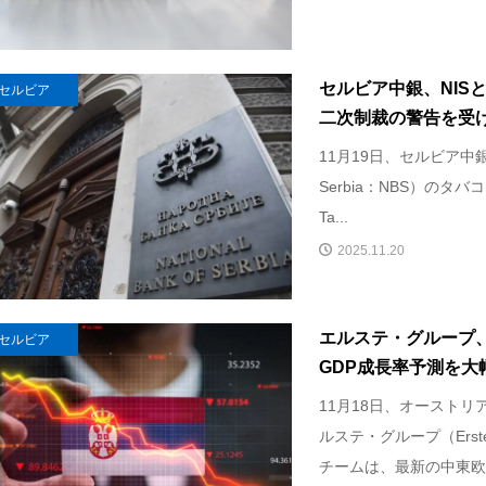
セルビア中銀、NIS
セルビア
二次制裁の警告を受ける－
11月19日、セルビア中銀（Na
Serbia：NBS）のタバコ
Ta...
2025.11.20
エルステ・グループ、
セルビア
GDP成長率予測を大
11月18日、オースト
ルステ・グループ（Erst
チームは、最新の中東欧（