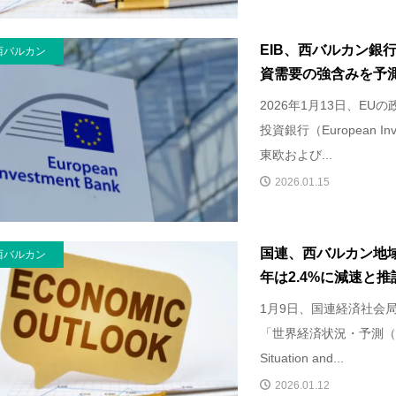
EIB、西バルカン銀
西バルカン
資需要の強含みを予
2026年1月13日、E
投資銀行（European In
東欧および...
2026.01.15
国連、西バルカン地域
西バルカン
年は2.4%に減速と推計、
1月9日、国連経済社会局
「世界経済状況・予測（Wor
Situation and...
2026.01.12