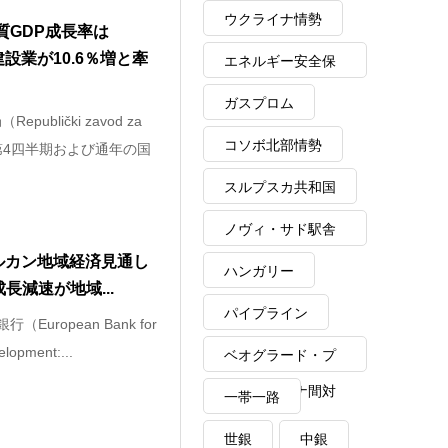
ウクライナ情勢
質GDP成長率は
建設業が10.6％増と牽
エネルギー安全保
障
ガスプロム
ublički zavod za
コソボ北部情勢
25年第4四半期および通年の国
スルプスカ共和国
ノヴィ・サド駅舎
ルカン地域経済見通し
崩落事故
ハンガリー
長減速が地域...
パイプライン
European Bank for
lopment:...
ベオグラード・プ
リシュティナ間対
一帯一路
話
世銀
中銀