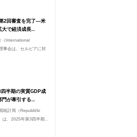
I第2回審査を完了―米
大で経済成長...
ternational
IMF）理事会は、セルビアに対
3四半期の実質GDP成
部門が牽引する...
計局（Republički
:RZS）は、2025年第3四半期...