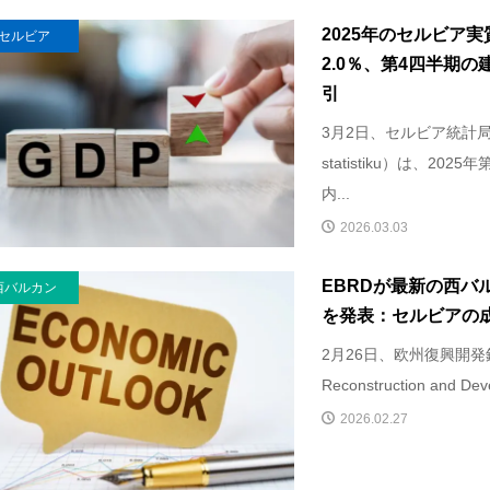
2025年のセルビア実
セルビア
2.0％、第4四半期の
引
3月2日、セルビア統計局（Rep
statistiku）は、20
内...
2026.03.03
EBRDが最新の西バ
西バルカン
を発表：セルビアの成
2月26日、欧州復興開発銀行（
Reconstruction and Deve
2026.02.27