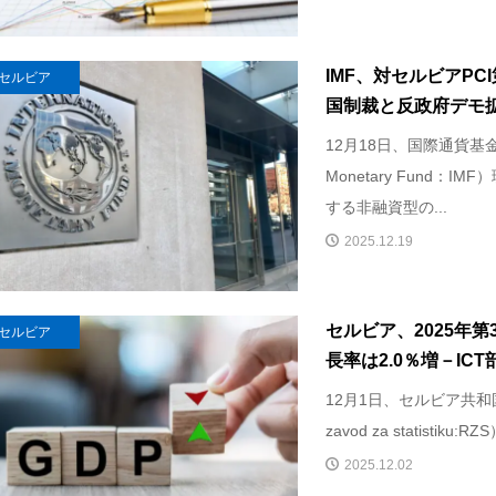
IMF、対セルビアPC
セルビア
国制裁と反政府デモ拡
12月18日、国際通貨基金（In
Monetary Fund：
する非融資型の...
2025.12.19
セルビア、2025年第
セルビア
長率は2.0％増－ICT
12月1日、セルビア共和国統
zavod za statistiku
2025.12.02