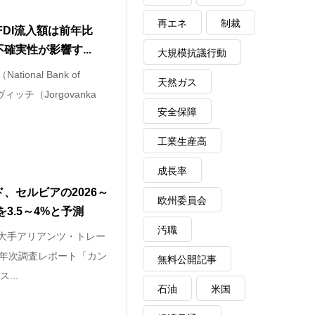
再エネ
制裁
FDI流入額は前年比
確実性が影響す...
大規模抗議行動
ional Bank of
天然ガス
ヴィッチ（Jorgovanka
安全保障
工業生産高
成長率
、セルビアの2026～
欧州委員会
を3.5～4%と予測
汚職
険大手アリアンツ・トレー
e）は、年次調査レポート「カン
無料公開記事
...
石油
米国