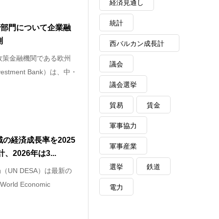
経済見通し
統計
行部門について企業融
測
西バルカン成長計
Uの政策金融機関である欧州
画
議会
vestment Bank）は、中・
議会選挙
貿易
賃金
軍事協力
の経済成長率を2025
軍事産業
2026年は3...
選挙
鉄道
（UN DESA）は最新の
ld Economic
電力