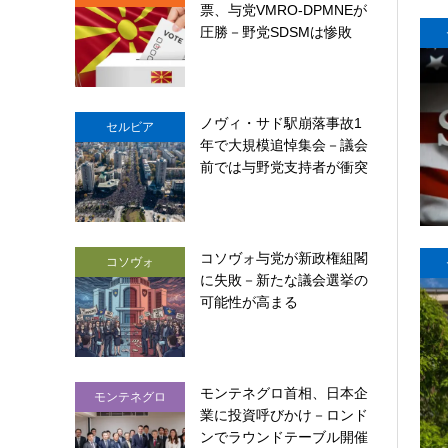
票、与党VMRO-DPMNEが
圧勝－野党SDSMは惨敗
ノヴィ・サド駅崩落事故1
セルビア
年で大規模追悼集会－議会
前では与野党支持者が衝突
コソヴォ与党が新政権組閣
コソヴォ
に失敗－新たな議会選挙の
可能性が高まる
モンテネグロ首相、日本企
モンテネグロ
業に投資呼びかけ－ロンド
ンでラウンドテーブル開催