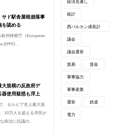
経済見通し
統計
・サド駅舎屋根崩落事
施を認める
西バルカン成長計
州検察庁（European
画
議会
ce:EPPO...
議会選挙
貿易
賃金
軍事協力
最大規模の反政府デ
軍事産業
兵器使用疑惑も浮上
選挙
鉄道
ドで、セルビア史上最大規
、10万人を超える市民が
電力
統治に抗議の...