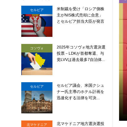
米制裁を受け「ロシア側株
セルビア
主がNIS株式売却に合意」
とセルビア担当大臣が発言
2025年コソヴォ地方選決選
コソヴォ
投票－LDKが首都奪還、与
党LVVは過去最多7自治体...
セルビア議会、米国クシュ
セルビア
ナー氏主導のホテル計画を
ストライカー装甲車17台を受領
迅速化する法律を可決...
北マケドニア地方選決選投
北マケドニア