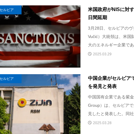
米国政府がNISに対
セルビア
日間延期
3月28日、セルビアのヴチッ
Vučić）大統領は、米
大のエネルギー企業である
2025.03.29
中国企業がセルビア
セルビア
を発見と発表
中国国有企業である紫金鉱業集
Group）は、セルビア
見したと発表した。同社.
2025.03.28