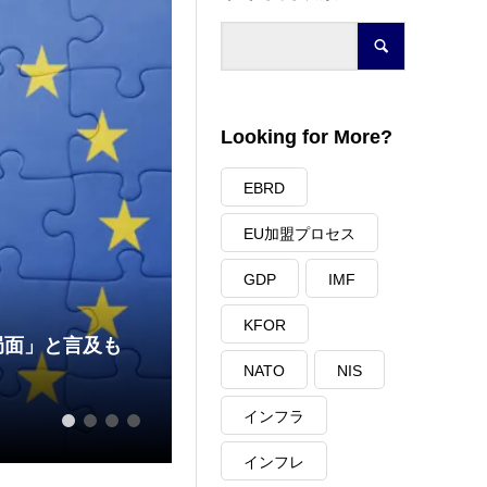
Looking for More?
EBRD
EU加盟プロセス
GDP
IMF
KFOR
局面」と言及も
NATO
NIS
コソヴォが大企業の電力市場自
インフラ
2026.03.27
1
2
3
4
インフレ