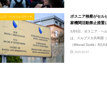
ボスニア検察がセル
スニア・ヘルツェゴヴィナ
家機関活動禁止措置に対
3月6日、ボスニア・ヘ
は、スルプスカ共和国（
（Milorad Dodik）RS大
2025.03.07