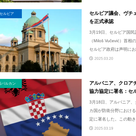
セルビア議会、ヴチ
セルビア
を正式承認
3月19日、セルビア国
（Miloš Vučević
セルビア政府は声明にお.
2025.03.20
アルバニア、クロア
西バルカン
協力協定に署名：セ
3月18日、アルバニア
カ国が防衛分野における
定に署名した。この動きに
2025.03.19