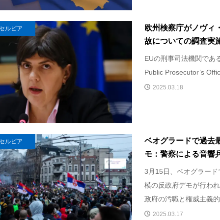
欧州検察庁がノヴィ
セルビア
故についての調査実
EUの刑事司法機関である欧
Public Prosecutor’s Offi
2025.03.18
ベオグラードで過去
セルビア
モ：警察による音響
3月15日、ベオグラー
模の反政府デモが行われ
政府の汚職と権威主義的な
2025.03.17