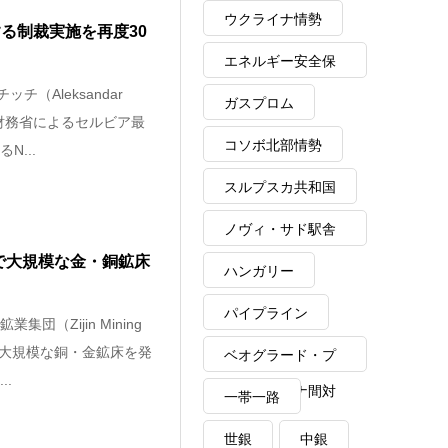
ウクライナ情勢
する制裁実施を再度30
エネルギー安全保
チ（Aleksandar
障
ガスプロム
国財務省によるセルビア最
コソボ北部情勢
N...
スルプスカ共和国
ノヴィ・サド駅舎
で大規模な金・銅鉱床
崩落事故
ハンガリー
パイプライン
団（Zijin Mining
で大規模な銅・金鉱床を発
ベオグラード・プ
..
リシュティナ間対
一帯一路
話
世銀
中銀