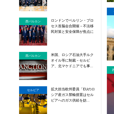
ロンドンでベルリン・プロ
西バルカン
セス首脳会合開催－不法移
民対策と安全保障が焦点に
米国、ロシア石油大手ルク
西バルカン
オイル等に制裁－セルビ
ア、北マケドニアでも事...
拡大担当欧州委員「EUのロ
セルビア
シア産ガス禁輸措置はセル
ビアへのガス供給を妨...