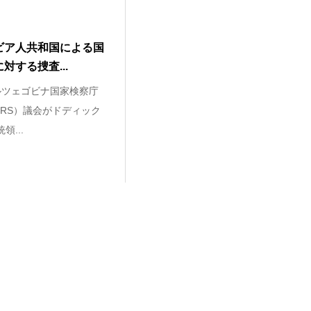
ビア人共和国による国
する捜査...
ルツェゴビナ国家検察庁
RS）議会がドディック
統領...