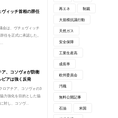
再エネ
制裁
ェヴィッチ首相の辞任
大規模抗議行動
民議会は、ヴチェヴィッチ
天然ガス
）首相の辞任を正式に承認した。
安全保障
..
工業生産高
成長率
チア、コソヴォが防衛
欧州委員会
ルビアは強く反発
汚職
、クロアチア、コソヴォの3
協力強化を目的とした協
無料公開記事
対し、コソヴ...
石油
米国