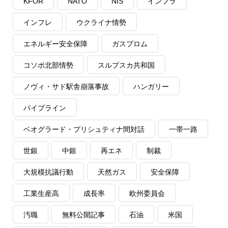
KFOR
NATO
NIS
インフラ
インフレ
ウクライナ情勢
エネルギー安全保障
ガスプロム
コソボ北部情勢
スルプスカ共和国
ノヴィ・サド駅舎崩落事故
ハンガリー
パイプライン
ベオグラード・プリシュティナ間対話
一帯一路
世銀
中銀
再エネ
制裁
大規模抗議行動
天然ガス
安全保障
工業生産高
成長率
欧州委員会
汚職
無料公開記事
石油
米国