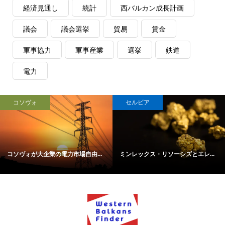
経済見通し
統計
西バルカン成長計画
議会
議会選挙
貿易
賃金
軍事協力
軍事産業
選挙
鉄道
電力
コソヴォ
セルビア
コソヴォが大企業の電力市場自由...
ミンレックス・リソーシズとエレ...