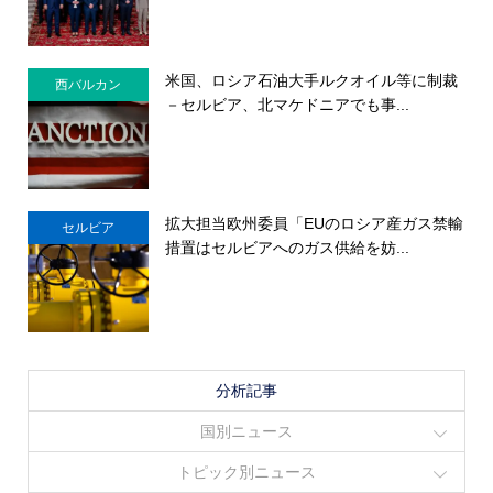
米国、ロシア石油大手ルクオイル等に制裁
西バルカン
－セルビア、北マケドニアでも事...
拡大担当欧州委員「EUのロシア産ガス禁輸
セルビア
措置はセルビアへのガス供給を妨...
分析記事
国別ニュース
トピック別ニュース