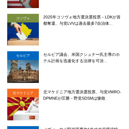
2025年コソヴォ地方選決選投票－LDKが首
コソヴォ
都奪還、与党LVVは過去最多7自治体...
セルビア議会、米国クシュナー氏主導のホ
セルビア
テル計画を迅速化する法律を可決...
北マケドニア地方選決選投票、与党VMRO-
北マケドニア
DPMNEが圧勝－野党SDSMは惨敗