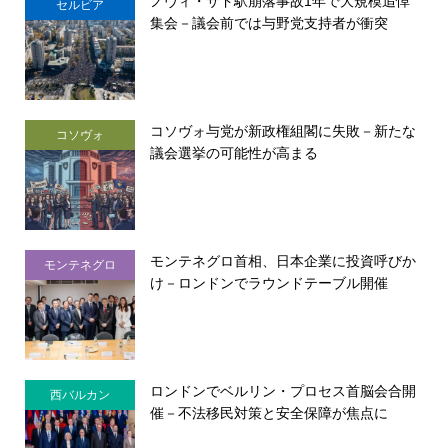
ノヴィ・サド駅崩落事故1年で大規模追悼
セルビア
集会－議会前では与野党支持者が衝突
コソヴォ与党が新政権組閣に失敗－新たな
コソヴォ
議会選挙の可能性が高まる
モンテネグロ首相、日本企業に投資呼びか
モンテネグロ
け－ロンドンでラウンドテーブル開催
ロンドンでベルリン・プロセス首脳会合開
西バルカン
催－不法移民対策と安全保障が焦点に