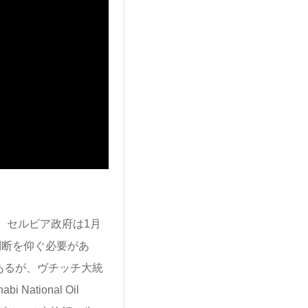
、セルビア政府は1月
判断を仰ぐ必要があ
あるが、ヴチッチ大統
tional Oil