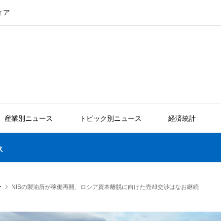
ィア
産業別ニュース
トピック別ニュース
経済統計
ス
ー
NISの製油所が稼働再開、ロシア資本離脱に向けた売却交渉はなお継続