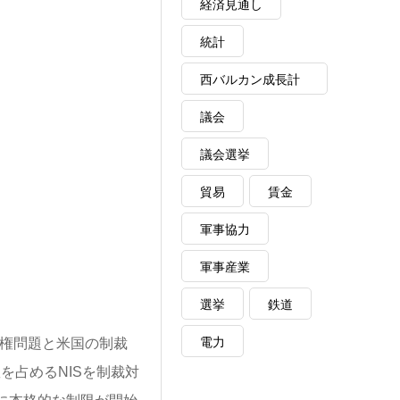
経済見通し
統計
西バルカン成長計
画
議会
議会選挙
貿易
賃金
軍事協力
軍事産業
選挙
鉄道
電力
有権問題と米国の制裁
を占めるNISを制裁対