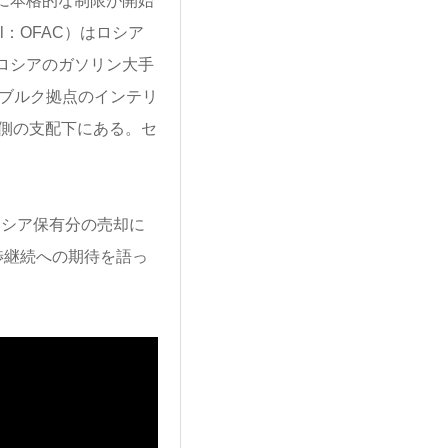
月に本格的な制限が開始
trol：OFAC）はロシア
、ロシアのガソリン大手
テルブルク拠点のインテリ
ロシア側の支配下にある。セ
ロシア保有分の売却に
渉継続への期待を語っ