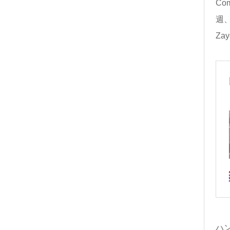
C
週、
Za
ハン