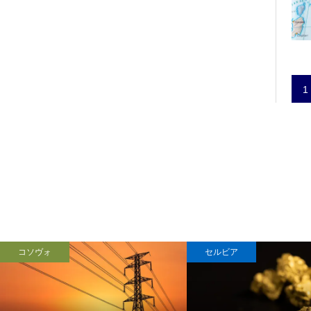
1
コソヴォ
セルビア