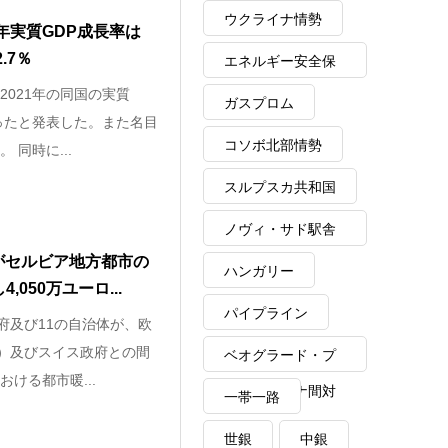
ウクライナ情勢
1年実質GDP成長率は
.7％
エネルギー安全保
2021年の同国の実質
障
ガスプロム
あったと発表した。また名目
コソボ北部情勢
 同時に...
スルプスカ共和国
ノヴィ・サド駅舎
がセルビア地方都市の
崩落事故
ハンガリー
050万ユーロ...
パイプライン
府及び11の自治体が、欧
D）及びスイス政府との間
ベオグラード・プ
ける都市暖...
リシュティナ間対
一帯一路
話
世銀
中銀