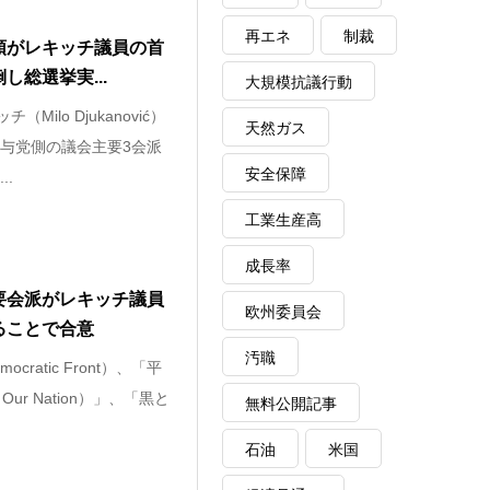
再エネ
制裁
領がレキッチ議員の首
総選挙実...
大規模抗議行動
ilo Djukanović）
天然ガス
与党側の議会主要3会派
安全保障
..
工業生産高
成長率
要会派がレキッチ議員
欧州委員会
ることで合意
汚職
cratic Front）、「平
 Our Nation）」、「黒と
無料公開記事
石油
米国