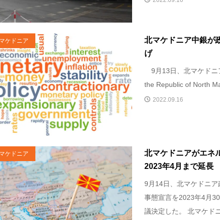
2022.09.16
北マケドニア中銀が
マケドニア
げ
9月13日、北マケドニア中銀（
the Republic of North M
2022.09.16
北マケドニアがエネ
マケドニア
2023年4月まで延長
9月14日、北マケドニ
事態宣言を2023年4月
議決定した。 北マケドニ