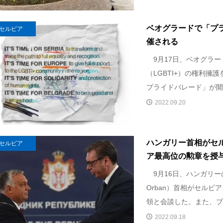
ベオグラードで「プ
セルビア
催される
9月17日、ベオグラー
（LGBTI+）の権利擁
プライドパレード」が開催
2022.09.20
ハンガリー首相がセ
セルビア
ア最高位の勲章を授
9月16日、ハンガリーのオ
Orban）首相がセルビ
領と会談した。また、ブチ
2022.09.18