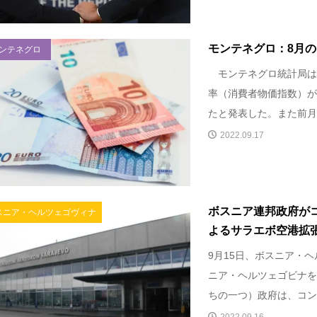
モンテネグロ：8月の
ンテネグロ
モンテネグロ統計局は
率（消費者物価指数）が
たと発表した。また前月比
2022.09.17
ボスニア連邦政府が
スニア・ヘルツェゴヴィナ
よるサラエボ空港拡
9月15日、ボスニア・
ニア・ヘルツェゴビナを
ちの一つ）政府は、コンセ