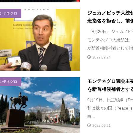
ジュカノビッチ大統
ンテネグロ
班指名を拒否し、前倒し
9月20日、ジュカノビッチ（M
モンテネグロ大統領は、
が新首相候補者として指.
2022.09.24
モンテネグロ議会主
ンテネグロ
を新首相候補者とす
9月19日、民主戦線（Demo
和は我々の国（Peace is
白...
2022.09.21