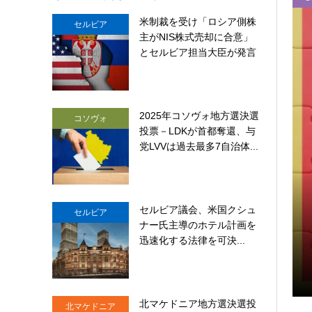
米制裁を受け「ロシア側株
セルビア
主がNIS株式売却に合意」
とセルビア担当大臣が発言
2025年コソヴォ地方選決選
コソヴォ
投票－LDKが首都奪還、与
党LVVは過去最多7自治体...
セルビア議会、米国クシュ
セルビア
ナー氏主導のホテル計画を
ストライカー装甲車17台を受領
迅速化する法律を可決...
北マケドニア地方選決選投
北マケドニア