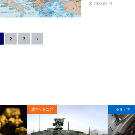
2022.09.15
2
3

北マケドニア
セルビア