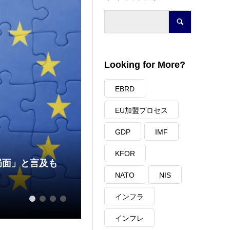
Looking for More?
EBRD
EU加盟プロセス
GDP
IMF
KFOR
局面」と言及も
NATO
NIS
コソヴォが大企業の電力市場自
インフラ
2026.03.27
1
2
3
4
インフレ