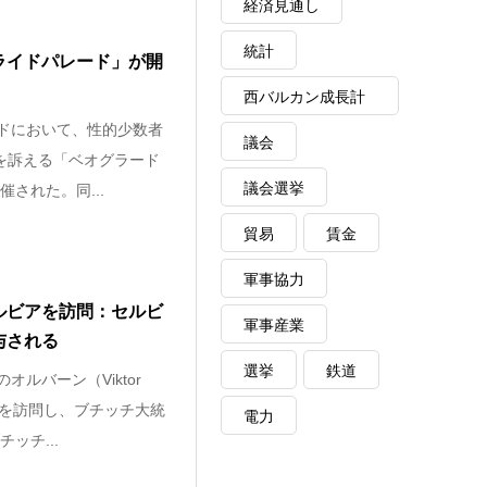
経済見通し
統計
ライドパレード」が開
西バルカン成長計
ドにおいて、性的少数者
画
議会
護を訴える「ベオグラード
議会選挙
された。同...
貿易
賃金
軍事協力
ルビアを訪問：セルビ
軍事産業
与される
選挙
鉄道
ルバーン（Viktor
アを訪問し、ブチッチ大統
電力
ッチ...