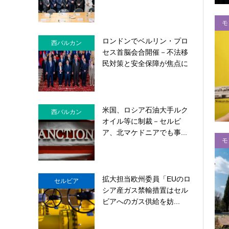
モ
ロンドンでベルリン・プロ
西バルカン
セス首脳会合開催－不法移
民対策と安全保障が焦点に
米国、ロシア石油大手ルク
西バルカン
オイル等に制裁－セルビ
ア、北マケドニアでも事...
モ
拡大担当欧州委員「EUのロ
セルビア
シア産ガス禁輸措置はセル
ビアへのガス供給を妨...