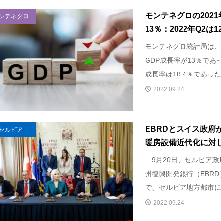
モンテネグロの202
ンテネグロ
13％：2022年Q2は12
モンテネグロ統計局は、
GDP成長率が13％で
成長率は18.4％であった。
2022.09.24
EBRDとスイス政府
セルビア
暖房設備近代化に対し4,
9月20日、セルビア政
州復興開発銀行（EBR
で、セルビア地方都市にお
2022.09.24