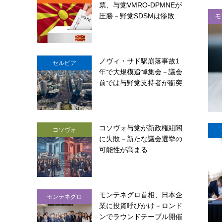
票、与党VMRO-DPMNEが
圧勝－野党SDSMは惨敗
モ
ノヴィ・サド駅崩落事故1
セルビア
年で大規模追悼集会－議会
前では与野党支持者が衝突
コソヴォ与党が新政権組閣
コソヴォ
に失敗－新たな議会選挙の
可能性が高まる
モンテネグロ首相、日本企
モンテネグロ
業に投資呼びかけ－ロンド
ンでラウンドテーブル開催