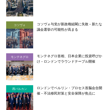
コソヴォ与党が新政権組閣に失敗－新たな
コソヴォ
議会選挙の可能性が高まる
モンテネグロ首相、日本企業に投資呼びか
モンテネグロ
け－ロンドンでラウンドテーブル開催
ロンドンでベルリン・プロセス首脳会合開
西バルカン
催－不法移民対策と安全保障が焦点に