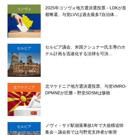
2025年コソヴォ地方選決選投票－LDKが首
コソヴォ
都奪還、与党LVVは過去最多7自治体...
セルビア議会、米国クシュナー氏主導のホ
セルビア
テル計画を迅速化する法律を可決...
北マケドニア地方選決選投票、与党VMRO-
北マケドニア
DPMNEが圧勝－野党SDSMは惨敗
ノヴィ・サド駅崩落事故1年で大規模追悼
セルビア
集会－議会前では与野党支持者が衝突