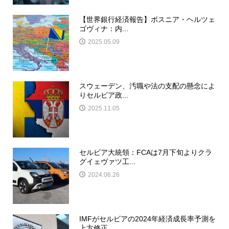
【世界銀行経済報告】ボスニア・ヘルツェ
ゴヴィナ：内...
2025.05.09
スウェーデン、汚職や法の支配の懸念によ
りセルビア政...
2025.11.05
セルビア大統領：FCAは7月下旬よりクラ
グイェヴァツ工...
2024.06.26
IMFがセルビアの2024年経済成長率予測を
上方修正