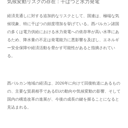
気候変動リスクの存在：干ばつと水力発電
経済見通しに対する追加的なリスクとして、国連は、極端な気
候現象、特に干ばつの頻度増加を挙げている。西バルカン諸国
の多くは電力供給における水力発電への依存率が高い水準にあ
るため、降水量の不足は発電能力に悪影響を及ぼし、エネルギ
ー安全保障や経済活動を脅かす可能性があると指摘されてい
る。
西バルカン地域の経済は、2026年に向けて回復軌道にあるもの
の、主要な貿易相手であるEUの動向や気候変動の影響、そして
国内の構造改革の進展が、今後の成長の鍵を握ることになると
見込まれる。