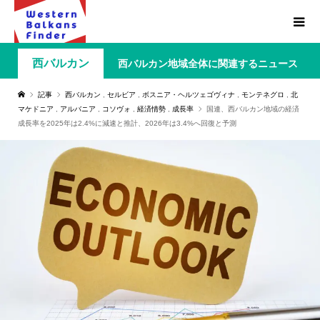
西バルカン
西バルカン地域全体に関連するニュース
記事
西バルカン
,
セルビア
,
ボスニア・ヘルツェゴヴィナ
,
モンテネグロ
,
北
マケドニア
,
アルバニア
,
コソヴォ
,
経済情勢
,
成長率
国連、西バルカン地域の経済
成長率を2025年は2.4%に減速と推計、2026年は3.4%へ回復と予測