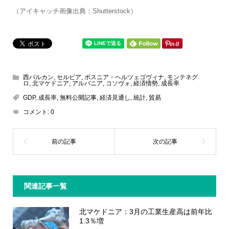
（アイキャッチ画像出典：Shutterstock）
西バルカン
,
セルビア
,
ボスニア・ヘルツェゴヴィナ
,
モンテネグ
ロ
,
北マケドニア
,
アルバニア
,
コソヴォ
,
経済情勢
,
成長率
GDP
,
成長率
,
無料公開記事
,
経済見通し
,
統計
,
貿易
コメント:
0
関連記事一覧
北マケドニア：3月の工業生産高は前年比
1.3％増