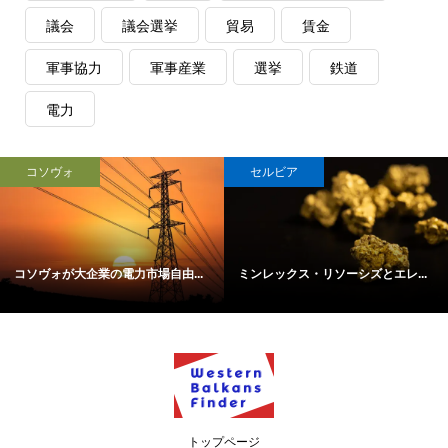
議会
議会選挙
貿易
賃金
軍事協力
軍事産業
選挙
鉄道
電力
コソヴォ
セルビア
コソヴォが大企業の電力市場自由...
ミンレックス・リソーシズとエレ...
トップページ