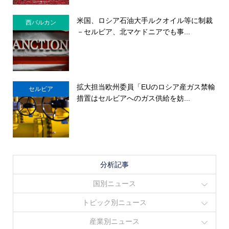
米国、ロシア石油大手ルクオイル等に制裁
西バルカン
－セルビア、北マケドニアでも事...
拡大担当欧州委員「EUのロシア産ガス禁輸
セルビア
措置はセルビアへのガス供給を妨...
分析記事
国別ニュース
トピック別ニュース
産業別ニュース