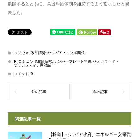
展開するとともに、高度即応体制を維持するよう指示したと発
表した。
コソヴォ
,
政治情勢
,
セルビア・コソボ関係
KFOR
,
コソボ北部情勢
,
ナンバープレート問題
,
ベオグラード・
プリシュティナ間対話
コメント:
0
関連記事一覧
【報道】セルビア政府、エネルギー安保強