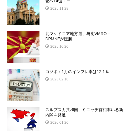
化へ14億ユー...
2025.11.28
北マケドニア地方選、与党VMRO－
DPMNEが圧勝
2025.10.20
コソボ：1月のインフレ率は12.1％
2023.02.18
スルプスカ共和国、ミニッチ首相率いる新
内閣を発足
2026.01.20