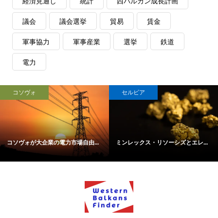
経済見通し
統計
西バルカン成長計画
議会
議会選挙
貿易
賃金
軍事協力
軍事産業
選挙
鉄道
電力
コソヴォ
セルビア
コソヴォが大企業の電力市場自由...
ミンレックス・リソーシズとエレ...