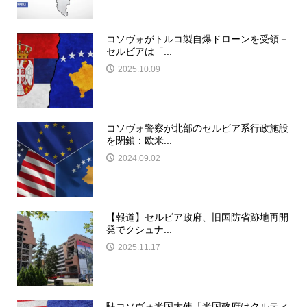
コソヴォがトルコ製自爆ドローンを受領－
セルビアは「...
2025.10.09
コソヴォ警察が北部のセルビア系行政施設
を閉鎖：欧米...
2024.09.02
【報道】セルビア政府、旧国防省跡地再開
発でクシュナ...
2025.11.17
駐コソヴォ米国大使「米国政府はクルティ