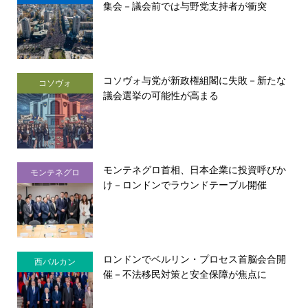
集会－議会前では与野党支持者が衝突
コソヴォ与党が新政権組閣に失敗－新たな
コソヴォ
議会選挙の可能性が高まる
モンテネグロ首相、日本企業に投資呼びか
モンテネグロ
け－ロンドンでラウンドテーブル開催
ロンドンでベルリン・プロセス首脳会合開
西バルカン
催－不法移民対策と安全保障が焦点に