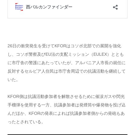
26日の衝突発生を受けてKFORはコソボ北部での展開を強化
し、コソボ警察及びEU法の支配ミッション（EULEX）ととも
に市庁舎の警護にあたっていたが、アルバニア人市長の就任に
反対するセルビア人住民は市庁舎周辺での抗議活動を継続して
いた。
KFOR側は抗議活動参加者を解散させるために催涙ガスや閃光
手榴弾を使用する一方、抗議参加者は発煙筒や爆発物を投げ込
んだほか、KFORの発表によれば抗議参加者側からの発砲もあ
ったとされている。