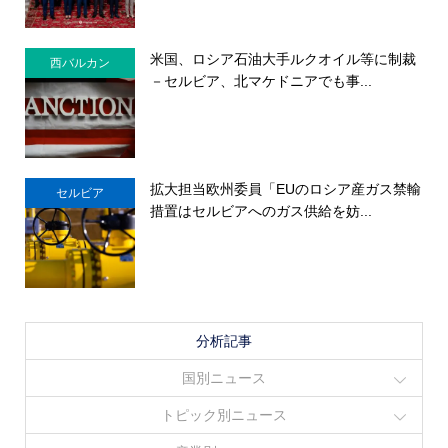
米国、ロシア石油大手ルクオイル等に制裁
西バルカン
－セルビア、北マケドニアでも事...
拡大担当欧州委員「EUのロシア産ガス禁輸
セルビア
措置はセルビアへのガス供給を妨...
分析記事
国別ニュース
トピック別ニュース