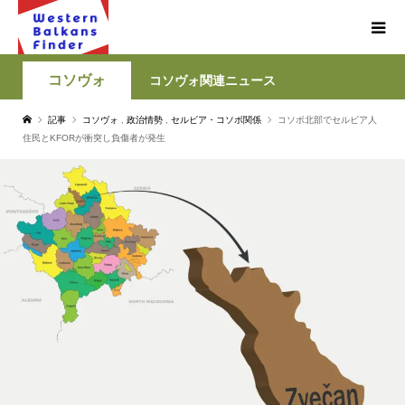
コソヴォ
コソヴォ関連ニュース
記事
コソヴォ
,
政治情勢
,
セルビア・コソボ関係
コソボ北部でセルビア人
住民とKFORが衝突し負傷者が発生