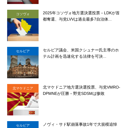
2025年コソヴォ地方選決選投票－LDKが首
コソヴォ
都奪還、与党LVVは過去最多7自治体...
セルビア議会、米国クシュナー氏主導のホ
セルビア
テル計画を迅速化する法律を可決...
北マケドニア地方選決選投票、与党VMRO-
北マケドニア
DPMNEが圧勝－野党SDSMは惨敗
ノヴィ・サド駅崩落事故1年で大規模追悼
セルビア