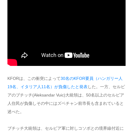
KFORは、この衝突によって
30名のKFOR要員（ハンガリー人
19名、イタリア人11名）が負傷したと発表
した。一方、セルビ
アのブチッチ(Aleksandar Vuic)大統領は、50名以上のセルビア
人住民が負傷しその中にはズベチャン前市長も含まれていると
述べた。
ブチッチ大統領は、セルビア軍に対しコソボとの境界線付近に