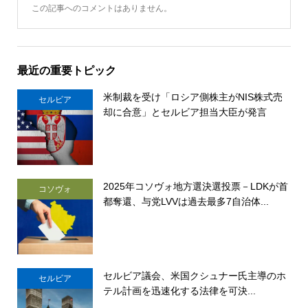
この記事へのコメントはありません。
最近の重要トピック
米制裁を受け「ロシア側株主がNIS株式売
セルビア
却に合意」とセルビア担当大臣が発言
2025年コソヴォ地方選決選投票－LDKが首
コソヴォ
都奪還、与党LVVは過去最多7自治体...
セルビア議会、米国クシュナー氏主導のホ
セルビア
テル計画を迅速化する法律を可決...