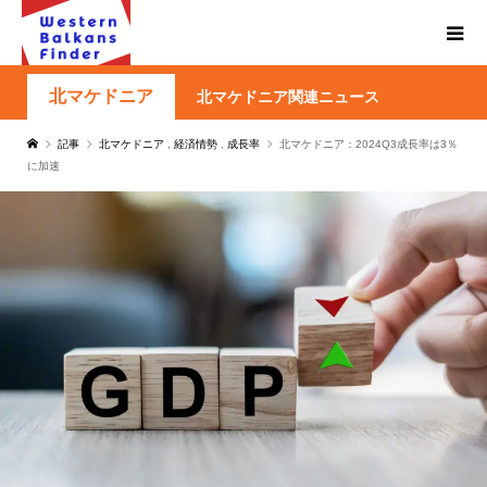
北マケドニア
北マケドニア関連ニュース
記事
北マケドニア
,
経済情勢
,
成長率
北マケドニア：2024Q3成長率は3％
に加速