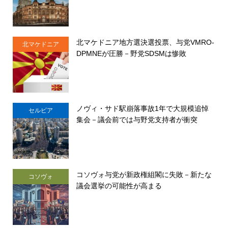
北マケドニア地方選決選投票、与党VMRO-
北マケドニア
DPMNEが圧勝－野党SDSMは惨敗
ノヴィ・サド駅崩落事故1年で大規模追悼
セルビア
集会－議会前では与野党支持者が衝突
コソヴォ与党が新政権組閣に失敗－新たな
コソヴォ
議会選挙の可能性が高まる