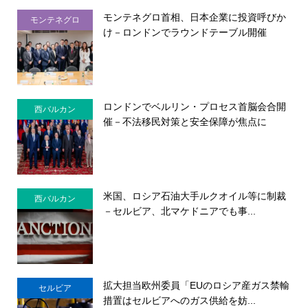
モンテネグロ首相、日本企業に投資呼びか
モンテネグロ
け－ロンドンでラウンドテーブル開催
ロンドンでベルリン・プロセス首脳会合開
西バルカン
催－不法移民対策と安全保障が焦点に
米国、ロシア石油大手ルクオイル等に制裁
西バルカン
－セルビア、北マケドニアでも事...
拡大担当欧州委員「EUのロシア産ガス禁輸
セルビア
措置はセルビアへのガス供給を妨...