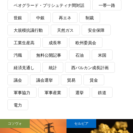
ベオグラード・プリシュティナ間対話
一帯一路
世銀
中銀
再エネ
制裁
大規模抗議行動
天然ガス
安全保障
工業生産高
成長率
欧州委員会
汚職
無料公開記事
石油
米国
経済見通し
統計
西バルカン成長計画
議会
議会選挙
貿易
賃金
軍事協力
軍事産業
選挙
鉄道
電力
コソヴォ
セルビア