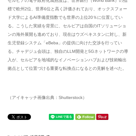
セルビアの電子政府化成熟度は、世界銀行（World Bank）の指
標で欧州2位、世界6位と高く評価されており、オックスフォー
ド大学によるAI準備度指数でも世界の上位20％に位置してい
る。こうした実績を背景に、セルビアは自国のITソリューショ
ンの海外展開も進めており、現在はウズベキスタンに対し、新
生児登録システム「eBeba」の提供に向けた交渉を行ってい
る。チャデジュ会頭は、独自のLLM開発と5Gネットワークの導
入が、セルビアを地域的なイノベーションハブおよび技術輸出
拠点として位置づける重要な転換点になるとの見解を述べた。
（アイキャッチ画像出典：Shutterstock）