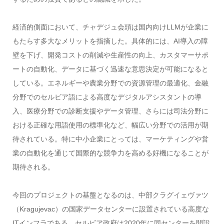
経済的側面において、チャデジュ会頭は国内向けLLMが企業に
もたらす多大なメリットを指摘した。具体的には、AI導入の障
壁を下げ、開発コストの削減や生産性の向上、カスタマーサポ
ートの自動化、データに基づく迅速な意思決定が可能になると
している。エネルギーや農業分野での資源管理の最適化、金融
分野でのセルビア語による高度なデジタルアシスタントの導
入、医療分野での診断支援やデータ管理、さらには司法分野に
おける正確な用語使用の標準化など、幅広い分野での活用が期
待されている。特に中小企業にとっては、マーケティングや営
業の自動化を通じて国際的な競争力を高める好機になることが
期待される。
今回のプロジェクトの基盤となるのは、中部クラグイェヴァツ
（Kragujevac）の国家データセンターに設置されている高度な
ITインフラである。セルビア政府は2020年に同センターを開設