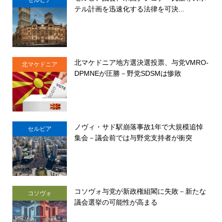
セルビア
テル計画を迅速化する法律を可決...
北マケドニア地方選決選投票、与党VMRO-
北マケドニア
DPMNEが圧勝－野党SDSMは惨敗
ノヴィ・サド駅崩落事故1年で大規模追悼
セルビア
集会－議会前では与野党支持者が衝突
コソヴォ与党が新政権組閣に失敗－新たな
コソヴォ
議会選挙の可能性が高まる