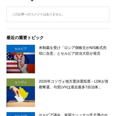
この記事へのコメントはありません。
最近の重要トピック
米制裁を受け「ロシア側株主がNIS株式売
セルビア
却に合意」とセルビア担当大臣が発言
2025年コソヴォ地方選決選投票－LDKが首
コソヴォ
都奪還、与党LVVは過去最多7自治体...
セルビア議会、米国クシュナー氏主導のホ