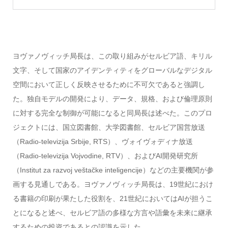
ヨヴァノヴィッチ局長は、この取り組みがセルビア語、キリル
文字、そして国家のアイデンティティをグローバルなデジタル
空間において正しく反映させるために不可欠であると強調し
た。独自モデルの開発により、データ、規格、および倫理原則
に対する完全な制御が可能になると同局長は述べた。このプロ
ジェクトには、国立図書館、大学図書館、セルビア国営放送
（Radio-televizija Srbije, RTS）、ヴォイヴォディナ放送
（Radio-televizija Vojvodine, RTV）、およびAI開発研究所
（Institut za razvoj veštačke inteligencije）などの主要機関が参
画する見通しである。ヨヴァノヴィッチ局長は、19世紀におけ
る書籍の印刷が果たした役割を、21世紀においてはAIが担うこ
とになると述べ、セルビア語の多様な方言や語彙を未来に継承
するための投資であるとの認識を示した。