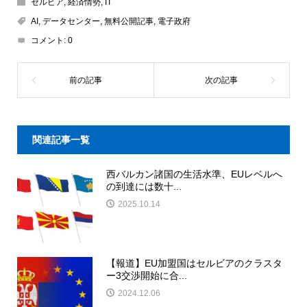
セルビア
,
経済情勢
,
IT
AI
,
データセンター
,
無料公開記事
,
電子政府
コメント:
0
関連記事一覧
西バルカン諸国の生活水準、EUレベルへ
の到達には数十...
2025.10.14
【報道】EU加盟国はセルビアのクラスタ
ー3交渉開始に合...
2024.12.06