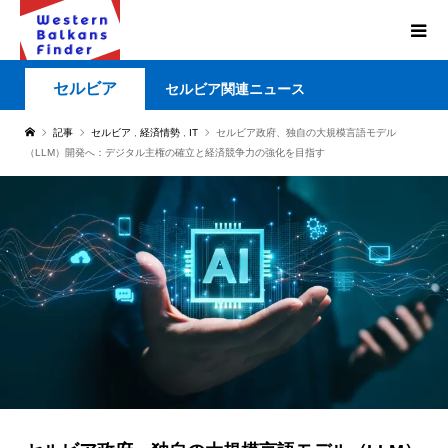
セルビア
セルビア関連ニュース
記事
セルビア
,
経済情勢
,
IT
セルビア政府、独自の大規模言語モデル
（LLM）開発へ：デジタル主権の確立と経済競争力の強化を目指す