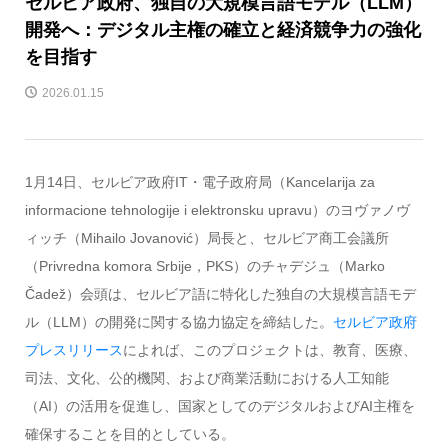
セルビア政府、独自の大規模言語モデル（LLM）
開発へ：デジタル主権の確立と経済競争力の強化
を目指す
2026.01.15
1月14日、セルビア政府IT・電子政府局（Kancelarija za
informacione tehnologije i elektronsku upravu）のヨヴァノヴ
ィッチ（Mihailo Jovanović）局長と、セルビア商工会議所
（Privredna komora Srbije，PKS）のチャデジュ（Marko
Čadež）会頭は、セルビア語に特化した独自の大規模言語モデ
ル（LLM）の開発に関する協力協定を締結した。
セルビア政府
プレスリリース
によれば、このプロジェクトは、教育、医療、
司法、文化、公的機関、および商業活動における人工知能
（AI）の活用を促進し、国家としてのデジタルおよびAI主権を
確保することを目的としている。