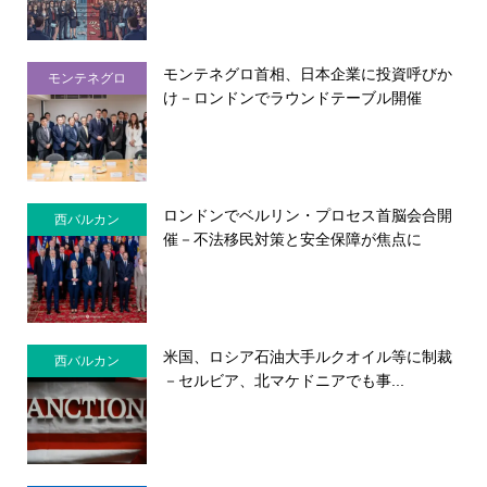
モンテネグロ首相、日本企業に投資呼びか
モンテネグロ
け－ロンドンでラウンドテーブル開催
ロンドンでベルリン・プロセス首脳会合開
西バルカン
催－不法移民対策と安全保障が焦点に
米国、ロシア石油大手ルクオイル等に制裁
西バルカン
－セルビア、北マケドニアでも事...