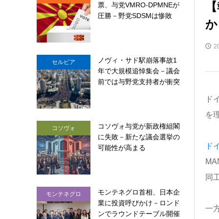
【
票、与党VMRO-DPMNEが
圧勝－野党SDSMは惨敗
か
2
ノヴィ・サド駅崩落事故1
セルビア
年で大規模追悼集会－議会
前では与野党支持者が衝突
ドイ
を
コソヴォ与党が新政権組閣
コソヴォ
に失敗－新たな議会選挙の
ドイ
可能性が高まる
M
同
モンテネグロ首相、日本企
モンテネグロ
業に投資呼びかけ－ロンド
一
ンでラウンドテーブル開催