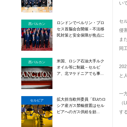
い
セ
ロンドンでベルリン・プロ
西バルカン
セス首脳会合開催－不法移
侵
民対策と安全保障が焦点に
ま
同
米国、ロシア石油大手ルク
西バルカン
2
オイル等に制裁－セルビ
ア、北マケドニアでも事...
と
一
拡大担当欧州委員「EUのロ
セルビア
（
シア産ガス禁輸措置はセル
ビアへのガス供給を妨...
す