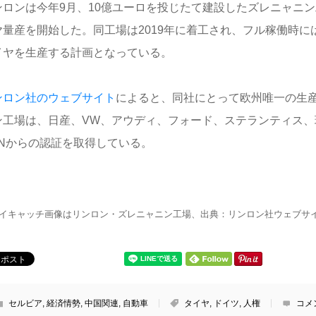
ンロンは今年9月、10億ユーロを投じたて建設したズレニャニ
ヤ量産を開始した。同工場は2019年に着工され、フル稼働時には年
イヤを生産する計画となっている。
ンロン社のウェブサイト
によると、同社にとって欧州唯一の生
ン工場は、日産、VW、アウディ、フォード、ステランティス、
ANからの認証を取得している。
イキャッチ画像はリンロン・ズレニャニン工場、出典：リンロン社ウェブサ
セルビア
,
経済情勢
,
中国関連
,
自動車
タイヤ
,
ドイツ
,
人権
コメ