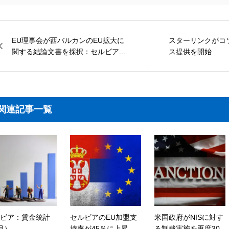
EU理事会が西バルカンのEU拡大に
スターリンクがコ
関する結論文書を採択：セルビア...
ス提供を開始
関連記事一覧
ビア：賃金統計
セルビアのEU加盟支
米国政府がNISに対す
月）
持率が45％に上昇、
る制裁実施を再度30