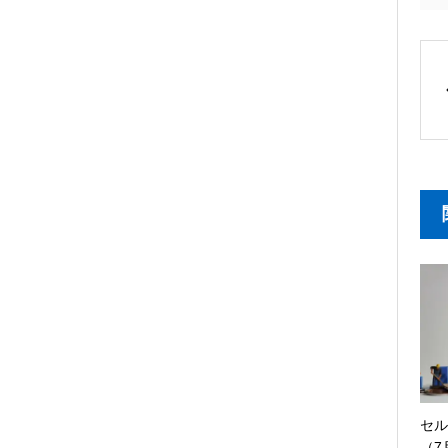
セル
（7