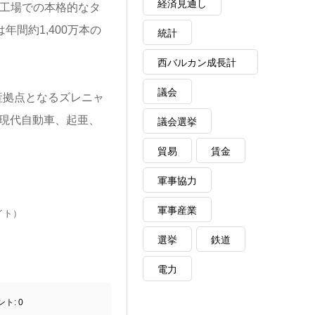
経済見通し
ン工場での本格的なタ
間約1,400万本の
統計
西バルカン成長計
画
議会
産拠点となるズレニャ
現代自動車、起亜、
議会選挙
貿易
賃金
軍事協力
軍事産業
イト）
選挙
鉄道
電力
ント:
0