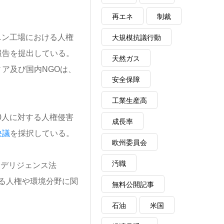
再エネ
制裁
ャニン工場における人権
大規模抗議行動
報告を提出している。
天然ガス
ア及び国内NGOは、
安全保障
工業生産高
0人に対する人権侵害
成長率
決議
を採択している。
欧州委員会
汚職
ーデリジェンス法
ける人権や環境分野に関
無料公開記事
石油
米国