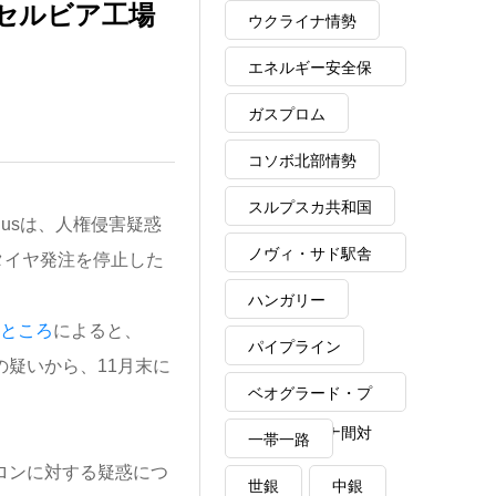
セルビア工場
ウクライナ情勢
エネルギー安全保
障
ガスプロム
コソボ北部情勢
スルプスカ共和国
Busは、人権侵害疑惑
ノヴィ・サド駅舎
タイヤ発注を停止した
崩落事故
ハンガリー
たところ
によると、
パイプライン
の疑いから、11月末に
ベオグラード・プ
リシュティナ間対
一帯一路
ロンに対する疑惑につ
話
世銀
中銀