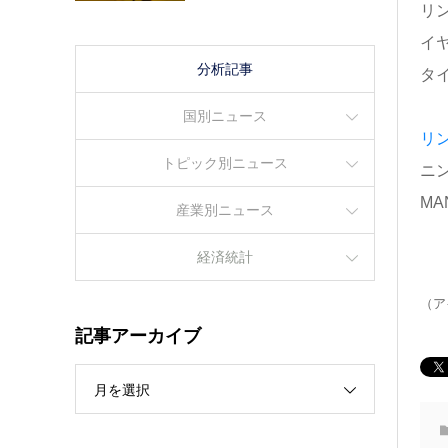
リ
イ
分析記事
タ
国別ニュース
リ
トピック別ニュース
ニ
M
産業別ニュース
経済統計
（ア
記事アーカイブ
月を選択