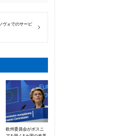
ソヴォでのサービ
欧州委員会がボスニ
アを除く5カ国の改革