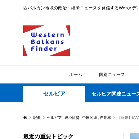
西バルカン地域の政治・経済ニュースを発信するWebメデ
ホーム
国別ニュース
セルビア
セルビア関連ニュー
記事
セルビア
,
経済情勢
,
中国関連
,
自動車
【報道】M
最近の重要トピック