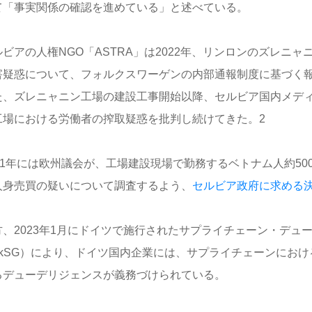
て「事実関係の確認を進めている」と述べている。
ルビアの人権NGO「ASTRA」は2022年、リンロンのズレニ
害疑惑について、フォルクスワーゲンの内部通報制度に基づく
た、ズレニャニン工場の建設工事開始以降、セルビア国内メディ
工場における労働者の搾取疑惑を批判し続けてきた。2
021年には欧州議会が、工場建設現場で勤務するベトナム人約50
人身売買の疑いについて調査するよう、
セルビア政府に求める
方、2023年1月にドイツで施行されたサプライチェーン・デュ
LkSG）により、ドイツ国内企業には、サプライチェーンにお
るデューデリジェンスが義務づけられている。