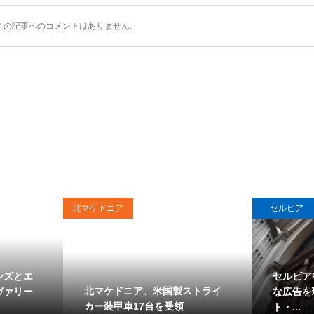
この記事へのコメントはありません。
北マケドニア
セルビア
シズとエ
セルビア
北マケドニア、米国製ストライ
ヴァリー
な広告を
カー装甲車17台を受領
ト・...