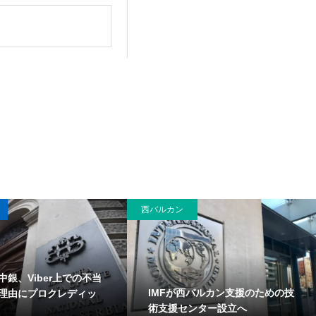
西バルカン
中銀、Viber上での不当
IMFが西バルカン支援のための技
理由にプロクレディッ
術支援センター設立へ