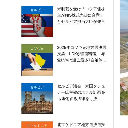
米制裁を受け「ロシア側株
セルビア
主がNIS株式売却に合意」
とセルビア担当大臣が発言
2025年コソヴォ地方選決選
コソヴォ
投票－LDKが首都奪還、与
党LVVは過去最多7自治体...
セルビア議会、米国クシュ
セルビア
ナー氏主導のホテル計画を
迅速化する法律を可決...
北マケドニア地方選決選投
北マケドニア