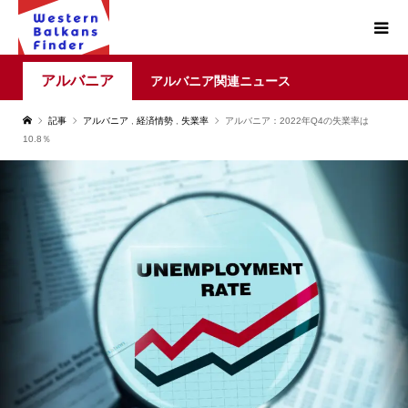
アルバニア
アルバニア関連ニュース
記事
アルバニア
,
経済情勢
,
失業率
アルバニア：2022年Q4の失業率は
10.8％