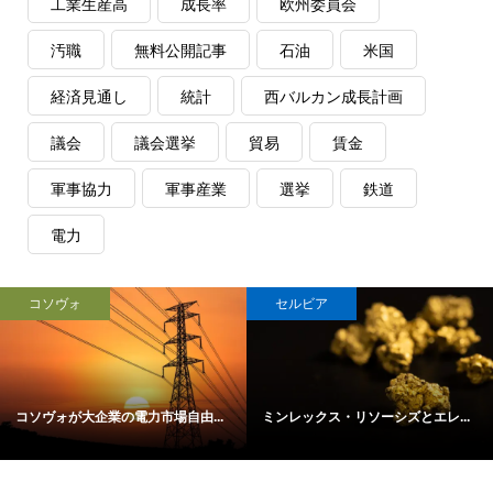
工業生産高
成長率
欧州委員会
汚職
無料公開記事
石油
米国
経済見通し
統計
西バルカン成長計画
議会
議会選挙
貿易
賃金
軍事協力
軍事産業
選挙
鉄道
電力
コソヴォ
セルビア
コソヴォが大企業の電力市場自由...
ミンレックス・リソーシズとエレ...