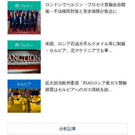
ロンドンでベルリン・プロセス首脳会合開
西バルカン
催－不法移民対策と安全保障が焦点に
米国、ロシア石油大手ルクオイル等に制裁
西バルカン
－セルビア、北マケドニアでも事...
拡大担当欧州委員「EUのロシア産ガス禁輸
セルビア
措置はセルビアへのガス供給を妨...
分析記事