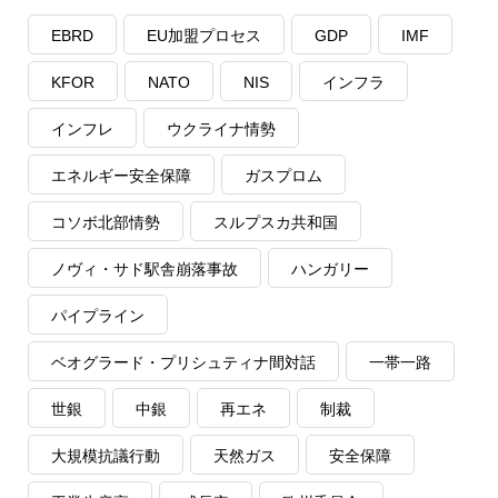
EBRD
EU加盟プロセス
GDP
IMF
KFOR
NATO
NIS
インフラ
インフレ
ウクライナ情勢
エネルギー安全保障
ガスプロム
コソボ北部情勢
スルプスカ共和国
ノヴィ・サド駅舎崩落事故
ハンガリー
パイプライン
ベオグラード・プリシュティナ間対話
一帯一路
世銀
中銀
再エネ
制裁
大規模抗議行動
天然ガス
安全保障