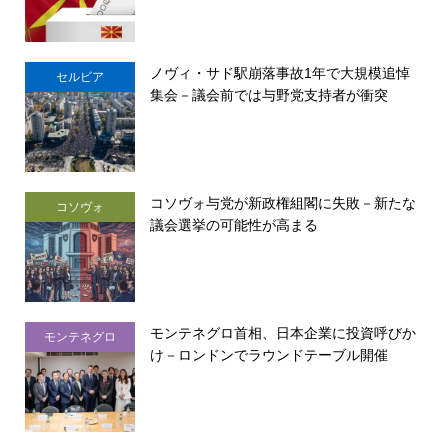
ノヴィ・サド駅崩落事故1年で大規模追悼
セルビア
集会－議会前では与野党支持者が衝突
コソヴォ与党が新政権組閣に失敗－新たな
コソヴォ
議会選挙の可能性が高まる
モンテネグロ首相、日本企業に投資呼びか
モンテネグロ
け－ロンドンでラウンドテーブル開催