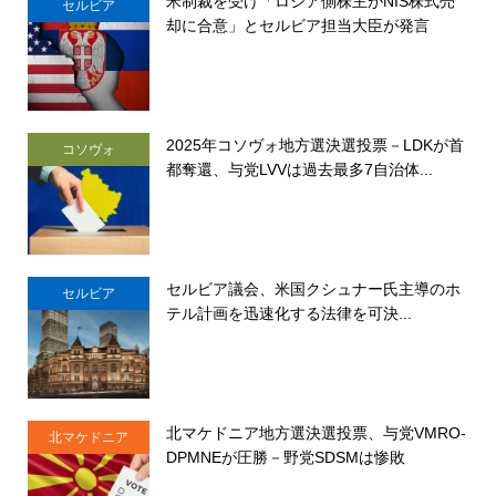
米制裁を受け「ロシア側株主がNIS株式売
セルビア
却に合意」とセルビア担当大臣が発言
2025年コソヴォ地方選決選投票－LDKが首
コソヴォ
都奪還、与党LVVは過去最多7自治体...
セルビア議会、米国クシュナー氏主導のホ
セルビア
テル計画を迅速化する法律を可決...
北マケドニア地方選決選投票、与党VMRO-
北マケドニア
DPMNEが圧勝－野党SDSMは惨敗