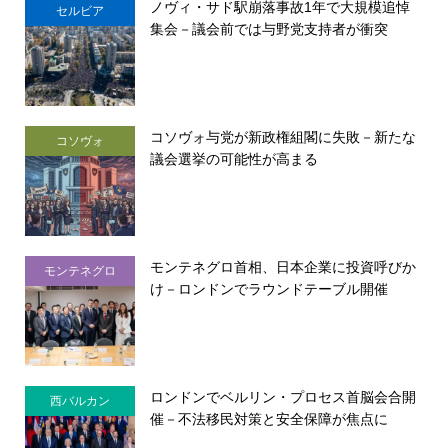
ノヴィ・サド駅崩落事故1年で大規模追悼
セルビア
集会－議会前では与野党支持者が衝突
コソヴォ与党が新政権組閣に失敗－新たな
コソヴォ
議会選挙の可能性が高まる
モンテネグロ首相、日本企業に投資呼びか
モンテネグロ
け－ロンドンでラウンドテーブル開催
ロンドンでベルリン・プロセス首脳会合開
西バルカン
催－不法移民対策と安全保障が焦点に