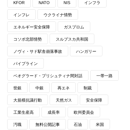
KFOR
NATO
NIS
インフラ
インフレ
ウクライナ情勢
エネルギー安全保障
ガスプロム
コソボ北部情勢
スルプスカ共和国
ノヴィ・サド駅舎崩落事故
ハンガリー
パイプライン
ベオグラード・プリシュティナ間対話
一帯一路
世銀
中銀
再エネ
制裁
大規模抗議行動
天然ガス
安全保障
工業生産高
成長率
欧州委員会
汚職
無料公開記事
石油
米国