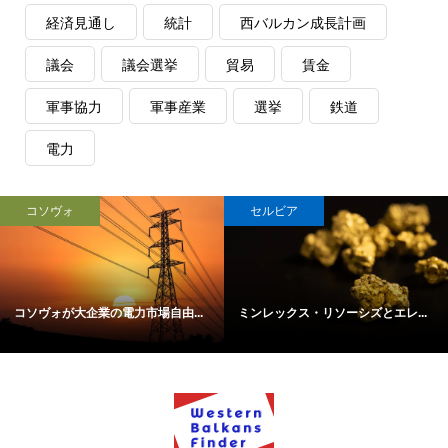
経済見通し
統計
西バルカン成長計画
議会
議会選挙
貿易
賃金
軍事協力
軍事産業
選挙
鉄道
電力
コソヴォ
セルビア
コソヴォが大企業の電力市場自由...
ミンレックス・リソーシズとエレ...