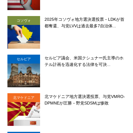
2025年コソヴォ地方選決選投票－LDKが首
コソヴォ
都奪還、与党LVVは過去最多7自治体...
セルビア議会、米国クシュナー氏主導のホ
セルビア
テル計画を迅速化する法律を可決...
北マケドニア地方選決選投票、与党VMRO-
北マケドニア
DPMNEが圧勝－野党SDSMは惨敗