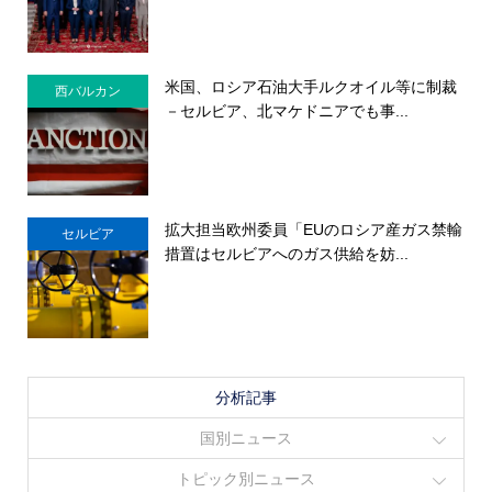
米国、ロシア石油大手ルクオイル等に制裁
西バルカン
－セルビア、北マケドニアでも事...
拡大担当欧州委員「EUのロシア産ガス禁輸
セルビア
措置はセルビアへのガス供給を妨...
分析記事
国別ニュース
トピック別ニュース