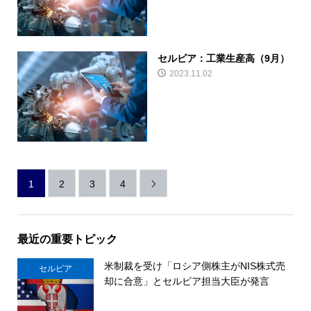
セルビア：工業生産高（9月）
2023.11.02
1
2
3
4

最近の重要トピック
米制裁を受け「ロシア側株主がNIS株式売
セルビア
却に合意」とセルビア担当大臣が発言