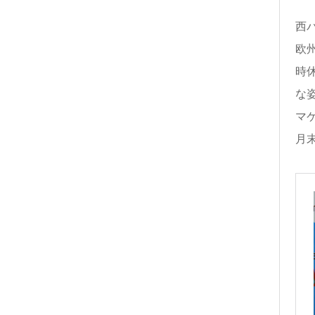
西
欧州
時
な
マ
月