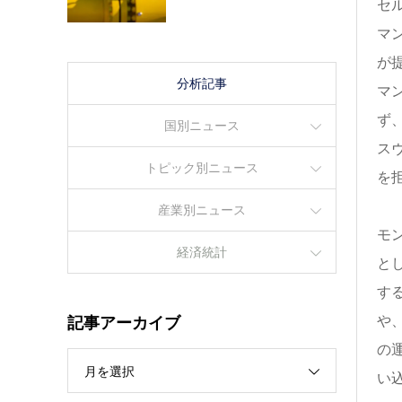
セル
マン
が
分析記事
マ
ず
国別ニュース
ス
トピック別ニュース
を
産業別ニュース
モ
経済統計
と
す
や
記事アーカイブ
の
月を選択
い