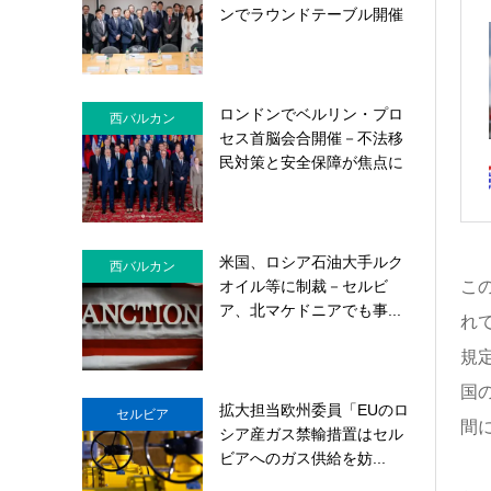
ンでラウンドテーブル開催
ロンドンでベルリン・プロ
西バルカン
セス首脳会合開催－不法移
民対策と安全保障が焦点に
米国、ロシア石油大手ルク
西バルカン
オイル等に制裁－セルビ
こ
ア、北マケドニアでも事...
れて
規
国
拡大担当欧州委員「EUのロ
セルビア
間
シア産ガス禁輸措置はセル
ビアへのガス供給を妨...