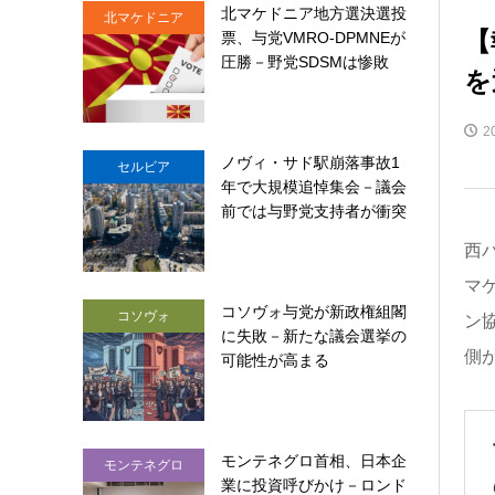
北マケドニア地方選決選投
北マケドニア
【
票、与党VMRO-DPMNEが
圧勝－野党SDSMは惨敗
を
2
ノヴィ・サド駅崩落事故1
セルビア
年で大規模追悼集会－議会
前では与野党支持者が衝突
西
マケ
コソヴォ与党が新政権組閣
コソヴォ
ン協
に失敗－新たな議会選挙の
側
可能性が高まる
モンテネグロ首相、日本企
モンテネグロ
業に投資呼びかけ－ロンド