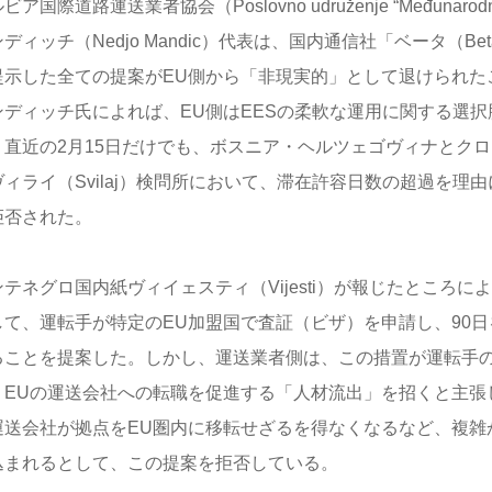
ビア国際道路運送業者協会（Poslovno udruženje “Međunarodni 
ディッチ（Nedjo Mandic）代表は、国内通信社「ベータ（B
提示した全ての提案がEU側から「非現実的」として退けられた
ンディッチ氏によれば、EU側はEESの柔軟な運用に関する選
、直近の2月15日だけでも、ボスニア・ヘルツェゴヴィナとク
ヴィライ（Svilaj）検問所において、滞在許容日数の超過を理由
拒否された。
ンテネグロ国内紙ヴィイェスティ（Vijesti）が報じたところに
して、運転手が特定のEU加盟国で査証（ビザ）を申請し、90
ることを提案した。しかし、運送業者側は、この措置が運転手の
、EUの運送会社への転職を促進する「人材流出」を招くと主張
運送会社が拠点をEU圏内に移転せざるを得なくなるなど、複雑
込まれるとして、この提案を拒否している。