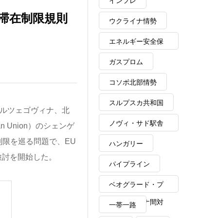
インフレ
滞在制限規則
ウクライナ情勢
エネルギー安全保
障
ガスプロム
コソボ北部情勢
スルプスカ共和国
ヘルツェゴヴィナ、北
ノヴィ・サド駅舎
 Union）のシェンゲ
崩落事故
滞在制限を巡る問題で、EU
ハンガリー
検討を開始した。
パイプライン
ベオグラード・プ
リシュティナ間対
一帯一路