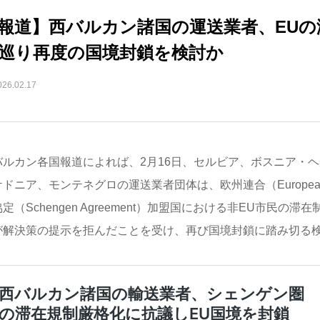
報道】西バルカン諸国の運送業者、EUの
巡り再度の国境封鎖を検討か
026.02.17
バルカン各国報道によれば、2月16日、セルビア、ボスニア・
ドニア、モンテネグロの運送業者団体は、欧州連合（European
定（Schengen Agreement）加盟国における非EU市民の
が解決策の提示を拒んだことを受け、再び国境封鎖に踏み切る