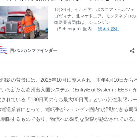
の問題の背景には、2025年10月に導入され、本年4月10日か
いる新たな欧州出入国システム（Entry/Exit System：EE
定されている「180日間のうち最大90日間」という滞在制限ル
の運送業者にとって、運転手がシェンゲン圏内で活動できる期間
に制限するものであり、物流への深刻な影響が懸念されている