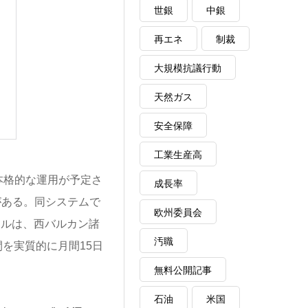
話
世銀
中銀
再エネ
制裁
大規模抗議行動
天然ガス
安全保障
工業生産高
ら本格的な運用が予定さ
成長率
S）がある。同システムで
欧州委員会
ールは、西バルカン諸
汚職
を実質的に月間15日
。
無料公開記事
石油
米国