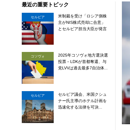
最近の重要トピック
米制裁を受け「ロシア側株
セルビア
主がNIS株式売却に合意」
とセルビア担当大臣が発言
2025年コソヴォ地方選決選
コソヴォ
投票－LDKが首都奪還、与
党LVVは過去最多7自治体...
セルビア議会、米国クシュ
セルビア
ナー氏主導のホテル計画を
迅速化する法律を可決...