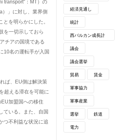
transport”：MT）の
経済見通し
eta）」に対し、業界側
ことを明らかにした。
統計
択肢を一切示しておら
西バルカン成長計
ロアチアの国境である
画
議会
に10名の運転手が入国
議会選挙
貿易
賃金
よれば、EU側は解決策
軍事協力
日を超える滞在を可能に
軍事産業
EU加盟国への移住
している。また、自国
選挙
鉄道
かつ不利益な状況に追
電力