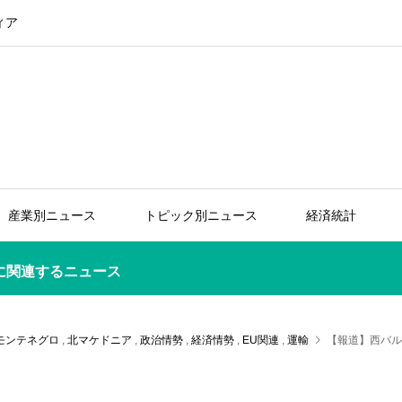
ィア
産業別ニュース
トピック別ニュース
経済統計
に関連するニュース
モンテネグロ
,
北マケドニア
,
政治情勢
,
経済情勢
,
EU関連
,
運輸
【報道】西バル