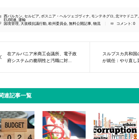
西バルカン
,
セルビア
,
ボスニア・ヘルツェゴヴィナ
,
モンテネグロ
,
北マケドニア
EU関連
,
運輸
国境管理
,
大規模抗議行動
,
欧州委員会
,
無料公開記事
,
物流
コメント:
0
在アルバニア米商工会議所、電子政
スルプスカ共和国
府システムの脆弱性と汚職に対...
が就任：やり直し選
関連記事一覧