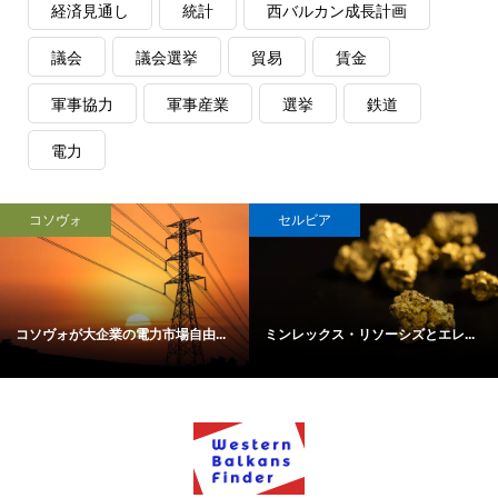
経済見通し
統計
西バルカン成長計画
議会
議会選挙
貿易
賃金
軍事協力
軍事産業
選挙
鉄道
電力
コソヴォ
セルビア
コソヴォが大企業の電力市場自由...
ミンレックス・リソーシズとエレ...