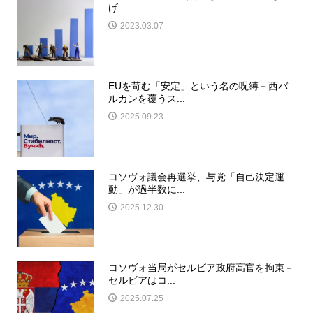
げ
2023.03.07
EUを苛む「安定」という名の呪縛－西バ
ルカンを覆うス...
2025.09.23
コソヴォ議会再選挙、与党「自己決定運
動」が過半数に...
2025.12.30
コソヴォ当局がセルビア政府高官を拘束－
セルビアはコ...
2025.07.25