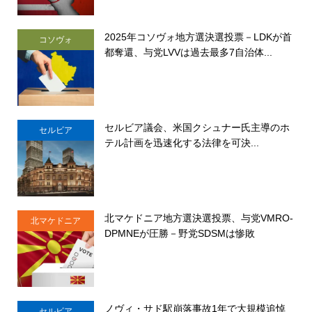
2025年コソヴォ地方選決選投票－LDKが首
コソヴォ
都奪還、与党LVVは過去最多7自治体...
セルビア議会、米国クシュナー氏主導のホ
セルビア
テル計画を迅速化する法律を可決...
北マケドニア地方選決選投票、与党VMRO-
北マケドニア
DPMNEが圧勝－野党SDSMは惨敗
ノヴィ・サド駅崩落事故1年で大規模追悼
セルビア