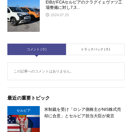
EIBがFCAセルビアのクラグイェヴァツ工
場整備に対し7,3...
2024.07.25
コメント ( 0 )
トラックバック ( 0 )
この記事へのコメントはありません。
最近の重要トピック
米制裁を受け「ロシア側株主がNIS株式売
セルビア
却に合意」とセルビア担当大臣が発言