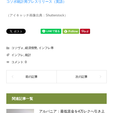
コソボ統計局プレスリリース
（英
語）
（アイキャッチ画像出典：Shutterstock）
コソヴォ
,
経済情勢
,
インフレ率
インフレ
,
統計
コメント:
0
関連記事一覧
アルバニア：最低賃金を4万レクへ引き上