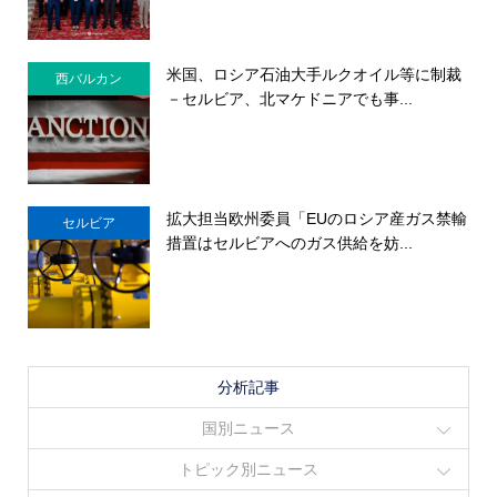
米国、ロシア石油大手ルクオイル等に制裁
西バルカン
－セルビア、北マケドニアでも事...
拡大担当欧州委員「EUのロシア産ガス禁輸
セルビア
措置はセルビアへのガス供給を妨...
分析記事
国別ニュース
トピック別ニュース