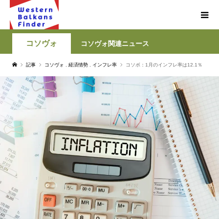
コソヴォ
コソヴォ関連ニュース
記事
コソヴォ
,
経済情勢
,
インフレ率
コソボ：1月のインフレ率は12.1％