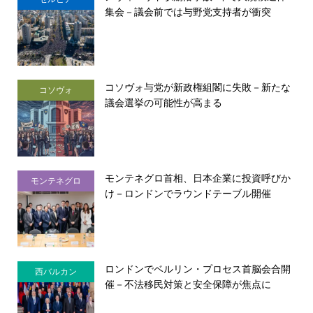
集会－議会前では与野党支持者が衝突
コソヴォ与党が新政権組閣に失敗－新たな
コソヴォ
議会選挙の可能性が高まる
モンテネグロ首相、日本企業に投資呼びか
モンテネグロ
け－ロンドンでラウンドテーブル開催
ロンドンでベルリン・プロセス首脳会合開
西バルカン
催－不法移民対策と安全保障が焦点に