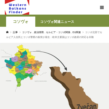
コソヴォ
コソヴォ関連ニュース
記事
コソヴォ
,
政治情勢
,
セルビア・コソボ関係
,
EU関連
コソボ北部でセ
ルビア人住民とコソボ警察の衝突が発生：欧米主要国はコソボ政府の対応を非難