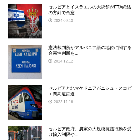
セルビアとイスラエルの大統領がFTA締結
の方針で合意
2024.09.13
憲法裁判所がアルバニア語の地位に関する
合憲性判断を...
2024.12.12
セルビアと北マケドニアがニシュ・スコピ
エ間高速鉄道...
2023.11.18
セルビア政府、農家の大規模抗議行動を受
け輸入制限や...