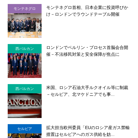
モンテネグロ首相、日本企業に投資呼びか
モンテネグロ
け－ロンドンでラウンドテーブル開催
ロンドンでベルリン・プロセス首脳会合開
西バルカン
催－不法移民対策と安全保障が焦点に
米国、ロシア石油大手ルクオイル等に制裁
西バルカン
－セルビア、北マケドニアでも事...
拡大担当欧州委員「EUのロシア産ガス禁輸
セルビア
措置はセルビアへのガス供給を妨...