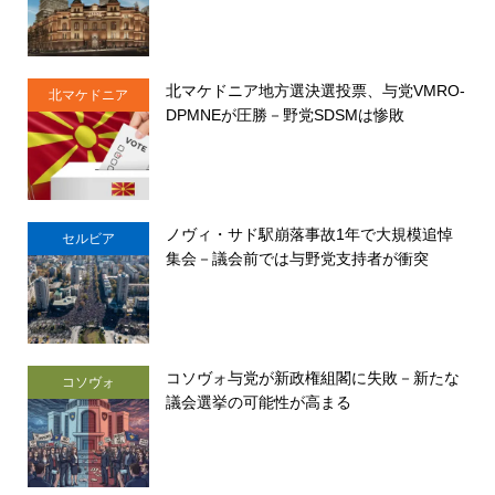
北マケドニア地方選決選投票、与党VMRO-
北マケドニア
DPMNEが圧勝－野党SDSMは惨敗
ノヴィ・サド駅崩落事故1年で大規模追悼
セルビア
集会－議会前では与野党支持者が衝突
コソヴォ与党が新政権組閣に失敗－新たな
コソヴォ
議会選挙の可能性が高まる