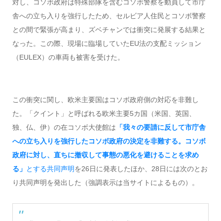
対し、コソボ政府は特殊部隊を含むコソボ警察を動員して市庁
舎への立ち入りを強行したため、セルビア人住民とコソボ警察
との間で緊張が高まり、ズベチャンでは衝突に発展する結果と
なった。この際、現場に臨場していたEU法の支配ミッション
（EULEX）の車両も被害を受けた。
この衝突に関し、欧米主要国はコソボ政府側の対応を非難し
た。「クイント」と呼ばれる欧米主要5カ国（米国、英国、
独、仏、伊）の在コソボ大使館は
「我々の要請に反して市庁舎
への立ち入りを強行したコソボ政府の決定を非難する。コソボ
政府に対し、直ちに撤収して事態の悪化を避けることを求め
る」
とする共同声明
を26日に発表したほか、28日には次のとお
り共同声明を発出した（強調表示は当サイトによるもの）。