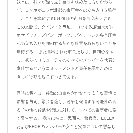
我々は、我々が繰り返し自制を求めたにもかかわら
ず、コソボがコソボ北部の市庁舎への立ち入りを強行
したことを非難する5月26日の声明を再度表明する。
この文脈で、クイントとEUは、コソボ政府当局がレ
ポサビッチ、ズビン・ポトク、ズベチャンの各市庁舎
への立ち入りを強制する新たな措置を取らないことを
期待する。 また選出された市長たちは、自制心を示
し、彼らのコミュニティのすべてのメンバーを代表し
奉仕するというコミットメントと責任を示すために、
直ちに行動を起こすべきである。
同時に我々は、移動の自由を含む安全で安心な環境に
影響を与え、緊張を煽り、紛争を促進する可能性のあ
るその他の脅威や行動に対して、すべての当事者に強
く警告する。 我々は特に、民間人、警察官、EULEX
およびKFORのメンバーの安全と安寧について懸念し