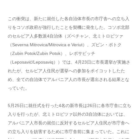
この衝突は、新たに就任した各自治体市長の市庁舎への立ち入
りをコソボ政府が強行したことを契機に発生した。コソボ北部
のセルビア人多数派4自治体（ズベチャン、北ミトロビツァ
（Severna Mitrovica/Mitrovica e Veriut）、ズビン・ポトク
（Zubin Potok/Zubin Potok）、レポサビッチ
（Leposavić/Leposaviq））では、4月23日に市長選挙が実施さ
れたが、セルビア人住民が選挙への参加をボイコットしたた
め、全ての自治体でアルバニア人の市長が選出される結果とな
っていた。
5月25日に就任式を行った4名の新市長は26日に各市庁舎に立ち
入りを行ったが、北ミトロビツァ以外の3自治体においては、
アルバニア人市長の就任に反対するセルビア人住民が市庁舎へ
の立ち入りを妨害するために市庁舎前に集まっていた。これに