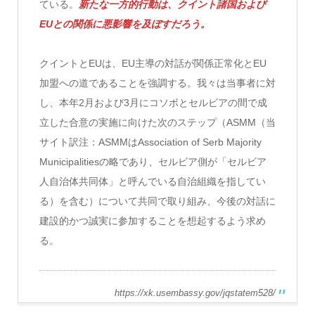
ている。
新たな一方的行動は、クイント諸国および
EUとの関係に悪影響を及ぼすだろう。
クイントとEUは、EU主導の対話が関係正常化とEU
加盟への道であることを強調する。我々は当事者に対
し、本年2月および3月にコソボとセルビアの間で成
立した合意の実施に向けた次のステップ（ASMM（当
サイト訳注：ASMMはAssociation of Serb Majority
Municipalitiesの略であり、セルビア側が「セルビア
人自治体共同体」と呼んでいる自治組織を指してい
る）を含む）について共同で取り組み、今後の対話に
建設的かつ誠実に参加することを想起するよう求め
る。
https://xk.usembassy.gov/jqstatem528/