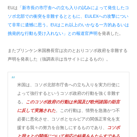
EUは
「新市長の市庁舎への立ち入りの試みによって発生したコ
ソボ北部での衝突を非難するとともに、EULEXへの攻撃につい
て非常に遺憾に思う。EUはこれ以上のいかなる一方的あるいは
挑発的な行動も受け入れない」
との報道官声明
を発表した。
またブリンケン米国務長官は次のとおりコソボ政府を非難する
声明を発表した（強調表示は当サイトによるもの）。
米国は、コソボ北部市庁舎への立ち入りを実力行使に
よって強行するというコソボ政府の行動を強く非難す
る。
このコソボ政府の行動は米国及び欧州諸国の助言
に反して実施された
。この行動は、情勢を急激かつ不
必要に悪化させ、コソボとセルビアの関係正常化を支
援する我々の努力を台無しにするものであり、
コソボ
と我々との関係について相応の結果をもたらすであろ