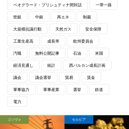
ベオグラード・プリシュティナ間対話
一帯一路
世銀
中銀
再エネ
制裁
大規模抗議行動
天然ガス
安全保障
工業生産高
成長率
欧州委員会
汚職
無料公開記事
石油
米国
経済見通し
統計
西バルカン成長計画
議会
議会選挙
貿易
賃金
軍事協力
軍事産業
選挙
鉄道
電力
コソヴォ
セルビア