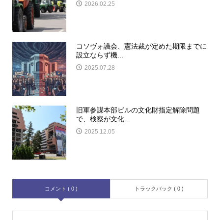
2026.02.25
コソヴォ議会、憲法裁が定めた期限までに
設立ならず機...
2025.07.28
旧軍参謀本部ビルの文化財指定解除問題
で、検察が文化...
2025.12.05
コメント ( 0 )
トラックバック ( 0 )