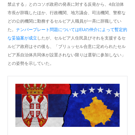
禁止する」とのコソボ政府の発表に対する反発から、4自治体
市長が辞職したほか、行政機関、地方議会、司法機関、警察な
どの公的機関に勤務するセルビア人職員が一斉に辞職してい
た。
ナンバープレート問題についてはEUの仲介によって暫定的
な妥協案が成立
したが、セルビア人住民及びそれを支援するセ
ルビア政府はその後も、「ブリュッセル合意に定められたセル
ビア系自治体共同体が設置されない限りは選挙に参加しない」
との姿勢を示していた。