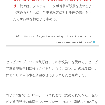
う
。我々は、クルティ・コソボ首相が態度を改めるよ
う求めるとともに、当事者双方に対し事態の悪化をも
たらす行動を慎むよう求める。
https://www.state.gov/condemning-unilateral-actions-by-
the-government-of-kosovo/
セルビアのブチッチ大統領は、この衝突発生を受けて、セルビ
ア軍を即応体制に移行させるとともに、コソボとの境界線付近
にセルビア軍部隊を展開させるよう命じたと発表した。
コソボ北部では、昨年、「（それまでは認められてきた）セル
ビア政府発行の車両ナンバープレートのコソボ領内での使用を