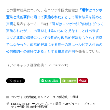
この選挙結果について、在コソボ米国大使館は
「選挙はコソボ
憲法と法的要件に沿って実施された」
として選挙結果を認める
声明
を発表する一方、EUは
「
選挙はコソボの法的枠組に沿って
実施されたが、この選挙を通常のものと見なすことは出来ず、
コソボ北部の情勢について長期的な政治的解決をもたらす選挙
ではなかった。政治的解決に至る唯一の道はセルビア人住民の
公的機関への復帰である」
とする報道管声明
を発表していた。
（アイキャッチ画像出典：Shutterstock）
コソヴォ
,
政治情勢
,
セルビア・コソボ関係
,
EU関連
EULEX
,
KFOR
,
ナンバープレート問題
,
ベオグラード・プリシュ
ティナ間対話
,
無料公開記事