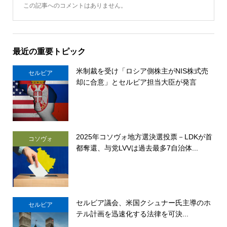
この記事へのコメントはありません。
最近の重要トピック
米制裁を受け「ロシア側株主がNIS株式売
セルビア
却に合意」とセルビア担当大臣が発言
2025年コソヴォ地方選決選投票－LDKが首
コソヴォ
都奪還、与党LVVは過去最多7自治体...
セルビア議会、米国クシュナー氏主導のホ
セルビア
テル計画を迅速化する法律を可決...