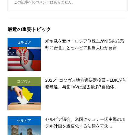
この記事へのコメントはありません。
最近の重要トピック
米制裁を受け「ロシア側株主がNIS株式売
セルビア
却に合意」とセルビア担当大臣が発言
2025年コソヴォ地方選決選投票－LDKが首
コソヴォ
都奪還、与党LVVは過去最多7自治体...
セルビア議会、米国クシュナー氏主導のホ
セルビア
テル計画を迅速化する法律を可決...