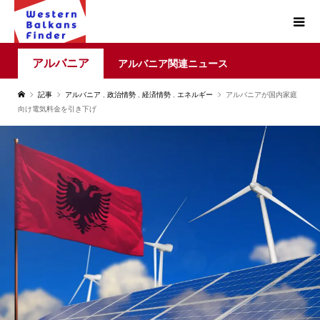
アルバニア
アルバニア関連ニュース
記事
アルバニア
,
政治情勢
,
経済情勢
,
エネルギー
アルバニアが国内家庭
向け電気料金を引き下げ