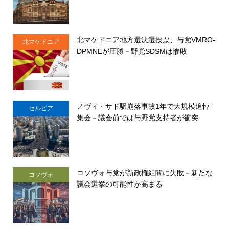
北マケドニア地方選決選投票、与党VMRO-
北マケドニア
DPMNEが圧勝－野党SDSMは惨敗
ノヴィ・サド駅崩落事故1年で大規模追悼
セルビア
集会－議会前では与野党支持者が衝突
コソヴォ与党が新政権組閣に失敗－新たな
コソヴォ
議会選挙の可能性が高まる