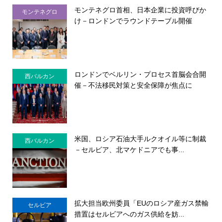
モンテネグロ首相、日本企業に投資呼びか
モンテネグロ
け－ロンドンでラウンドテーブル開催
ロンドンでベルリン・プロセス首脳会合開
西バルカン
催－不法移民対策と安全保障が焦点に
米国、ロシア石油大手ルクオイル等に制裁
西バルカン
－セルビア、北マケドニアでも事...
拡大担当欧州委員「EUのロシア産ガス禁輸
セルビア
措置はセルビアへのガス供給を妨...