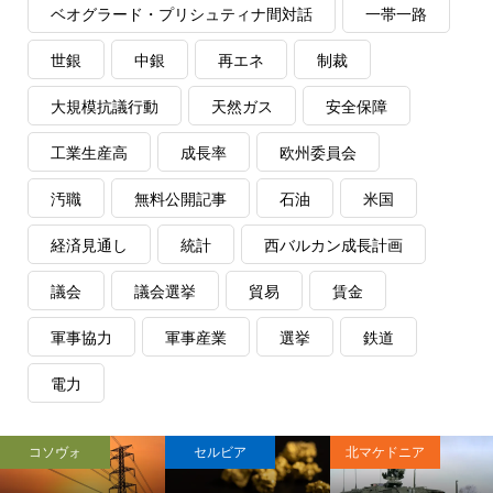
ベオグラード・プリシュティナ間対話
一帯一路
世銀
中銀
再エネ
制裁
大規模抗議行動
天然ガス
安全保障
工業生産高
成長率
欧州委員会
汚職
無料公開記事
石油
米国
経済見通し
統計
西バルカン成長計画
議会
議会選挙
貿易
賃金
軍事協力
軍事産業
選挙
鉄道
電力
コソヴォ
セルビア
北マケドニア