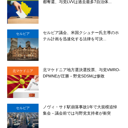
都奪還、与党LVVは過去最多7自治体...
セルビア議会、米国クシュナー氏主導のホ
セルビア
テル計画を迅速化する法律を可決...
北マケドニア地方選決選投票、与党VMRO-
北マケドニア
DPMNEが圧勝－野党SDSMは惨敗
ノヴィ・サド駅崩落事故1年で大規模追悼
セルビア
集会－議会前では与野党支持者が衝突