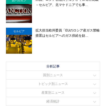
西バルカン
－セルビア、北マケドニアでも事...
拡大担当欧州委員「EUのロシア産ガス禁輸
セルビア
措置はセルビアへのガス供給を妨...
分析記事
国別ニュース
トピック別ニュース
産業別ニュース
経済統計