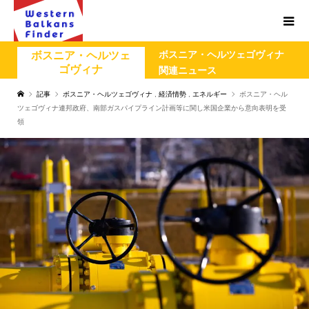
ボスニア・ヘルツェゴヴィナ
ボスニア・ヘルツェ
ゴヴィナ
関連ニュース
記事
ボスニア・ヘルツェゴヴィナ
,
経済情勢
,
エネルギー
ボスニア・ヘル
ツェゴヴィナ連邦政府、南部ガスパイプライン計画等に関し米国企業から意向表明を受
領