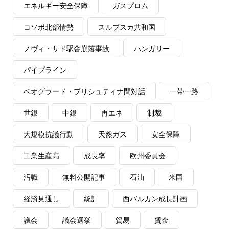
エネルギー安全保障
ガスプロム
コソボ北部情勢
スルプスカ共和国
ノヴィ・サド駅舎崩落事故
ハンガリー
パイプライン
ベオグラード・プリシュティナ間対話
一帯一路
世銀
中銀
再エネ
制裁
大規模抗議行動
天然ガス
安全保障
工業生産高
成長率
欧州委員会
汚職
無料公開記事
石油
米国
経済見通し
統計
西バルカン成長計画
議会
議会選挙
貿易
賃金