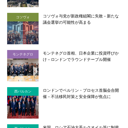
コソヴォ与党が新政権組閣に失敗－新たな
コソヴォ
議会選挙の可能性が高まる
モンテネグロ首相、日本企業に投資呼びか
モンテネグロ
け－ロンドンでラウンドテーブル開催
ロンドンでベルリン・プロセス首脳会合開
西バルカン
催－不法移民対策と安全保障が焦点に
米国、ロシア石油大手ルクオイル等に制裁