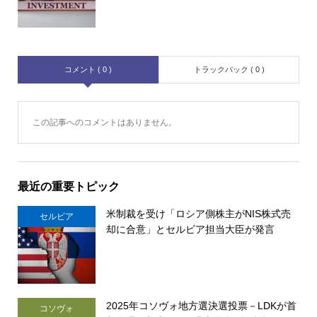
コメント ( 0 )
トラックバック ( 0 )
この記事へのコメントはありません。
最近の重要トピック
米制裁を受け「ロシア側株主がNIS株式売
セルビア
却に合意」とセルビア担当大臣が発言
2025年コソヴォ地方選決選投票－LDKが首
コソヴォ