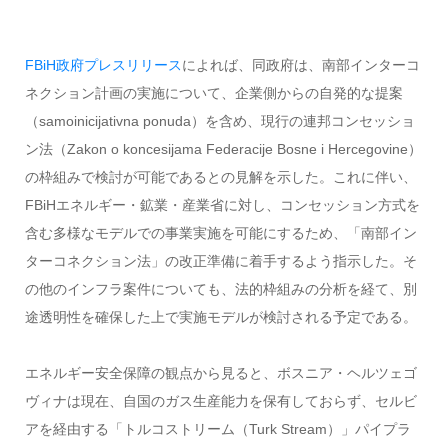
FBiH政府プレスリリース
によれば、同政府は、南部インターコ
ネクション計画の実施について、企業側からの自発的な提案
（samoinicijativna ponuda）を含め、現行の連邦コンセッショ
ン法（Zakon o koncesijama Federacije Bosne i Hercegovine）
の枠組みで検討が可能であるとの見解を示した。これに伴い、
FBiHエネルギー・鉱業・産業省に対し、コンセッション方式を
含む多様なモデルでの事業実施を可能にするため、「南部イン
ターコネクション法」の改正準備に着手するよう指示した。そ
の他のインフラ案件についても、法的枠組みの分析を経て、別
途透明性を確保した上で実施モデルが検討される予定である。
エネルギー安全保障の観点から見ると、ボスニア・ヘルツェゴ
ヴィナは現在、自国のガス生産能力を保有しておらず、セルビ
アを経由する「トルコストリーム（Turk Stream）」パイプラ