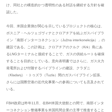
け、同社との構造的かつ透明性のある対話を継続する方針を確
認した。
今回、米国企業側が関心を示しているプロジェクトの核心は、
ボスニア・ヘルツェゴヴィナとクロアチアを結ぶガスパイプラ
イン「南部インターコネクション（Južna interkonekcija）」の
建設である。この計画は、クロアチアのクルク（Krk）島にあ
るLNGターミナルと接続することで、ガスの供給ルートを確保
することを目的としている。意向表明書ではさらに、ガス火力
発電所および付随するパイプラインの建設、クラダニ
（Kladanj）・トゥズラ（Tuzla）間のガスパイプライン拡張、
さらには国際空港の近代化事業への参画についても言及されて
いる。
FBiH政府は昨年11月、在BiH米国大使館との間で、南部インタ
ーコネクション整備事業を米国民間企業の主導で推進すること