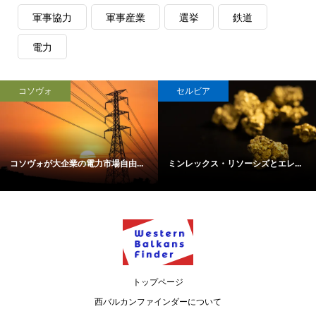
軍事協力
軍事産業
選挙
鉄道
電力
コソヴォ
セルビア
コソヴォが大企業の電力市場自由...
ミンレックス・リソーシズとエレ...
トップページ
西バルカンファインダーについて