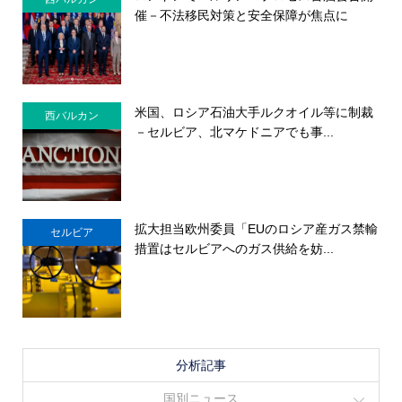
催－不法移民対策と安全保障が焦点に
米国、ロシア石油大手ルクオイル等に制裁
西バルカン
－セルビア、北マケドニアでも事...
拡大担当欧州委員「EUのロシア産ガス禁輸
セルビア
措置はセルビアへのガス供給を妨...
分析記事
国別ニュース