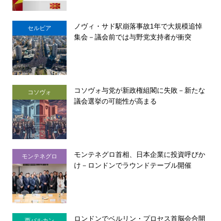
ノヴィ・サド駅崩落事故1年で大規模追悼
セルビア
集会－議会前では与野党支持者が衝突
コソヴォ与党が新政権組閣に失敗－新たな
コソヴォ
議会選挙の可能性が高まる
モンテネグロ首相、日本企業に投資呼びか
モンテネグロ
け－ロンドンでラウンドテーブル開催
ロンドンでベルリン・プロセス首脳会合開
西バルカン