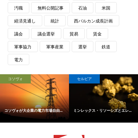
汚職
無料公開記事
石油
米国
経済見通し
統計
西バルカン成長計画
議会
議会選挙
貿易
賃金
軍事協力
軍事産業
選挙
鉄道
電力
コソヴォ
セルビア
コソヴォが大企業の電力市場自由...
ミンレックス・リソーシズとエレ...