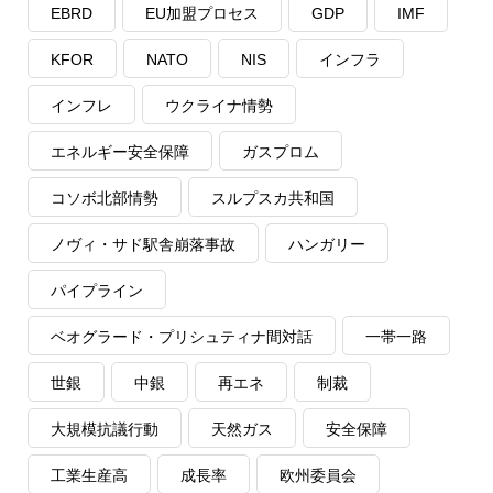
EBRD
EU加盟プロセス
GDP
IMF
KFOR
NATO
NIS
インフラ
インフレ
ウクライナ情勢
エネルギー安全保障
ガスプロム
コソボ北部情勢
スルプスカ共和国
ノヴィ・サド駅舎崩落事故
ハンガリー
パイプライン
ベオグラード・プリシュティナ間対話
一帯一路
世銀
中銀
再エネ
制裁
大規模抗議行動
天然ガス
安全保障
工業生産高
成長率
欧州委員会