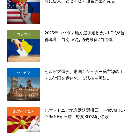
却に合意」とセルビア担当大臣が発言
2025年コソヴォ地方選決選投票－LDKが首
コソヴォ
都奪還、与党LVVは過去最多7自治体...
セルビア議会、米国クシュナー氏主導のホ
セルビア
テル計画を迅速化する法律を可決...
北マケドニア地方選決選投票、与党VMRO-
北マケドニア
DPMNEが圧勝－野党SDSMは惨敗