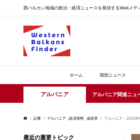
西バルカン地域の政治・経済ニュースを発信するWebメデ
ホーム
国別ニュース
アルバニア
アルバニア関連ニュ
記事
アルバニア
,
経済情勢
,
成長率
アルバニア：2023年
最近の重要トピック