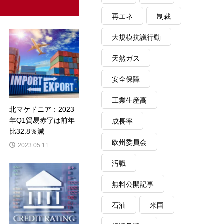
再エネ
制裁
大規模抗議行動
天然ガス
安全保障
工業生産高
北マケドニア：2023
年Q1貿易赤字は前年
成長率
比32.8％減
欧州委員会
2023.05.11
汚職
無料公開記事
石油
米国