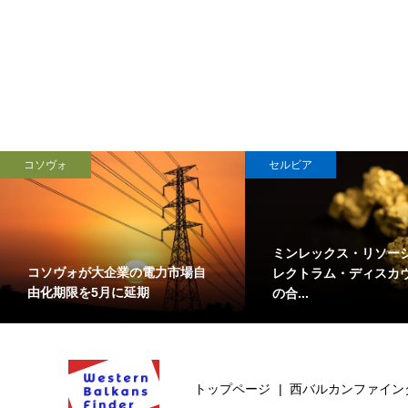
コソヴォ
セルビア
ミンレックス・リソー
コソヴォが大企業の電力市場自
レクトラム・ディスカ
由化期限を5月に延期
の合...
トップページ
西バルカンファイン