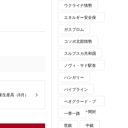
ウクライナ情勢
エネルギー安全保
障
ガスプロム
コソボ北部情勢
スルプスカ共和国
ノヴィ・サド駅舎
崩落事故
ハンガリー
パイプライン
業生産高（8月）
ベオグラード・プ
リシュティナ間対
一帯一路
話
世銀
中銀