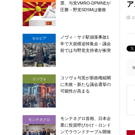
ア
票、与党VMRO-DPMNEが
圧勝－野党SDSMは惨敗
2
ノヴィ・サド駅崩落事故1
セルビア
年で大規模追悼集会－議会
前では与野党支持者が衝突
コソヴォ与党が新政権組閣
コソヴォ
に失敗－新たな議会選挙の
可能性が高まる
モンテネグロ首相、日本企
モンテネグロ
業に投資呼びかけ－ロンド
ンでラウンドテーブル開催