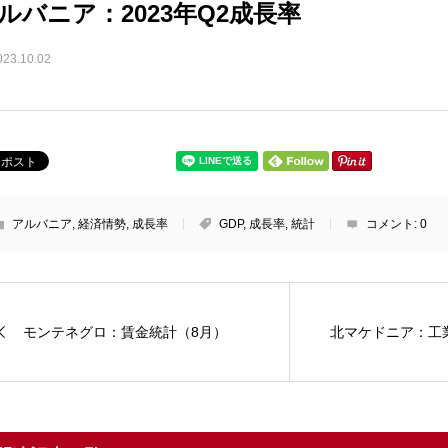
ルバニア：2023年Q2成長率
023.10.02
アルバニア
,
経済情勢
,
成長率
GDP
,
成長率
,
統計
コメント:
0
モンテネグロ：賃金統計（8月）
北マケドニア：工