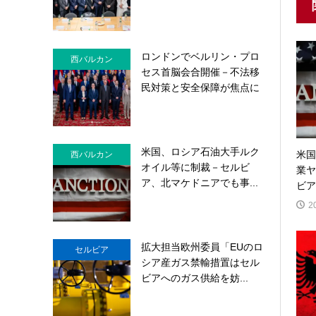
ロンドンでベルリン・プロ
西バルカン
セス首脳会合開催－不法移
民対策と安全保障が焦点に
米国、ロシア石油大手ルク
米国
西バルカン
オイル等に制裁－セルビ
業ヤ
ア、北マケドニアでも事...
ビア
2
拡大担当欧州委員「EUのロ
セルビア
シア産ガス禁輸措置はセル
ビアへのガス供給を妨...