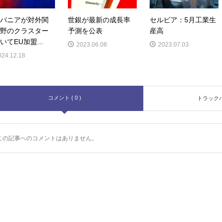
バニアが対外関
世銀が最新の成長率
セルビア：5月工業生
野のクラスター
予測を公表
産高
いてEU加盟...
2023.06.08
2023.07.03
024.12.18
コメント ( 0 )
トラックバッ
この記事へのコメントはありません。