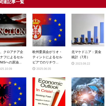
関連記事一覧
、クロアチア企
欧州委員会がリオ・
北マケドニア：賃金
ナフによるセル
ティントによるセル
統計（7月）
NISへの原油...
ビアでのリチウ...
2023.09.22
025.10.09
2025.06.05