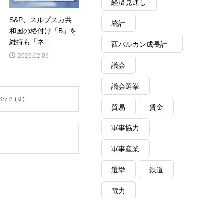
経済見通し
S&P、スルプスカ共
統計
和国の格付け「B」を
維持も「ネ...
西バルカン成長計
2026.02.09
画
議会
議会選挙
ク ( 0 )
貿易
賃金
軍事協力
軍事産業
選挙
鉄道
電力