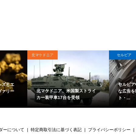
北マケドニア
セルビア
シズとエ
セルビア
北マケドニア、米国製ストライ
ヴァリー
な広告を
カー装甲車17台を受領
ト・...
ダーについて
特定商取引法に基づく表記
プライバシーポリシー