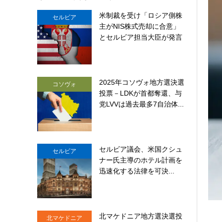
米制裁を受け「ロシア側株
セルビア
主がNIS株式売却に合意」
とセルビア担当大臣が発言
2025年コソヴォ地方選決選
コソヴォ
投票－LDKが首都奪還、与
党LVVは過去最多7自治体...
セルビア議会、米国クシュ
セルビア
ナー氏主導のホテル計画を
迅速化する法律を可決...
北マケドニア地方選決選投
北マケドニア