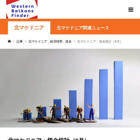
北マケドニア
北マケドニア関連ニュース
記事
北マケドニア
,
経済情勢
,
賃金
北マケドニア：賃金統計（8月）