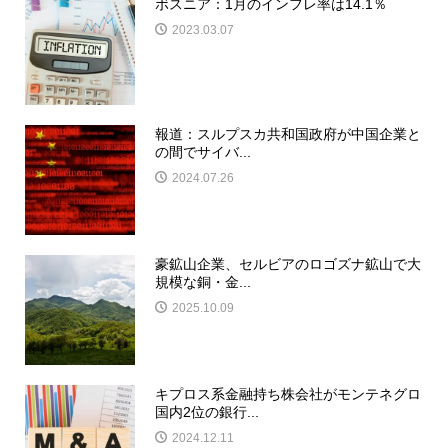
ボスニア：1月のインフレ率は14.1％
2023.03.07
報道：スルプスカ共和国政府が中国企業と
の間でサイバ...
2024.07.26
豪鉱山企業、セルビアのロゴズナ鉱山で大
規模な銅・金...
2025.10.09
キプロス系金融持ち株会社がモンテネグロ
国内2位の銀行...
2024.12.11