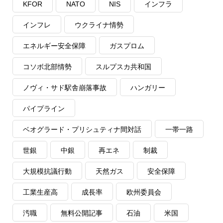
KFOR
NATO
NIS
インフラ
インフレ
ウクライナ情勢
エネルギー安全保障
ガスプロム
コソボ北部情勢
スルプスカ共和国
ノヴィ・サド駅舎崩落事故
ハンガリー
パイプライン
ベオグラード・プリシュティナ間対話
一帯一路
世銀
中銀
再エネ
制裁
大規模抗議行動
天然ガス
安全保障
工業生産高
成長率
欧州委員会
汚職
無料公開記事
石油
米国