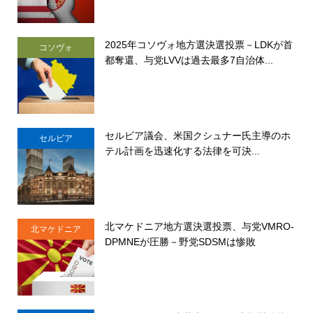
2025年コソヴォ地方選決選投票－LDKが首
コソヴォ
都奪還、与党LVVは過去最多7自治体...
セルビア議会、米国クシュナー氏主導のホ
セルビア
テル計画を迅速化する法律を可決...
北マケドニア地方選決選投票、与党VMRO-
北マケドニア
DPMNEが圧勝－野党SDSMは惨敗