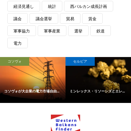
経済見通し
統計
西バルカン成長計画
議会
議会選挙
貿易
賃金
軍事協力
軍事産業
選挙
鉄道
電力
コソヴォ
セルビア
コソヴォが大企業の電力市場自由...
ミンレックス・リソーシズとエレ...