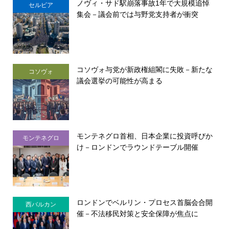
ノヴィ・サド駅崩落事故1年で大規模追悼
セルビア
集会－議会前では与野党支持者が衝突
コソヴォ与党が新政権組閣に失敗－新たな
コソヴォ
議会選挙の可能性が高まる
モンテネグロ首相、日本企業に投資呼びか
モンテネグロ
け－ロンドンでラウンドテーブル開催
ロンドンでベルリン・プロセス首脳会合開
西バルカン
催－不法移民対策と安全保障が焦点に