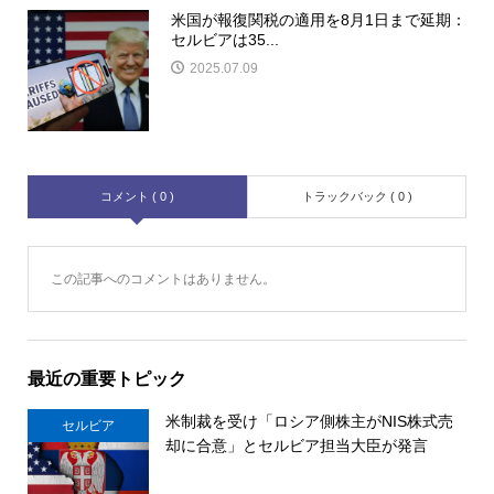
米国が報復関税の適用を8月1日まで延期：
セルビアは35...
2025.07.09
コメント ( 0 )
トラックバック ( 0 )
この記事へのコメントはありません。
最近の重要トピック
米制裁を受け「ロシア側株主がNIS株式売
セルビア
却に合意」とセルビア担当大臣が発言