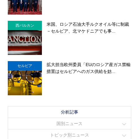
米国、ロシア石油大手ルクオイル等に制裁
西バルカン
－セルビア、北マケドニアでも事...
拡大担当欧州委員「EUのロシア産ガス禁輸
セルビア
措置はセルビアへのガス供給を妨...
分析記事
国別ニュース
トピック別ニュース