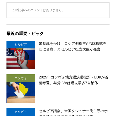
この記事へのコメントはありません。
最近の重要トピック
米制裁を受け「ロシア側株主がNIS株式売
セルビア
却に合意」とセルビア担当大臣が発言
2025年コソヴォ地方選決選投票－LDKが首
コソヴォ
都奪還、与党LVVは過去最多7自治体...
セルビア議会、米国クシュナー氏主導のホ
セルビア