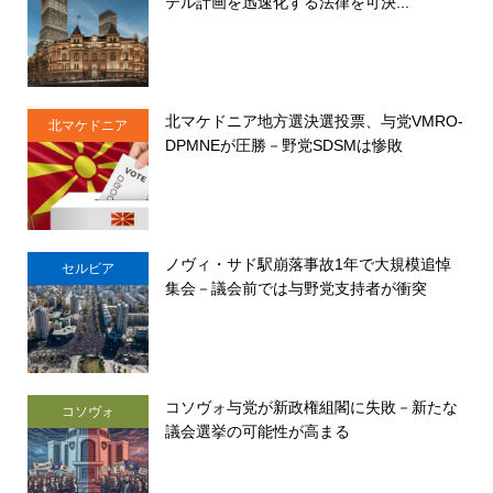
テル計画を迅速化する法律を可決...
北マケドニア地方選決選投票、与党VMRO-
北マケドニア
DPMNEが圧勝－野党SDSMは惨敗
ノヴィ・サド駅崩落事故1年で大規模追悼
セルビア
集会－議会前では与野党支持者が衝突
コソヴォ与党が新政権組閣に失敗－新たな
コソヴォ
議会選挙の可能性が高まる