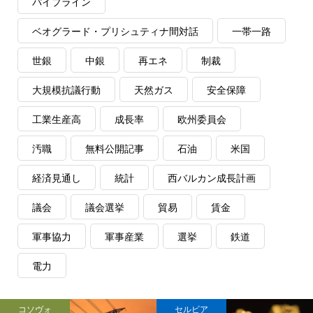
パイプライン
ベオグラード・プリシュティナ間対話
一帯一路
世銀
中銀
再エネ
制裁
大規模抗議行動
天然ガス
安全保障
工業生産高
成長率
欧州委員会
汚職
無料公開記事
石油
米国
経済見通し
統計
西バルカン成長計画
議会
議会選挙
貿易
賃金
軍事協力
軍事産業
選挙
鉄道
電力
コソヴォ
セルビア