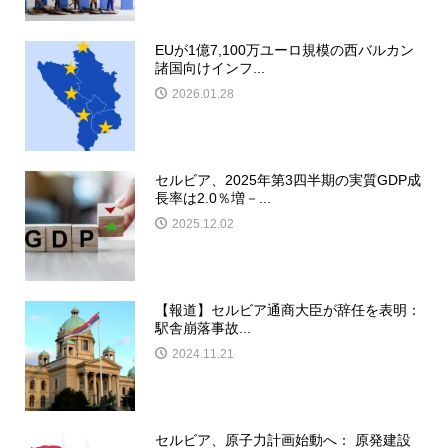
EUが1億7,100万ユーロ規模の西バルカン
諸国向けインフ...
2026.01.28
セルビア、2025年第3四半期の実質GDP成
長率は2.0％増－...
2025.12.02
【報道】セルビア通商大臣が辞任を表明：
駅舎崩落事故...
2024.11.21
セルビア、原子力計画始動へ： 原発建設