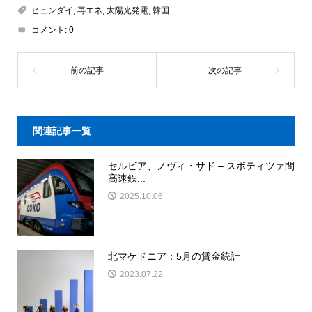
ヒュンダイ
,
再エネ
,
太陽光発電
,
韓国
コメント:
0
関連記事一覧
セルビア、ノヴィ・サド – スボティツァ間
高速鉄...
2025.10.06
北マケドニア：5月の賃金統計
2023.07.22