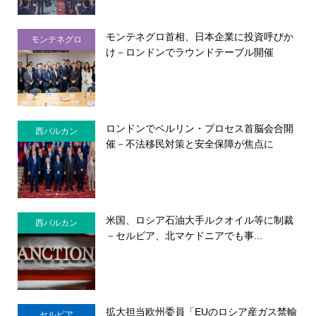
モンテネグロ首相、日本企業に投資呼びか
モンテネグロ
け－ロンドンでラウンドテーブル開催
ロンドンでベルリン・プロセス首脳会合開
西バルカン
催－不法移民対策と安全保障が焦点に
米国、ロシア石油大手ルクオイル等に制裁
西バルカン
－セルビア、北マケドニアでも事...
拡大担当欧州委員「EUのロシア産ガス禁輸
セルビア