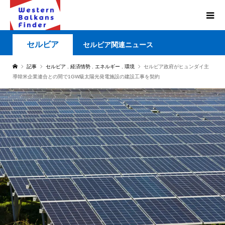
セルビア
セルビア関連ニュース
記事
セルビア
,
経済情勢
,
エネルギー
,
環境
セルビア政府がヒュンダイ主
導韓米企業連合との間で1GW級太陽光発電施設の建設工事を契約