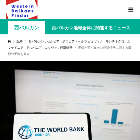
西バルカン
西バルカン地域全体に関連するニュース
記事
西バルカン
,
セルビア
,
ボスニア・ヘルツェゴヴィナ
,
モンテネグロ
,
北
マケドニア
,
アルバニア
,
コソヴォ
,
経済情勢
世銀が西バルカン経済情勢に関する最
新の予測を発表