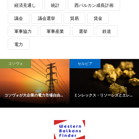
経済見通し
統計
西バルカン成長計画
議会
議会選挙
貿易
賃金
軍事協力
軍事産業
選挙
鉄道
電力
コソヴォ
セルビア
コソヴォが大企業の電力市場自由...
ミンレックス・リソーシズとエレ...