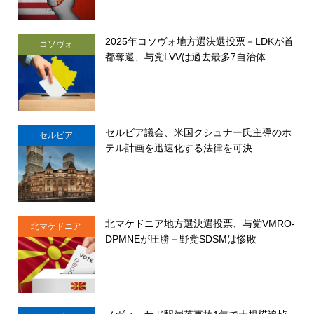
2025年コソヴォ地方選決選投票－LDKが首
コソヴォ
都奪還、与党LVVは過去最多7自治体...
セルビア議会、米国クシュナー氏主導のホ
セルビア
テル計画を迅速化する法律を可決...
北マケドニア地方選決選投票、与党VMRO-
北マケドニア
DPMNEが圧勝－野党SDSMは惨敗