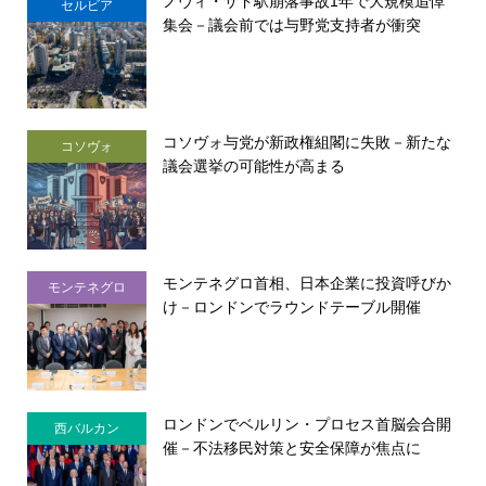
ノヴィ・サド駅崩落事故1年で大規模追悼
セルビア
集会－議会前では与野党支持者が衝突
コソヴォ与党が新政権組閣に失敗－新たな
コソヴォ
議会選挙の可能性が高まる
モンテネグロ首相、日本企業に投資呼びか
モンテネグロ
け－ロンドンでラウンドテーブル開催
ロンドンでベルリン・プロセス首脳会合開
西バルカン
催－不法移民対策と安全保障が焦点に