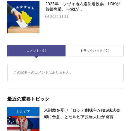
2025年コソヴォ地方選決選投票－LDKが
首都奪還、与党LV...
2025.11.11
コメント ( 0 )
トラックバック ( 0 )
この記事へのコメントはありません。
最近の重要トピック
米制裁を受け「ロシア側株主がNIS株式売
セルビア
却に合意」とセルビア担当大臣が発言