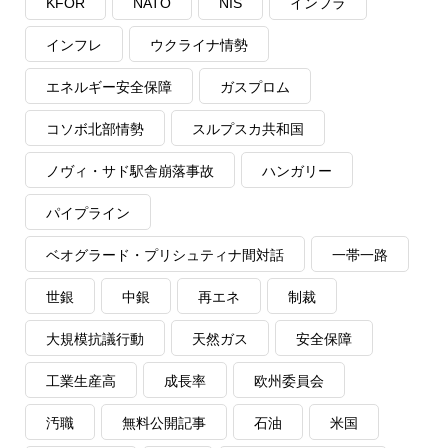
KFOR
NATO
NIS
インフラ
インフレ
ウクライナ情勢
エネルギー安全保障
ガスプロム
コソボ北部情勢
スルプスカ共和国
ノヴィ・サド駅舎崩落事故
ハンガリー
パイプライン
ベオグラード・プリシュティナ間対話
一帯一路
世銀
中銀
再エネ
制裁
大規模抗議行動
天然ガス
安全保障
工業生産高
成長率
欧州委員会
汚職
無料公開記事
石油
米国