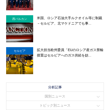
米国、ロシア石油大手ルクオイル等に制裁
西バルカン
－セルビア、北マケドニアでも事...
拡大担当欧州委員「EUのロシア産ガス禁輸
セルビア
措置はセルビアへのガス供給を妨...
分析記事
国別ニュース
トピック別ニュース