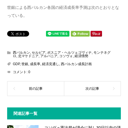
世銀による西バルカン各国の経済成長率予測は次のとおりとな
っている。
西バルカン
,
セルビア
,
ボスニア・ヘルツェゴヴィナ
,
モンテネグ
ロ
,
北マケドニア
,
アルバニア
,
コソヴォ
,
経済情勢
GDP
,
世銀
,
成長率
,
経済見通し
,
西バルカン成長計画
コメント:
0
関連記事一覧
コソヴォ憲法裁が議会に対し30日以内の議