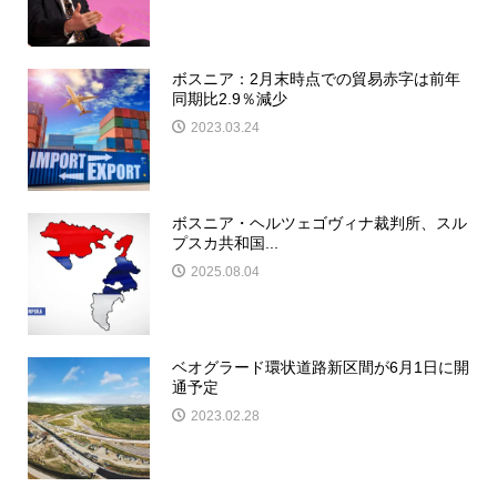
ボスニア：2月末時点での貿易赤字は前年
同期比2.9％減少
2023.03.24
ボスニア・ヘルツェゴヴィナ裁判所、スル
プスカ共和国...
2025.08.04
ベオグラード環状道路新区間が6月1日に開
通予定
2023.02.28