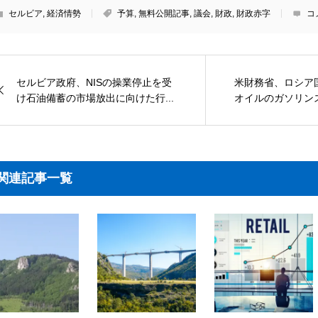
セルビア
,
経済情勢
予算
,
無料公開記事
,
議会
,
財政
,
財政赤字
コ
セルビア政府、NISの操業停止を受
米財務省、ロシア
け石油備蓄の市場放出に向けた行...
オイルのガソリンス
関連記事一覧