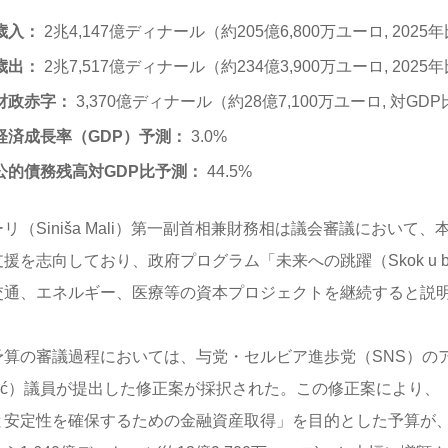
歳入：
2兆4,147億ディナール（約205億6,800万ユーロ, 2025年
歳出：
2兆7,517億ディナール（約234億3,900万ユーロ, 2025年
財政赤字：
3,370億ディナール（約28億7,100万ユーロ, 対GDP
経済成長率（GDP）予測：
3.0%
公的債務残高対GDP比予測：
44.5%
リ（Siniša Mali）第一副首相兼財務相は議会審議において
援を志向しており、政府プログラム「未来への跳躍（Skok u bu
交通、エネルギー、医療等の資本プロジェクトを継続すると説
算の審議過程においては、与党・セルビア進歩党（SNS）のアルシ
rsić）議員が提出した修正案が採択された。この修正案により
と安定性を確保するための金融資産取得」を目的とした予算が、