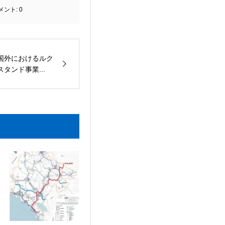
メント:
0
国外におけるルク
タンド事業...