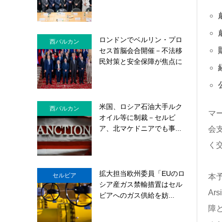
ロンドンでベルリン・プロ
西バルカン
セス首脳会合開催－不法移
民対策と安全保障が焦点に
米国、ロシア石油大手ルク
西バルカン
マー
オイル等に制裁－セルビ
ア、北マケドニアでも事...
会支
く
拡大担当欧州委員「EUのロ
セルビア
本予
シア産ガス禁輸措置はセル
A
ビアへのガス供給を妨...
障