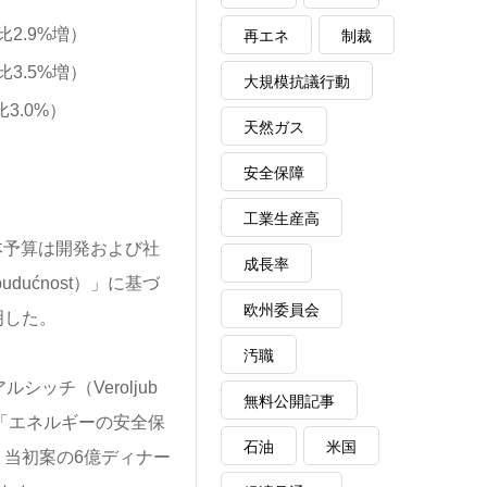
比2.9%増）
再エネ
制裁
比3.5%増）
大規模抗議行動
比3.0%）
天然ガス
安全保障
工業生産高
、本予算は開発および社
成長率
dućnost）」に基づ
欧州委員会
明した。
汚職
ッチ（Veroljub
無料公開記事
、「エネルギーの安全保
石油
米国
当初案の6億ディナー