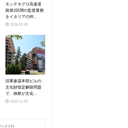
モンテネグロ高速道
路第2区間の監督業務
をイタリアのIR...
2026.02.05
旧軍参謀本部ビルの
文化財指定解除問題
で、検察が文化...
2025.12.05
ク ( 0 )