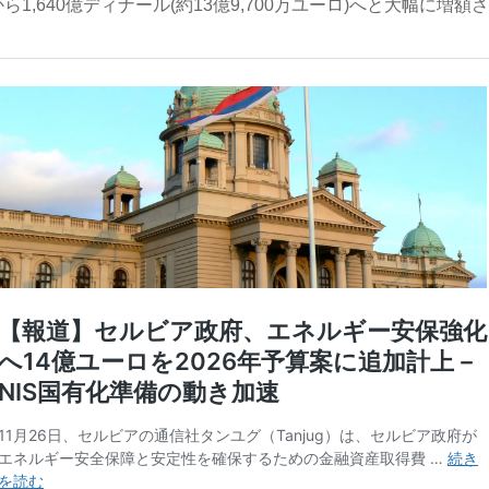
ら1,640億ディナール(約13億9,700万ユーロ)へと大幅に増額