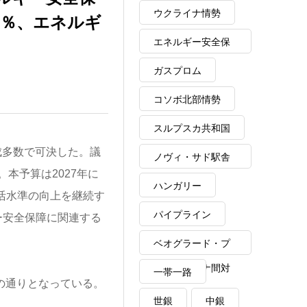
ウクライナ情勢
3％、エネルギ
エネルギー安全保
障
ガスプロム
コソボ北部情勢
スルプスカ共和国
成多数で可決した。議
ノヴィ・サド駅舎
。本予算は2027年に
崩落事故
ハンガリー
生活水準の向上を継続す
パイプライン
ー安全保障に関連する
ベオグラード・プ
リシュティナ間対
一帯一路
の通りとなっている。
話
世銀
中銀