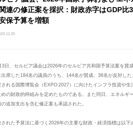
関連の修正案を採択：財政赤字はGDP比
安保予算を増額
025.12.05
2月3日、セルビア議会は2026年のセルビア共和国予算法案を賛
出席した184名の議員のうち、144名が賛成、38名が反対した
定される国際博覧会（EXPO 2027）に向けたインフラ投資や
ための財政的枠組みを定めたものである。また同日、エネルギ
額の追加支出を含む修正案も承認された。
決された予算法に基づく2026年の主要な財政・経済指標は以下