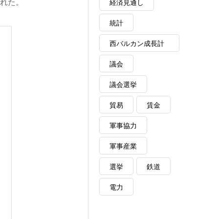
された。
経済見通し
統計
西バルカン成長計
画
議会
議会選挙
貿易
賃金
軍事協力
軍事産業
選挙
鉄道
電力