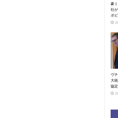
豪ミ
社が
ボビ
2
ヴチ
大統
協定
2