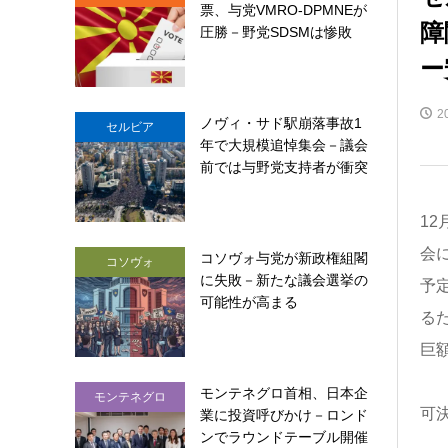
票、与党VMRO-DPMNEが
障
圧勝－野党SDSMは惨敗
ー
2
ノヴィ・サド駅崩落事故1
セルビア
年で大規模追悼集会－議会
前では与野党支持者が衝突
1
会に
コソヴォ与党が新政権組閣
コソヴォ
に失敗－新たな議会選挙の
予
可能性が高まる
る
巨
モンテネグロ首相、日本企
モンテネグロ
可
業に投資呼びかけ－ロンド
ンでラウンドテーブル開催