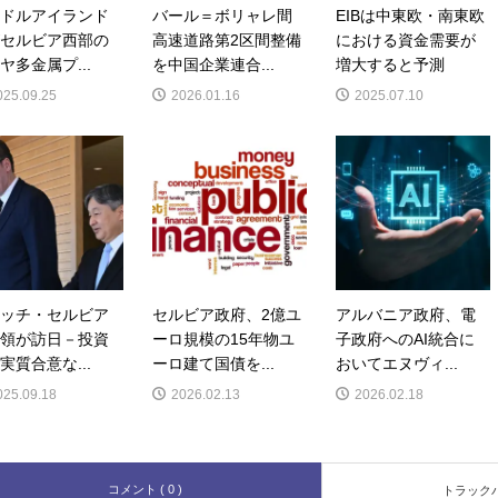
ドルアイランド
バール＝ボリャレ間
EIBは中東欧・南東欧
セルビア西部の
高速道路第2区間整備
における資金需要が
ヤ多金属プ...
を中国企業連合...
増大すると予測
025.09.25
2026.01.16
2025.07.10
ッチ・セルビア
セルビア政府、2億ユ
アルバニア政府、電
領が訪日－投資
ーロ規模の15年物ユ
子政府へのAI統合に
実質合意な...
ーロ建て国債を...
おいてエヌヴィ...
025.09.18
2026.02.13
2026.02.18
コメント ( 0 )
トラックバッ