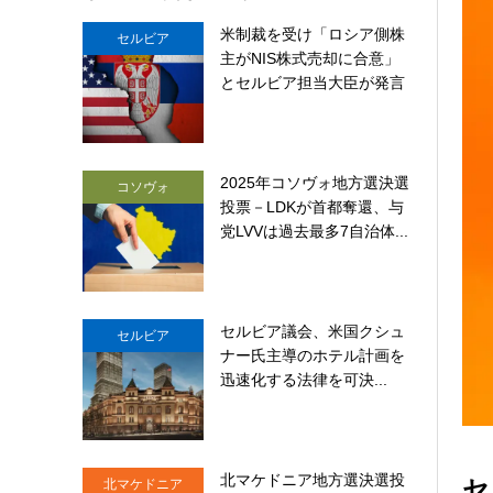
米制裁を受け「ロシア側株
セルビア
主がNIS株式売却に合意」
とセルビア担当大臣が発言
2025年コソヴォ地方選決選
コソヴォ
投票－LDKが首都奪還、与
党LVVは過去最多7自治体...
セルビア議会、米国クシュ
セルビア
ナー氏主導のホテル計画を
迅速化する法律を可決...
北マケドニア地方選決選投
セ
北マケドニア