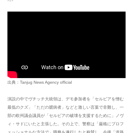
出典：Tanjug News Agency official
演説の中でヴチッチ大統領は、デモ参加者を「セルビアを憎む
最低のクズ」「ただの臆病者」などと激しい言葉で非難し、一
部の欧州議会議員が「セルビアの破壊を支援するために」ノヴ
ィ・サドにいたと主張した。その上で、警察は「厳格にプロフ
ェッショナルな方法で」職務を遂行したと称賛し、今後「道路