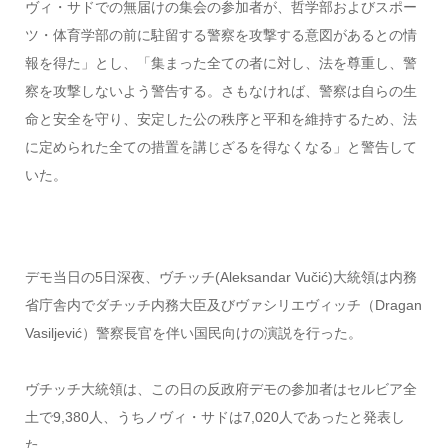
ヴィ・サドでの無届けの集会の参加者が、哲学部およびスポー
ツ・体育学部の前に駐留する警察を攻撃する意図があるとの情
報を得た」とし、「集まった全ての者に対し、法を尊重し、警
察を攻撃しないよう警告する。さもなければ、警察は自らの生
命と安全を守り、安定した公の秩序と平和を維持するため、法
に定められた全ての措置を講じざるを得なくなる」と警告して
いた。
デモ当日の5日深夜、ヴチッチ(Aleksandar Vučić)大統領は内務
省庁舎内でダチッチ内務大臣及びヴァシリエヴィッチ（Dragan
Vasiljević）警察長官を伴い国民向けの演説を行った。
ヴチッチ大統領は、この日の反政府デモの参加者はセルビア全
土で9,380人、うちノヴィ・サドは7,020人であったと発表し
た。