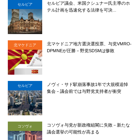
セルビア議会、米国クシュナー氏主導のホ
セルビア
テル計画を迅速化する法律を可決...
北マケドニア地方選決選投票、与党VMRO-
北マケドニア
DPMNEが圧勝－野党SDSMは惨敗
ノヴィ・サド駅崩落事故1年で大規模追悼
セルビア
集会－議会前では与野党支持者が衝突
コソヴォ与党が新政権組閣に失敗－新たな
コソヴォ
議会選挙の可能性が高まる