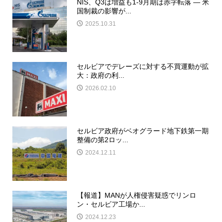
NIS、Q3は増益も1-9月期は赤字転落 ― 米
国制裁の影響が...
2025.10.31
セルビアでデレーズに対する不買運動が拡
大：政府の利...
2026.02.10
セルビア政府がベオグラード地下鉄第一期
整備の第2ロッ...
2024.12.11
【報道】MANが人権侵害疑惑でリンロ
ン・セルビア工場か...
2024.12.23