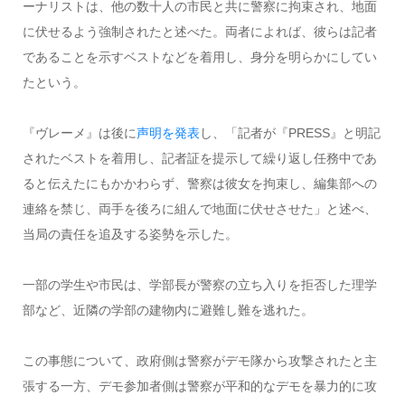
ーナリストは、他の数十人の市民と共に警察に拘束され、地面
に伏せるよう強制されたと述べた。両者によれば、彼らは記者
であることを示すベストなどを着用し、身分を明らかにしてい
たという。
『ヴレーメ』は後に
声明を発表
し、「記者が『PRESS』と明記
されたベストを着用し、記者証を提示して繰り返し任務中であ
ると伝えたにもかかわらず、警察は彼女を拘束し、編集部への
連絡を禁じ、両手を後ろに組んで地面に伏せさせた」と述べ、
当局の責任を追及する姿勢を示した。
一部の学生や市民は、学部長が警察の立ち入りを拒否した理学
部など、近隣の学部の建物内に避難し難を逃れた。
この事態について、政府側は警察がデモ隊から攻撃されたと主
張する一方、デモ参加者側は警察が平和的なデモを暴力的に攻