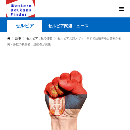
セルビア
セルビア関連ニュース
記事
セルビア
,
政治情勢
セルビア北部ノヴィ・サドで抗議デモと警察が衝
突－多数の負傷者・逮捕者が発生