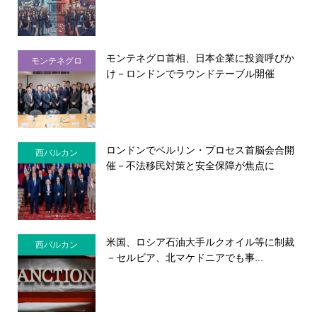
モンテネグロ首相、日本企業に投資呼びか
モンテネグロ
け－ロンドンでラウンドテーブル開催
ロンドンでベルリン・プロセス首脳会合開
西バルカン
催－不法移民対策と安全保障が焦点に
米国、ロシア石油大手ルクオイル等に制裁
西バルカン
－セルビア、北マケドニアでも事...