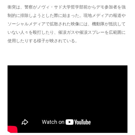
衝突は、警察がノヴィ・サド大学哲学部前からデモ参加者を強
制的に排除しようとした際に始まった。現地メディアの報道や
ソーシャルメディアで拡散された映像には、機動隊が抵抗して
いない人々を殴打したり、催涙ガスや催涙スプレーを広範囲に
使用したりする様子が映されている。