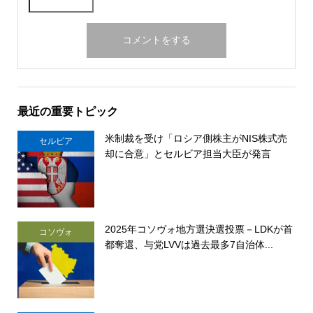
最近の重要トピック
米制裁を受け「ロシア側株主がNIS株式売
セルビア
却に合意」とセルビア担当大臣が発言
2025年コソヴォ地方選決選投票－LDKが首
コソヴォ
都奪還、与党LVVは過去最多7自治体...