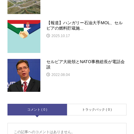
【報道】ハンガリー石油大手MOL、セル
ビアの燃料貯蔵施...
2025.10.17
セルビア大統領とNATO事務総長が電話会
談
2022.08.04
コメント ( 0 )
トラックバック ( 0 )
この記事へのコメントはありません。