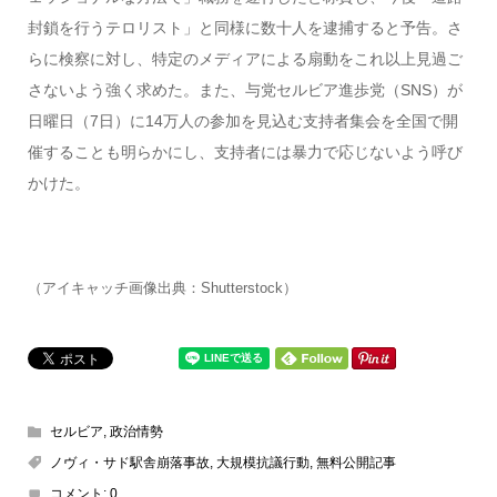
封鎖を行うテロリスト」と同様に数十人を逮捕すると予告。さ
らに検察に対し、特定のメディアによる扇動をこれ以上見過ご
さないよう強く求めた。また、与党セルビア進歩党（SNS）が
日曜日（7日）に14万人の参加を見込む支持者集会を全国で開
催することも明らかにし、支持者には暴力で応じないよう呼び
かけた。
（アイキャッチ画像出典：Shutterstock）
セルビア
,
政治情勢
ノヴィ・サド駅舎崩落事故
,
大規模抗議行動
,
無料公開記事
コメント:
0