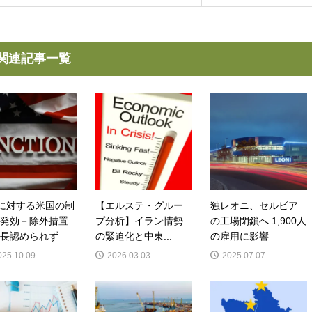
関連記事一覧
Sに対する米国の制
【エルステ・グルー
独レオニ、セルビア
発効－除外措置
プ分析】イラン情勢
の工場閉鎖へ 1,900人
長認められず
の緊迫化と中東...
の雇用に影響
025.10.09
2026.03.03
2025.07.07