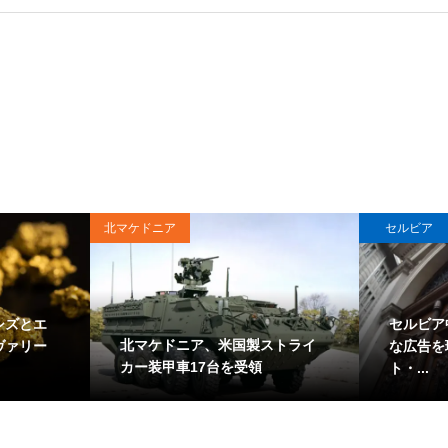
北マケドニア
セルビア
シズとエ
セルビア
北マケドニア、米国製ストライ
ヴァリー
な広告を
カー装甲車17台を受領
ト・...