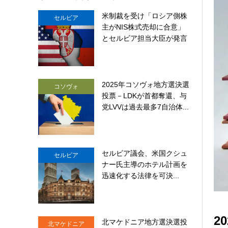
米制裁を受け「ロシア側株
セルビア
主がNIS株式売却に合意」
とセルビア担当大臣が発言
2025年コソヴォ地方選決選
コソヴォ
投票－LDKが首都奪還、与
党LVVは過去最多7自治体...
セルビア議会、米国クシュ
セルビア
ナー氏主導のホテル計画を
迅速化する法律を可決...
2
北マケドニア地方選決選投
北マケドニア