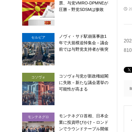
票、与党VMRO-DPMNEが
圧勝－野党SDSMは惨敗
2
ノヴィ・サド駅崩落事故1
セルビア
20
年で大規模追悼集会－議会
前では与野党支持者が衝突
81
コソヴォ与党が新政権組閣
コソヴォ
に失敗－新たな議会選挙の
可能性が高まる
モンテネグロ首相、日本企
モンテネグロ
業に投資呼びかけ－ロンド
ンでラウンドテーブル開催