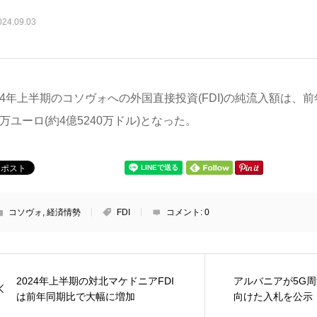
024.09.03
24年上半期のコソヴォへの外国直接投資(FDI)の純流入額は、前
0万ユーロ(約4億5240万ドル)となった。
コソヴォ
,
経済情勢
FDI
コメント:
0
2024年上半期の対北マケドニアFDI
アルバニアが5G
は前年同期比で大幅に増加
向けた入札を公示