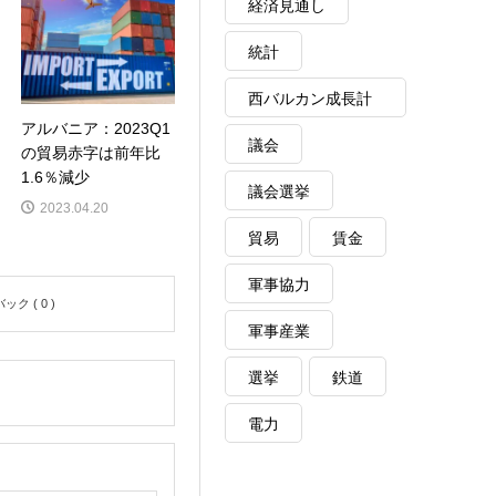
経済見通し
統計
西バルカン成長計
アルバニア：2023Q1
画
議会
の貿易赤字は前年比
1.6％減少
議会選挙
2023.04.20
貿易
賃金
軍事協力
ク ( 0 )
軍事産業
選挙
鉄道
電力