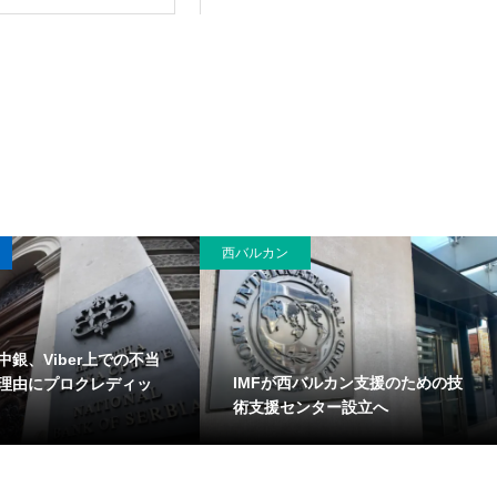
西バルカン
中銀、Viber上での不当
IMFが西バルカン支援のための技
理由にプロクレディッ
術支援センター設立へ