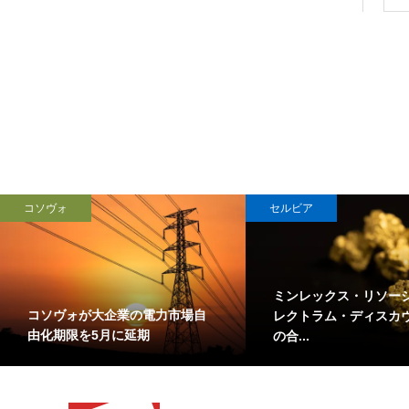
コソヴォ
セルビア
ミンレックス・リソー
コソヴォが大企業の電力市場自
レクトラム・ディスカ
由化期限を5月に延期
の合...