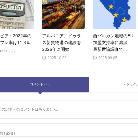
ビア：2022年の
アルバニア、ドゥラ
西バルカン地域のEU
フレ率は11.8％
ス新貨物港の建設を
加盟支持率に濃淡 ―
2026年に開始
最新世論調査で...
023.02.22
2025.10.29
2025.09.05
コメント ( 0 )
トラックバッ
この記事へのコメントはありません。
前 ( 必須 )