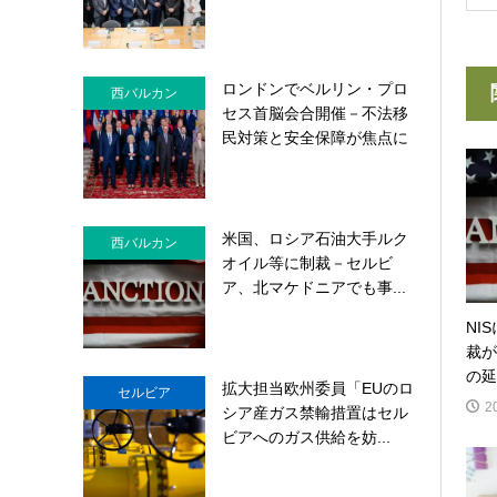
ロンドンでベルリン・プロ
西バルカン
セス首脳会合開催－不法移
民対策と安全保障が焦点に
米国、ロシア石油大手ルク
西バルカン
オイル等に制裁－セルビ
ア、北マケドニアでも事...
NI
裁が
の延
拡大担当欧州委員「EUのロ
セルビア
2
シア産ガス禁輸措置はセル
ビアへのガス供給を妨...