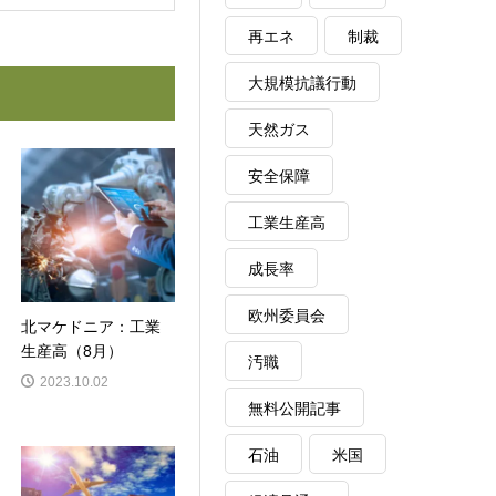
再エネ
制裁
大規模抗議行動
天然ガス
安全保障
工業生産高
成長率
欧州委員会
北マケドニア：工業
生産高（8月）
汚職
2023.10.02
無料公開記事
石油
米国