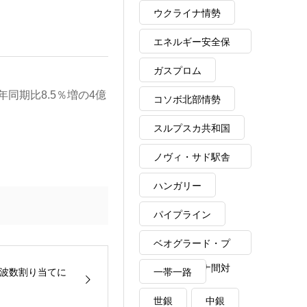
ウクライナ情勢
エネルギー安全保
障
ガスプロム
年同期比8.5％増の4億
コソボ北部情勢
スルプスカ共和国
ノヴィ・サド駅舎
崩落事故
ハンガリー
パイプライン
ベオグラード・プ
リシュティナ間対
一帯一路
周波数割り当てに
話
世銀
中銀