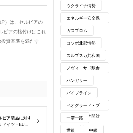
ウクライナ情勢
エネルギー安全保
&P）は、セルビアの
障
ガスプロム
セルビアの格付けはこれ
の投資基準を満たす
コソボ北部情勢
スルプスカ共和国
ノヴィ・サド駅舎
崩落事故
ハンガリー
パイプライン
ベオグラード・プ
リシュティナ間対
一帯一路
ルビア製品に対す
イツ・EU...
話
世銀
中銀