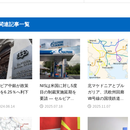
関連記事一覧
ビア中銀が政策
NISは米国に対し5度
北マケドニアとブル
を6.25％へ利下
目の制裁実施延期を
ガリア、汎欧州回廊
要請 ― セルビア...
Ⅷ号線の国境鉄道...
024.06.14
2025.07.18
2025.11.07