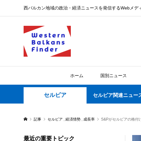
西バルカン地域の政治・経済ニュースを発信するWebメデ
ホーム
国別ニュース
セルビア
セルビア関連ニュー
記事
セルビア
,
経済情勢
,
成長率
S&Pがセルビアの格付
最近の重要トピック