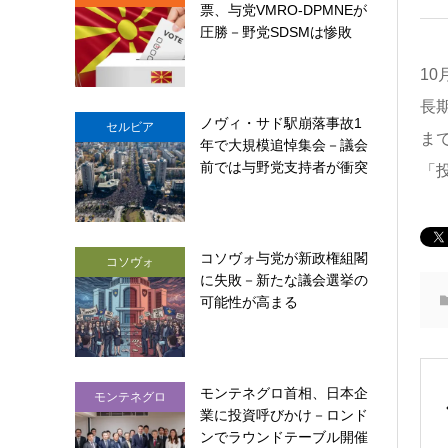
票、与党VMRO-DPMNEが
圧勝－野党SDSMは惨敗
1
長
ノヴィ・サド駅崩落事故1
セルビア
ま
年で大規模追悼集会－議会
前では与野党支持者が衝突
「
コソヴォ与党が新政権組閣
コソヴォ
に失敗－新たな議会選挙の
可能性が高まる
モンテネグロ首相、日本企
モンテネグロ
業に投資呼びかけ－ロンド
ンでラウンドテーブル開催