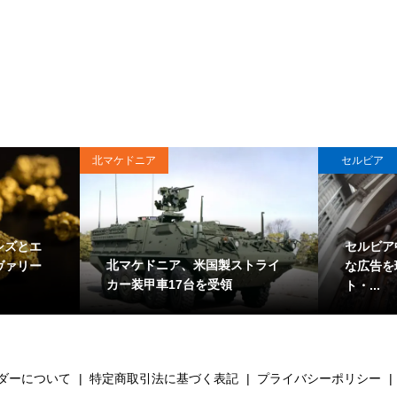
北マケドニア
セルビア
シズとエ
セルビア
北マケドニア、米国製ストライ
ヴァリー
な広告を
カー装甲車17台を受領
ト・...
ダーについて
特定商取引法に基づく表記
プライバシーポリシー