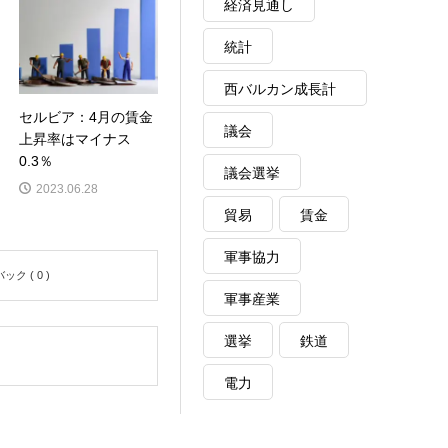
経済見通し
統計
西バルカン成長計
セルビア：4月の賃金
画
議会
上昇率はマイナス
0.3％
議会選挙
2023.06.28
貿易
賃金
軍事協力
ク ( 0 )
軍事産業
選挙
鉄道
電力