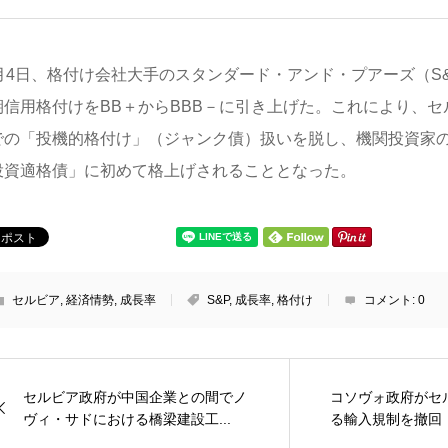
0月4日、格付け会社大手のスタンダード・アンド・プアーズ（S
期信用格付けをBB＋からBBB－に引き上げた。これにより、
での「投機的格付け」（ジャンク債）扱いを脱し、機関投資家
投資適格債」に初めて格上げされることとなった。
セルビア
,
経済情勢
,
成長率
S&P
,
成長率
,
格付け
コメント:
0
セルビア政府が中国企業との間でノ
コソヴォ政府がセ
ヴィ・サドにおける橋梁建設工...
る輸入規制を撤回：ド