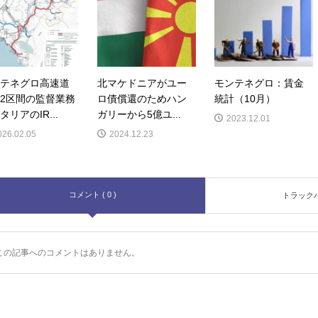
テネグロ高速道
北マケドニアがユー
モンテネグロ：賃金
2区間の監督業務
ロ債償還のためハン
統計（10月）
タリアのIR...
ガリーから5億ユ...
2023.12.01
026.02.05
2024.12.23
コメント ( 0 )
トラックバッ
この記事へのコメントはありません。