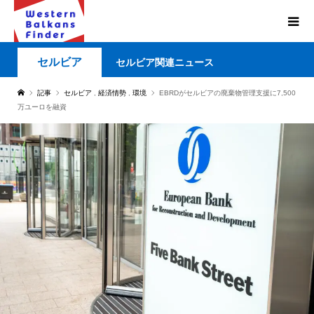
セルビア
セルビア関連ニュース
記事
セルビア
,
経済情勢
,
環境
EBRDがセルビアの廃棄物管理支援に7,500
万ユーロを融資