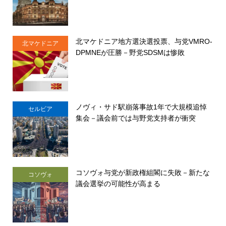
北マケドニア地方選決選投票、与党VMRO-
北マケドニア
DPMNEが圧勝－野党SDSMは惨敗
ノヴィ・サド駅崩落事故1年で大規模追悼
セルビア
集会－議会前では与野党支持者が衝突
コソヴォ与党が新政権組閣に失敗－新たな
コソヴォ
議会選挙の可能性が高まる