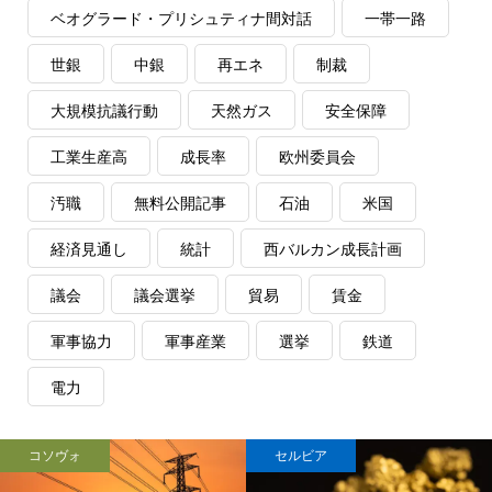
ベオグラード・プリシュティナ間対話
一帯一路
世銀
中銀
再エネ
制裁
大規模抗議行動
天然ガス
安全保障
工業生産高
成長率
欧州委員会
汚職
無料公開記事
石油
米国
経済見通し
統計
西バルカン成長計画
議会
議会選挙
貿易
賃金
軍事協力
軍事産業
選挙
鉄道
電力
コソヴォ
セルビア