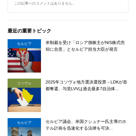
この記事へのコメントはありません。
最近の重要トピック
米制裁を受け「ロシア側株主がNIS株式売
セルビア
却に合意」とセルビア担当大臣が発言
2025年コソヴォ地方選決選投票－LDKが首
コソヴォ
都奪還、与党LVVは過去最多7自治体...
セルビア議会、米国クシュナー氏主導のホ
セルビア
テル計画を迅速化する法律を可決...