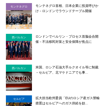
モンテネグロ首相、日本企業に投資呼びか
モンテネグロ
け－ロンドンでラウンドテーブル開催
ロンドンでベルリン・プロセス首脳会合開
西バルカン
催－不法移民対策と安全保障が焦点に
米国、ロシア石油大手ルクオイル等に制裁
西バルカン
－セルビア、北マケドニアでも事...
拡大担当欧州委員「EUのロシア産ガス禁輸
セルビア
措置はセルビアへのガス供給を妨...