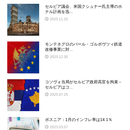
セルビア議会、米国クシュナー氏主導のホ
テル計画を迅...
2025.11.10
モンテネグロのバール・ゴルボヴツィ鉄道
改修事業に対...
2025.12.30
コソヴォ当局がセルビア政府高官を拘束－
セルビアはコ...
2025.07.25
ボスニア：1月のインフレ率は14.1％
2023.03.07