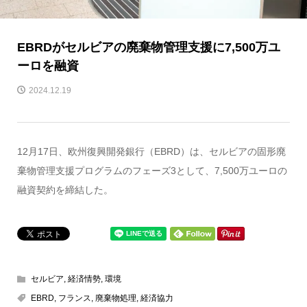
EBRDがセルビアの廃棄物管理支援に7,500万ユ
ーロを融資
2024.12.19
12月17日、欧州復興開発銀行（EBRD）は、セルビアの固形廃
棄物管理支援プログラムのフェーズ3として、7,500万ユーロの
融資契約を締結した。
セルビア
,
経済情勢
,
環境
EBRD
,
フランス
,
廃棄物処理
,
経済協力