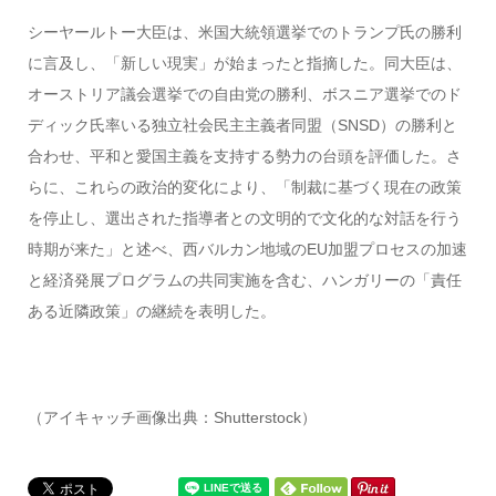
シーヤールトー大臣は、米国大統領選挙でのトランプ氏の勝利
に言及し、「新しい現実」が始まったと指摘した。同大臣は、
オーストリア議会選挙での自由党の勝利、ボスニア選挙でのド
ディック氏率いる独立社会民主主義者同盟（SNSD）の勝利と
合わせ、平和と愛国主義を支持する勢力の台頭を評価した。さ
らに、これらの政治的変化により、「制裁に基づく現在の政策
を停止し、選出された指導者との文明的で文化的な対話を行う
時期が来た」と述べ、西バルカン地域のEU加盟プロセスの加速
と経済発展プログラムの共同実施を含む、ハンガリーの「責任
ある近隣政策」の継続を表明した。
（アイキャッチ画像出典：Shutterstock）