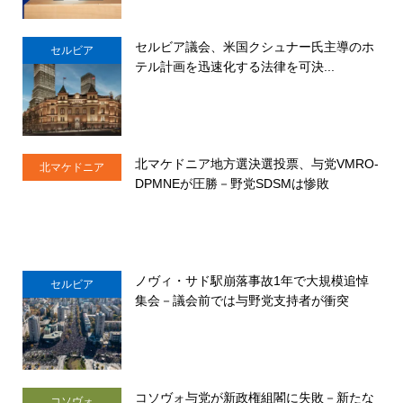
セルビア議会、米国クシュナー氏主導のホ
セルビア
テル計画を迅速化する法律を可決...
北マケドニア地方選決選投票、与党VMRO-
北マケドニア
DPMNEが圧勝－野党SDSMは惨敗
ノヴィ・サド駅崩落事故1年で大規模追悼
セルビア
集会－議会前では与野党支持者が衝突
コソヴォ与党が新政権組閣に失敗－新たな
コソヴォ