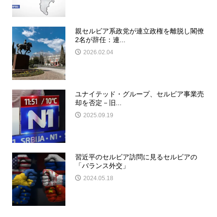
親セルビア系政党が連立政権を離脱し閣僚
2名が辞任：連...
2026.02.04
ユナイテッド・グループ、セルビア事業売
却を否定－旧...
2025.09.19
習近平のセルビア訪問に見るセルビアの
「バランス外交」
2024.05.18