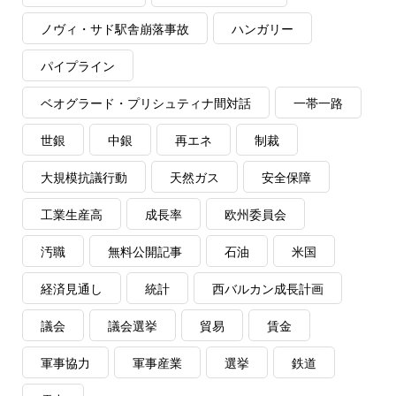
ノヴィ・サド駅舎崩落事故
ハンガリー
パイプライン
ベオグラード・プリシュティナ間対話
一帯一路
世銀
中銀
再エネ
制裁
大規模抗議行動
天然ガス
安全保障
工業生産高
成長率
欧州委員会
汚職
無料公開記事
石油
米国
経済見通し
統計
西バルカン成長計画
議会
議会選挙
貿易
賃金
軍事協力
軍事産業
選挙
鉄道