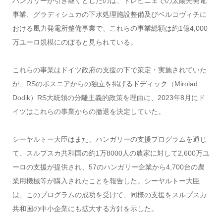
ハンガリーが引き継ぐとしたのは、トレビニェでの太陽光発電
事業、グラディシュカの下水処理施設整備及びベルコヴィチに
おける風力発電所整備事業で、これらの事業総額は約1億4,000
万ユーロ規模にのぼると見られている。
これらの事業はドイツ政府の支援の下で策定・実施されていた
が、RSのボスニアからの独立を掲げるドディック（Mirolad
Dodik）RS大統領の分離主義的政策を理由に、2023年8月にド
イツはこれらの事業からの撤退を決定していた。
シーヤルトー大臣はまた、ハンガリーの支援プログラムを通じ
て、スルプスカ共和国の約1万8000人の農家に対して2,600万ユ
ーロの支援が提供され、57のハンガリー企業から4,700台の農
業用機械等が購入されたことを報告した。シーヤルトー大臣
は、このプログラムの成功を受けて、同様の支援をスルプスカ
共和国の中小企業にも拡大する方針を示した。