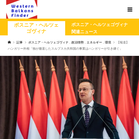
ボスニア・ヘルツェゴヴィナ
ボスニア・ヘルツェ
ゴヴィナ
関連ニュース
記事
ボスニア・ヘルツェゴヴィナ
,
政治情勢
,
エネルギー
,
環境
【報道】
ハンガリー外相「独が撤退したスルプスカ共和国の事業はハンガリーが引き継ぐ」