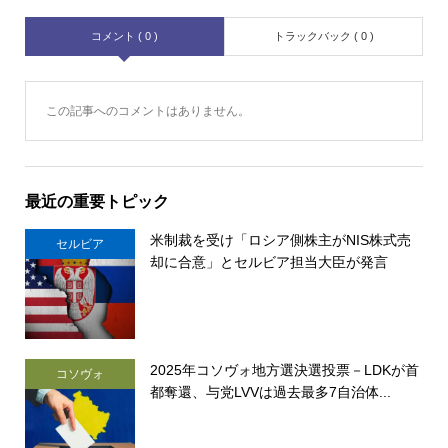
コメント ( 0 )
トラックバック ( 0 )
この記事へのコメントはありません。
最近の重要トピック
米制裁を受け「ロシア側株主がNIS株式売
セルビア
却に合意」とセルビア担当大臣が発言
2025年コソヴォ地方選決選投票－LDKが首
コソヴォ
都奪還、与党LVVは過去最多7自治体...