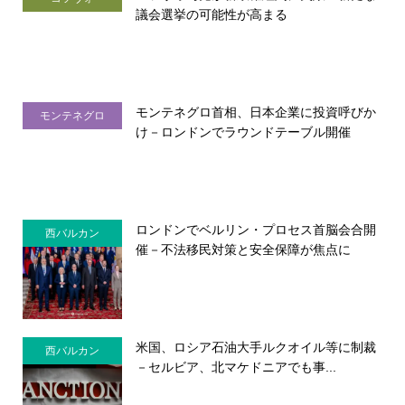
議会選挙の可能性が高まる
モンテネグロ首相、日本企業に投資呼びか
モンテネグロ
け－ロンドンでラウンドテーブル開催
ロンドンでベルリン・プロセス首脳会合開
西バルカン
催－不法移民対策と安全保障が焦点に
米国、ロシア石油大手ルクオイル等に制裁
西バルカン
－セルビア、北マケドニアでも事...