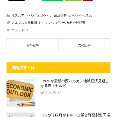
ボスニア・ヘルツェゴヴィナ
,
政治情勢
,
エネルギー
,
環境
スルプスカ共和国
,
ドイツ
,
ハンガリー
,
無料公開記事
コメント:
0
関連記事一覧
EBRDが最新の西バルカン地域経済見通し
を発表：セルビ...
2026.02.27
コソヴォ政府がトルコ企業と弾薬製造工場