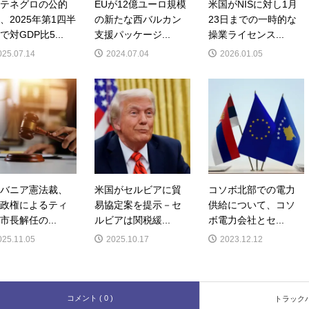
テネグロの公的
EUが12億ユーロ規模
米国がNISに対し1月
、2025年第1四半
の新たな西バルカン
23日までの一時的な
で対GDP比5...
支援パッケージ...
操業ライセンス...
025.07.14
2024.07.04
2026.01.05
バニア憲法裁、
米国がセルビアに貿
コソボ北部での電力
政権によるティ
易協定案を提示－セ
供給について、コソ
市長解任の...
ルビアは関税緩...
ボ電力会社とセ...
025.11.05
2025.10.17
2023.12.12
コメント ( 0 )
トラックバッ