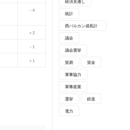
経済見通し
－4
統計
西バルカン成長計
＋2
画
議会
－1
議会選挙
＋1
貿易
賃金
軍事協力
軍事産業
選挙
鉄道
電力