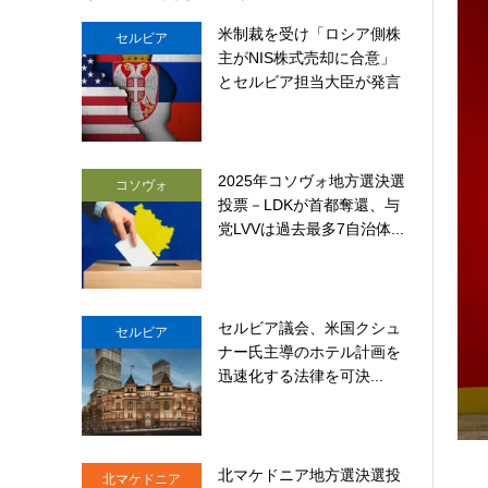
米制裁を受け「ロシア側株
セルビア
主がNIS株式売却に合意」
とセルビア担当大臣が発言
2025年コソヴォ地方選決選
コソヴォ
投票－LDKが首都奪還、与
党LVVは過去最多7自治体...
セルビア議会、米国クシュ
セルビア
ナー氏主導のホテル計画を
迅速化する法律を可決...
北マケドニア地方選決選投
北マケドニア