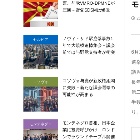
モ
票、与党VMRO-DPMNEが
圧勝－野党SDSMは惨敗
2
ノヴィ・サド駅崩落事故1
セルビア
年で大規模追悼集会－議会
6
前では与野党支持者が衝突
選
議
コソヴォ与党が新政権組閣
長
コソヴォ
に失敗－新たな議会選挙の
第
可能性が高まる
半
り
モンテネグロ首相、日本企
モンテネグロ
業に投資呼びかけ－ロンド
ンでラウンドテーブル開催