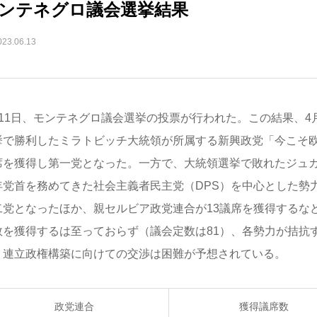
ンテネグロ議会選挙結果
023.06.13
月11日、モンテネグロ議会選挙の投票が行われた。この結果、4
挙で勝利したミラトビッチ大統領が所属する新興政党「今こそ欧州
席を獲得し第一党となった。一方で、大統領選挙で敗れたジュ
年党首を務めてきた社会主義者民主党（DPS）を中心とした勢力
二党となったほか、親セルビア政党連合が13議席を獲得するな
数を獲得するは至っておらず（議会定数は81）、各勢力が拮抗
、連立政権構築に向けての交渉は困難が予想されている。
政党連合
獲得議席数