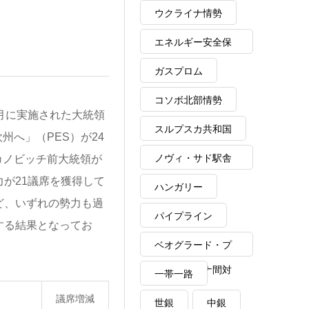
ウクライナ情勢
エネルギー安全保
障
ガスプロム
コソボ北部情勢
月に実施された大統領
スルプスカ共和国
へ」（PES）が24
ノヴィ・サド駅舎
カノビッチ前大統領が
が21議席を獲得して
崩落事故
ハンガリー
ど、いずれの勢力も過
パイプライン
する結果となってお
ベオグラード・プ
リシュティナ間対
一帯一路
話
議席増減
世銀
中銀