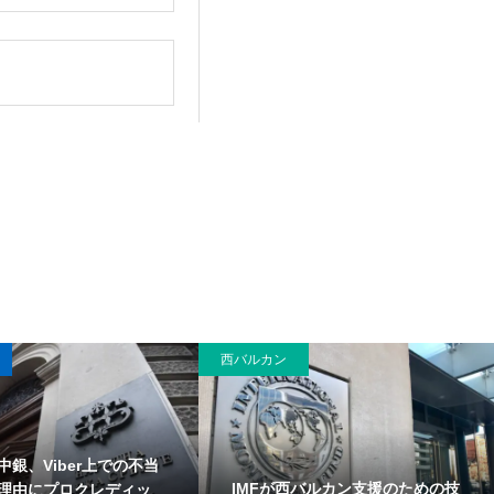
西バルカン
中銀、Viber上での不当
IMFが西バルカン支援のための技
理由にプロクレディッ