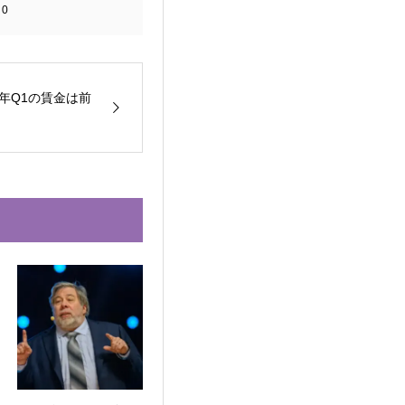
:
0
3年Q1の賃金は前