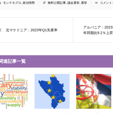
モンテネグロ
,
政治情勢
無料公開記事
,
議会選挙
,
選挙
コメント
アルバニア：202
北マケドニア：2023年Q1失業率
年同期比9.2％上昇
関連記事一覧