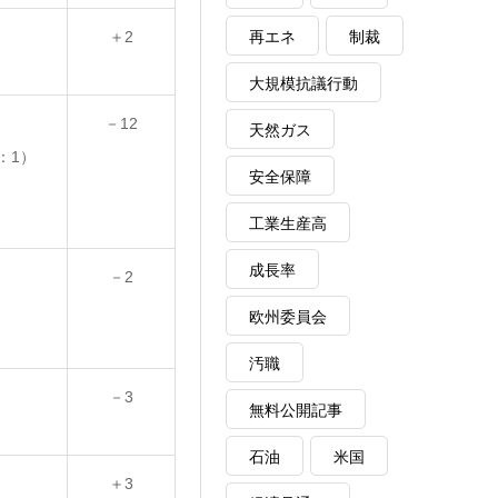
再エネ
制裁
＋2
）
大規模抗議行動
－12
天然ガス
h：1）
安全保障
工業生産高
成長率
－2
欧州委員会
汚職
－3
無料公開記事
石油
米国
＋3