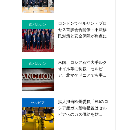
ロンドンでベルリン・プロ
西バルカン
セス首脳会合開催－不法移
民対策と安全保障が焦点に
米国、ロシア石油大手ルク
西バルカン
オイル等に制裁－セルビ
ア、北マケドニアでも事...
拡大担当欧州委員「EUのロ
セルビア
シア産ガス禁輸措置はセル
ビアへのガス供給を妨...