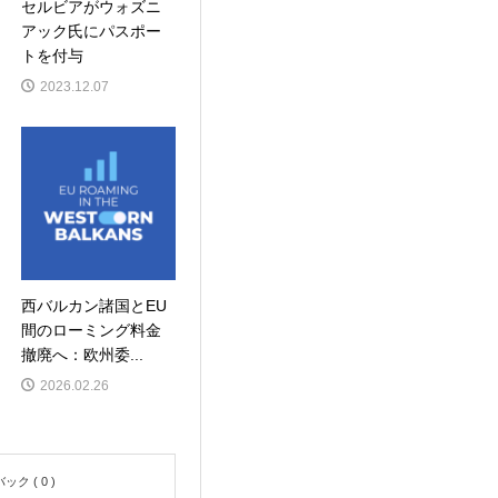
セルビアがウォズニ
アック氏にパスポー
トを付与
2023.12.07
西バルカン諸国とEU
間のローミング料金
撤廃へ：欧州委...
2026.02.26
ク ( 0 )