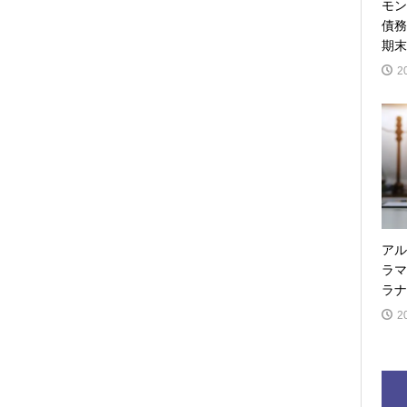
モン
債務
期末
2
アル
ラマ
ラナ
2