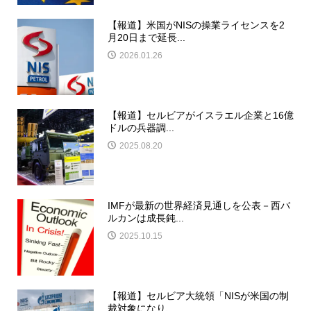
【報道】米国がNISの操業ライセンスを2
月20日まで延長...
2026.01.26
【報道】セルビアがイスラエル企業と16億
ドルの兵器調...
2025.08.20
IMFが最新の世界経済見通しを公表－西バ
ルカンは成長鈍...
2025.10.15
【報道】セルビア大統領「NISが米国の制
裁対象になり、...