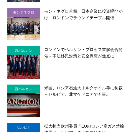
モンテネグロ首相、日本企業に投資呼びか
モンテネグロ
け－ロンドンでラウンドテーブル開催
ロンドンでベルリン・プロセス首脳会合開
西バルカン
催－不法移民対策と安全保障が焦点に
米国、ロシア石油大手ルクオイル等に制裁
西バルカン
－セルビア、北マケドニアでも事...
拡大担当欧州委員「EUのロシア産ガス禁輸
セルビア