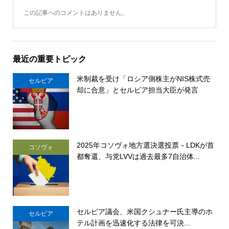
この記事へのコメントはありません。
最近の重要トピック
米制裁を受け「ロシア側株主がNIS株式売
セルビア
却に合意」とセルビア担当大臣が発言
2025年コソヴォ地方選決選投票－LDKが首
コソヴォ
都奪還、与党LVVは過去最多7自治体...
セルビア議会、米国クシュナー氏主導のホ
セルビア
テル計画を迅速化する法律を可決...