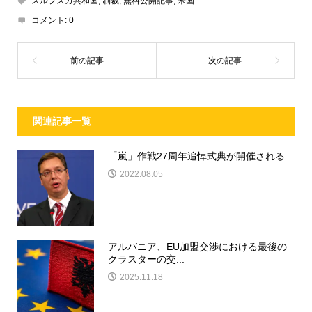
スルプスカ共和国
,
制裁
,
無料公開記事
,
米国
コメント:
0
関連記事一覧
「嵐」作戦27周年追悼式典が開催される
2022.08.05
アルバニア、EU加盟交渉における最後の
クラスターの交...
2025.11.18