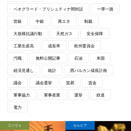
ベオグラード・プリシュティナ間対話
一帯一路
世銀
中銀
再エネ
制裁
大規模抗議行動
天然ガス
安全保障
工業生産高
成長率
欧州委員会
汚職
無料公開記事
石油
米国
経済見通し
統計
西バルカン成長計画
議会
議会選挙
貿易
賃金
軍事協力
軍事産業
選挙
鉄道
電力
コソヴォ
セルビア