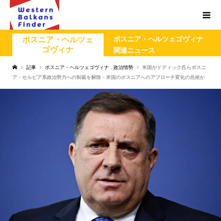
ボスニア・ヘルツェゴヴィナ
ボスニア・ヘルツェ
ゴヴィナ
関連ニュース
記事
ボスニア・ヘルツェゴヴィナ
,
政治情勢
米国がドディック氏らボスニ
ア・セルビア系政治勢力への制裁を解除－米国のボスニアへのアプローチ変化の兆候か