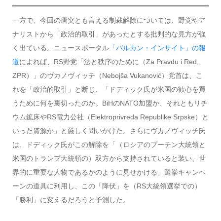
一方で、今回の唐突とも言える制裁解除については、野党やア
ナリストから「政治的取引」があったとする批判的な見方が強
く出ている。ニュースポータル
「バルカン・インサイト」の報
道
によれば、RS野党「法と秩序のために（Za Pravdu i Red,
ZPR）」のヴカノヴィッチ（Nebojša Vukanović）党首は、こ
れを「政治的取引」と断じ、「ドディック氏が米国の歓心を買
うために何を裏切ったのか。BiHのNATO加盟か、それともリチ
ウム鉱床やRS電力公社（Elektroprivreda Republike Srpske）と
いった資源か」と厳しく問いかけた。さらにヴカノヴィッチ氏
は、ドディック氏がこの解除を「（ロシアのプーチン大統領と
米国のトランプ大統領の）双方から支持されていると装い、世
界的に重要な人物であるかのように見せかける」選挙キャンペ
ーンの道具に利用し、この「降伏」を（RS大統領選挙での）
「勝利」に変えるだろうと予測した。