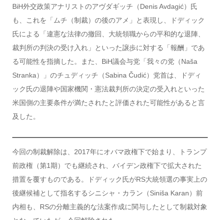
BiH外交政策アナリストのアヴダギッチ（Denis Avdagić）氏
も、これを「ムチ（制裁）の後のアメ」と表現し、ドディック
氏による「違憲な法律の撤回、大統領職からの平和的な退陣、
裁判所の判決の受け入れ」といった譲歩に対する「報酬」であ
る可能性を指摘した。また、BiH議会与党「我々の党（Naša
Stranka）」のチュディッチ（Sabina Čudić）党首は、ドディ
ック氏の退陣や国家機関・憲法裁判所の決定の受入れといった
米国側の主要条件が満たされたと評価された可能性があると言
及した。
今回の制裁解除は、2017年にオバマ政権下で始まり、トランプ
前政権（第1期）でも継続され、バイデン政権下で拡大された
措置を覆すものである。ドディック氏がRS大統領選の事実上の
後継候補として指名するシニシャ・カラン（Siniša Karan）前
内相も、RSの分離主義的な法案作成に関与したとして制裁対象