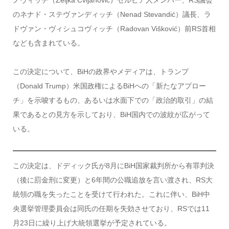
のネナド・ステヴァンディッチ（Nenad Stevandić）議長、ラ
ドヴァン・ヴィシュコヴィッチ（Radovan Višković）前RS首相
なども含まれている。
この決定について、BiHの政界やメディアは、トランプ
（Donald Trump）米国政権によるBiHへの「新たなアプロー
チ」を示唆するもの、あるいは水面下での「政治的取引」の結
果であるとの見方を示しており、BiH国内での波紋が広がって
いる。
この決定は、ドディック氏が8月にBiH国家裁判所から有罪判決
（後に罰金刑に変更）と6年間の公職追放を言い渡され、RS大
統領の職を失ったことを受けて行われた。これに伴い、BiH中
央選挙管理委員会は同氏の任期を失効させており、RSでは11
月23日に繰り上げ大統領選挙が予定されている。