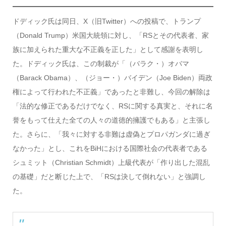
ドディック氏は同日、X（旧Twitter）への投稿で、トランプ
（Donald Trump）米国大統領に対し、「RSとその代表者、家
族に加えられた重大な不正義を正した」として感謝を表明し
た。ドディック氏は、この制裁が「（バラク・）オバマ
（Barack Obama）、（ジョー・）バイデン（Joe Biden）両政
権によって行われた不正義」であったと非難し、今回の解除は
「法的な修正であるだけでなく、RSに関する真実と、それに名
誉をもって仕えた全ての人々の道徳的擁護でもある」と主張し
た。さらに、「我々に対する非難は虚偽とプロパガンダに過ぎ
なかった」とし、これをBiHにおける国際社会の代表者である
シュミット（Christian Schmidt）上級代表が「作り出した混乱
の基礎」だと断じた上で、「RSは決して倒れない」と強調し
た。