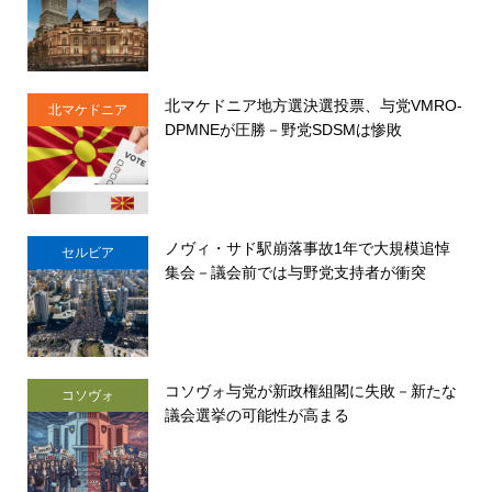
北マケドニア地方選決選投票、与党VMRO-
北マケドニア
DPMNEが圧勝－野党SDSMは惨敗
ノヴィ・サド駅崩落事故1年で大規模追悼
セルビア
集会－議会前では与野党支持者が衝突
コソヴォ与党が新政権組閣に失敗－新たな
コソヴォ
議会選挙の可能性が高まる