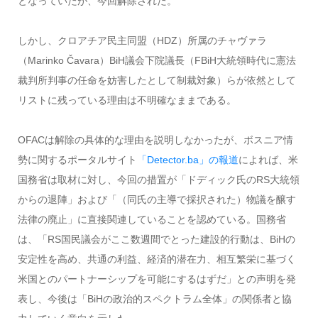
となっていたが、今回解除された。
しかし、クロアチア民主同盟（HDZ）所属のチャヴァラ
（Marinko Čavara）BiH議会下院議長（FBiH大統領時代に憲法
裁判所判事の任命を妨害したとして制裁対象）らが依然として
リストに残っている理由は不明確なままである。
OFACは解除の具体的な理由を説明しなかったが、ボスニア情
勢に関するポータルサイト
「Detector.ba」の報道
によれば、米
国務省は取材に対し、今回の措置が「ドディック氏のRS大統領
からの退陣」および「（同氏の主導で採択された）物議を醸す
法律の廃止」に直接関連していることを認めている。国務省
は、「RS国民議会がここ数週間でとった建設的行動は、BiHの
安定性を高め、共通の利益、経済的潜在力、相互繁栄に基づく
米国とのパートナーシップを可能にするはずだ」との声明を発
表し、今後は「BiHの政治的スペクトラム全体」の関係者と協