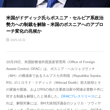
米国がドディック氏らボスニア・セルビア系政治
勢力への制裁を解除－米国のボスニアへのアプロ
ーチ変化の兆候か
2025.10.31
10月29日、米国財務省外国資産管理局（Office of Foreign
Assets Control, OFAC）は、ボスニア・ヘルツェゴヴィナ
（BiH）の構成体であるスルプスカ共和国（Republika Srpska,
RS）のミロラド・ドディック（Milorad Dodik）前大統領とそ
の家族や親族、およびRSの他の主要政治家や関連企業数十件に
対する制裁を解除したと発表した。
OFACプレスリリース
によ
れば、解除対象には、BiH大統領評議会のジェリカ・ツヴィヤ
ノヴィッチ（Željka Cvijanović）セルビア人メンバー、RS議会