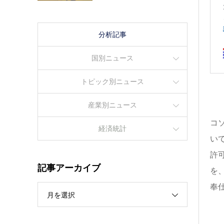
分析記事
国別ニュース
トピック別ニュース
産業別ニュース
コソ
経済統計
い
許
記事アーカイブ
を
奉
月を選択