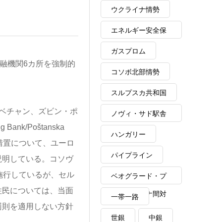
ウクライナ情勢
エネルギー安全保
障
ガスプロム
融機関6カ所を強制的
コソボ北部情勢
スルプスカ共和国
ベチャン、ズビン・ポ
ノヴィ・サド駅舎
k/Poštanska
崩落事故
ハンガリー
鎖措置について、ユーロ
パイプライン
説明している。コソヴ
施行しているが、セル
ベオグラード・プ
住民については、当面
リシュティナ間対
一帯一路
罰則を適用しない方針
話
世銀
中銀