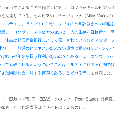
ソヴォ当局によるこの閉鎖措置に対し、コソヴォのセルビア人
く反発している。セルビアのブチェヴィッチ（Miloš Vučevi
・クルティは、彼のパトロンがコソヴォの欧州評議会への加盟
絶望し、コソヴォ・メトヒヤのセルビア人の生存を直接脅かす
。一体誰が郵便貯金銀行によって悩まされているのか？なぜコ
州で唯一、普通のビジネスが出来ない環境に置かれているのか
には給与や年金を貰う権利があるのか？あるいは、コソヴォの
をしても許されるというのか？これはクルティに対する質問で
てきた国際社会に対する質問である」と述べる声明
を発表した
で、EU対外行動庁（EEAS）のスタノ（Petar Stano）報道
を発表した（強調表示は当サイトによるもの）。