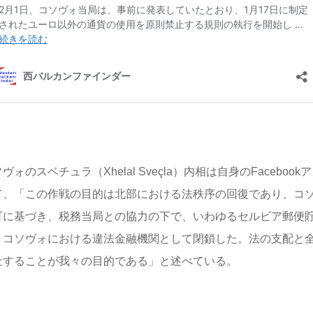
ヴォのスベチュラ（Xhelal Sveçla）内相は自身のFacebo
て、「この作戦の目的は北部における法秩序の回復であり、コ
可に基づき、税務当局との協力の下で、いわゆるセルビア郵便貯
、コソヴォにおける違法金融機関として閉鎖した。法の支配と
仕することが我々の目的である」と述べている。