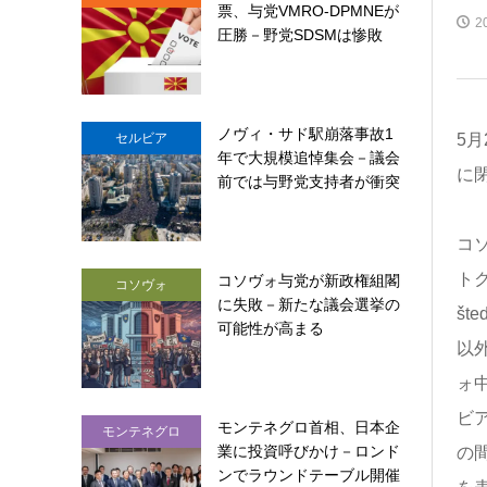
票、与党VMRO-DPMNEが
2
圧勝－野党SDSMは惨敗
ノヴィ・サド駅崩落事故1
セルビア
5
年で大規模追悼集会－議会
に
前では与野党支持者が衝突
コ
トク
コソヴォ与党が新政権組閣
コソヴォ
に失敗－新たな議会選挙の
št
可能性が高まる
以
ォ
ビ
モンテネグロ首相、日本企
モンテネグロ
業に投資呼びかけ－ロンド
の
ンでラウンドテーブル開催