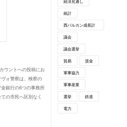
経済見通し
統計
西バルカン成長計
画
議会
議会選挙
貿易
賃金
okアカウントへの投稿にお
軍事協力
ソヴォ警察は、検察の
軍事産業
金銀行の6つの事務所
選挙
鉄道
全ての市民へ区別なく
電力