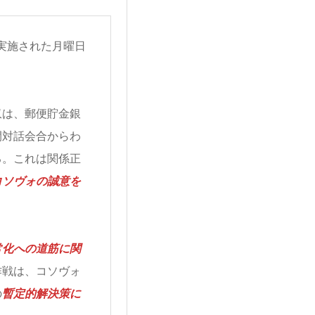
実施された月曜日
収は、郵便貯金銀
間対話会合からわ
る。これは関係正
コソヴォの誠意を
常化への道筋に関
作戦は、コソヴォ
の
暫定的解決策に