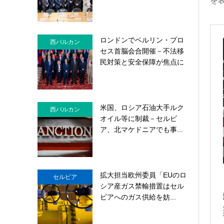
を
ロンドンでベルリン・プロ
西バルカン
セス首脳会合開催－不法移
民対策と安全保障が焦点に
米国、ロシア石油大手ルク
西バルカン
オイル等に制裁－セルビ
ア、北マケドニアでも事...
拡大担当欧州委員「EUのロ
セルビア
シア産ガス禁輸措置はセル
ビアへのガス供給を妨...