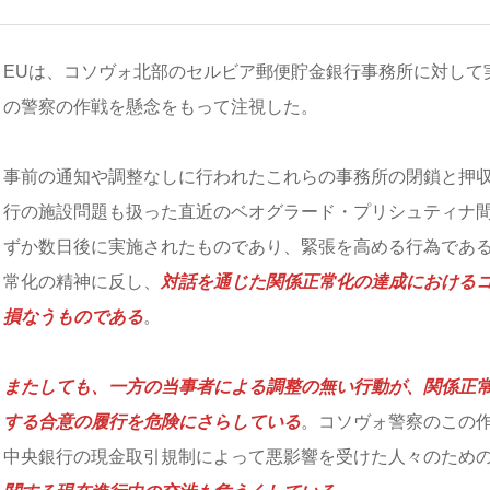
EUは、コソヴォ北部のセルビア郵便貯金銀行事務所に対して
の警察の作戦を懸念をもって注視した。
事前の通知や調整なしに行われたこれらの事務所の閉鎖と押
行の施設問題も扱った直近のベオグラード・プリシュティナ
ずか数日後に実施されたものであり、緊張を高める行為であ
常化の精神に反し、
対話を通じた関係正常化の達成における
損なうものである
。
またしても、一方の当事者による調整の無い行動が、関係正
する合意の履行を危険にさらしている
。コソヴォ警察のこの
中央銀行の現金取引規制によって悪影響を受けた人々のため