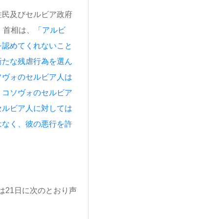
住民及びセルビア政府
ć）首相は、
「アルビ
を認めてくれないこと
新たな残虐行為を選ん
ソヴォのセルビア人は
？コソヴォのセルビア
セルビア人に対しては
はなく、彼の悪行を許
。
官は21日に次のとおり声