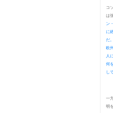
コ
は強
ン
に
だ
欧
人
何
し
一方
明