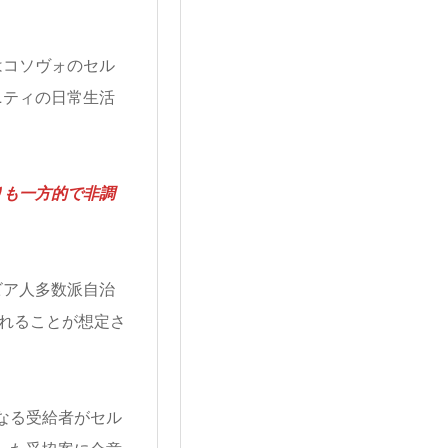
はコソヴォのセル
ニティの日常生活
りも一方的で非調
ビア人多数派自治
されることが想定さ
なる受給者がセル