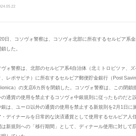
024.05.22
月20日、コソヴォ警察は、コソヴォ北部に所在するセルビア系金
閉鎖した。
ソヴォ警察は、北部のセルビア系4自治体（北ミトロビツァ、ズ
、レポサビチ）に所在するセルビア郵便貯金銀行（Post Saving Ban
edionica）の支店6カ所を閉鎖した。コソヴォ警察は、この閉
外の通貨の使用を禁止するコソヴォ中銀規則に従ったものだと
中銀は、ユーロ以外の通貨の使用を禁止する新規則を2月1日に
ア・デイナールを日常的な決済通貨として使用するセルビア人
間は新規則への「移行期間」として、ディナール使用に対して