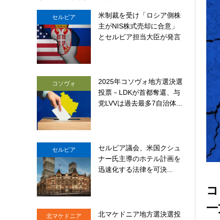
米制裁を受け「ロシア側株
セルビア
主がNIS株式売却に合意」
とセルビア担当大臣が発言
2025年コソヴォ地方選決選
コソヴォ
投票－LDKが首都奪還、与
党LVVは過去最多7自治体...
セルビア議会、米国クシュ
セルビア
ナー氏主導のホテル計画を
迅速化する法律を可決...
コ
一
北マケドニア地方選決選投
北マケドニア