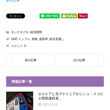
参考記事
モンテネグロ
,
経済情勢
GDP
,
インフレ
,
世銀
,
成長率
,
経済見通し
コメント:
0
関連記事一覧
セルビアと北マケドニアがニシュ・スコピ
エ間高速鉄道...
2023.11.18