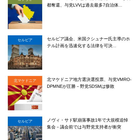
都奪還、与党LVVは過去最多7自治体...
セルビア議会、米国クシュナー氏主導のホ
セルビア
テル計画を迅速化する法律を可決...
北マケドニア地方選決選投票、与党VMRO-
北マケドニア
DPMNEが圧勝－野党SDSMは惨敗
ノヴィ・サド駅崩落事故1年で大規模追悼
セルビア
集会－議会前では与野党支持者が衝突