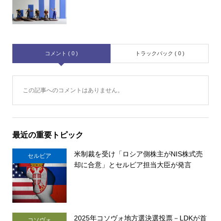
コメント ( 0 )
トラックバック ( 0 )
この記事へのコメントはありません。
最近の重要トピック
米制裁を受け「ロシア側株主がNIS株式売
セルビア
却に合意」とセルビア担当大臣が発言
2025年コソヴォ地方選決選投票－LDKが首
コソヴォ