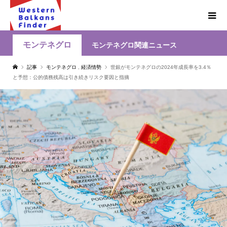
モンテネグロ
モンテネグロ関連ニュース
記事
モンテネグロ
,
経済情勢
世銀がモンテネグロの2024年成長率を3.4％
と予想：公的債務残高は引き続きリスク要因と指摘