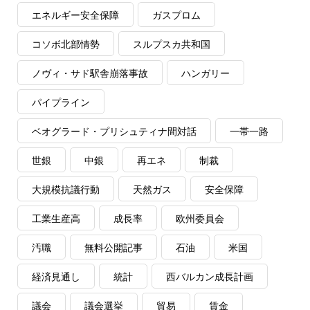
エネルギー安全保障
ガスプロム
コソボ北部情勢
スルプスカ共和国
ノヴィ・サド駅舎崩落事故
ハンガリー
パイプライン
ベオグラード・プリシュティナ間対話
一帯一路
世銀
中銀
再エネ
制裁
大規模抗議行動
天然ガス
安全保障
工業生産高
成長率
欧州委員会
汚職
無料公開記事
石油
米国
経済見通し
統計
西バルカン成長計画
議会
議会選挙
貿易
賃金