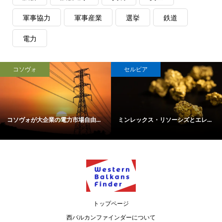
軍事協力
軍事産業
選挙
鉄道
電力
コソヴォ
セルビア
コソヴォが大企業の電力市場自由...
ミンレックス・リソーシズとエレ...
トップページ
西バルカンファインダーについて