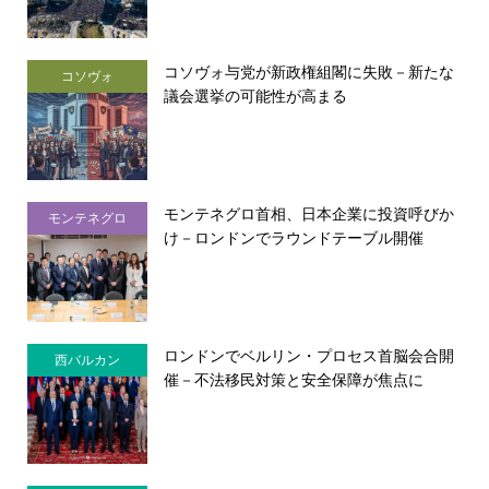
コソヴォ与党が新政権組閣に失敗－新たな
コソヴォ
議会選挙の可能性が高まる
モンテネグロ首相、日本企業に投資呼びか
モンテネグロ
け－ロンドンでラウンドテーブル開催
ロンドンでベルリン・プロセス首脳会合開
西バルカン
催－不法移民対策と安全保障が焦点に