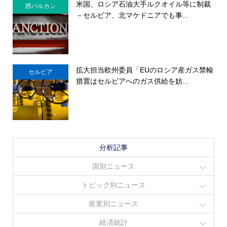
米国、ロシア石油大手ルクオイル等に制裁
西バルカン
－セルビア、北マケドニアでも事...
拡大担当欧州委員「EUのロシア産ガス禁輸
セルビア
措置はセルビアへのガス供給を妨...
分析記事
国別ニュース
トピック別ニュース
産業別ニュース
経済統計