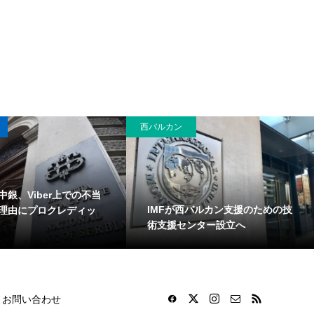
西バルカン
中銀、Viber上での不当
IMFが西バルカン支援のための技
理由にプロクレディッ
術支援センター設立へ
お問い合わせ