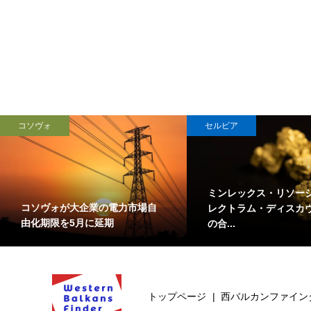
コソヴォ
セルビア
ミンレックス・リソー
コソヴォが大企業の電力市場自
レクトラム・ディスカ
由化期限を5月に延期
の合...
トップページ
西バルカンファイン