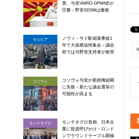
票、与党VMRO-DPMNEが
圧勝－野党SDSMは惨敗
ノヴィ・サド駅崩落事故1
セルビア
年で大規模追悼集会－議会
前では与野党支持者が衝突
コソヴォ与党が新政権組閣
コソヴォ
に失敗－新たな議会選挙の
可能性が高まる
モンテネグロ首相、日本企
モンテネグロ
業に投資呼びかけ－ロンド
ンでラウンドテーブル開催