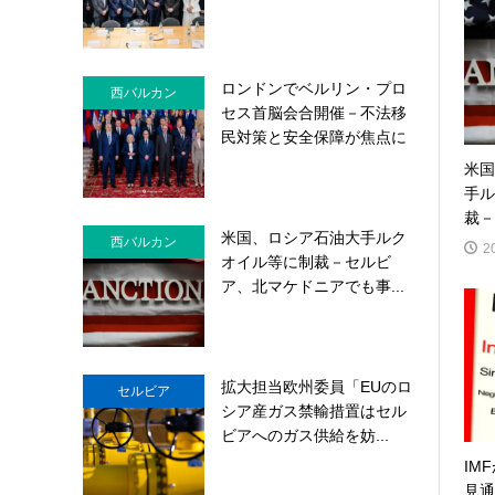
ロンドンでベルリン・プロ
西バルカン
セス首脳会合開催－不法移
民対策と安全保障が焦点に
米国
手ル
裁－
米国、ロシア石油大手ルク
西バルカン
2
オイル等に制裁－セルビ
ア、北マケドニアでも事...
拡大担当欧州委員「EUのロ
セルビア
シア産ガス禁輸措置はセル
ビアへのガス供給を妨...
IM
見通