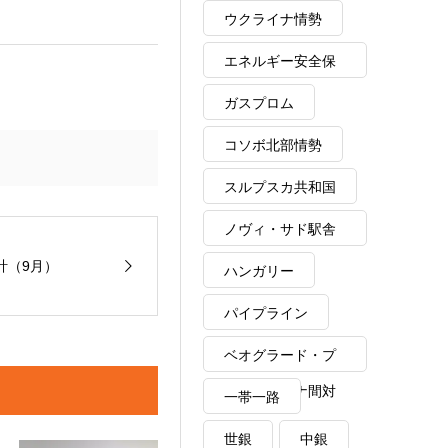
ウクライナ情勢
エネルギー安全保
障
ガスプロム
コソボ北部情勢
スルプスカ共和国
ノヴィ・サド駅舎
崩落事故
計（9月）
ハンガリー
パイプライン
ベオグラード・プ
リシュティナ間対
一帯一路
話
世銀
中銀