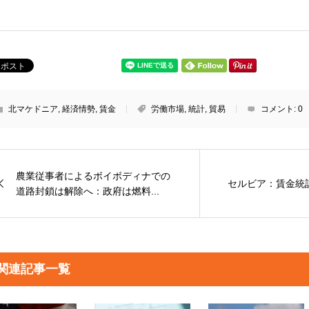
北マケドニア
,
経済情勢
,
賃金
労働市場
,
統計
,
貿易
コメント:
0
農業従事者によるボイボディナでの
セルビア：賃金統
道路封鎖は解除へ：政府は燃料...
関連記事一覧