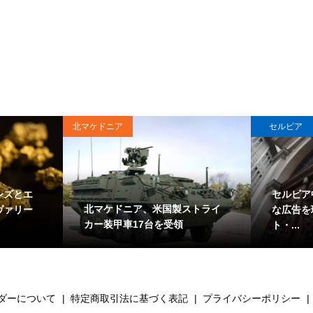
北マケドニア
セルビア
シズとエ
セルビア
北マケドニア、米国製ストライ
ヴァリー
な広告を
カー装甲車17台を受領
ト・...
ダーについて
特定商取引法に基づく表記
プライバシーポリシー