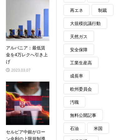
再エネ
制裁
大規模抗議行動
天然ガス
アルバニア：最低賃
安全保障
金を4万レクへ引き上
げ
工業生産高
2023.03.07
成長率
欧州委員会
汚職
無料公開記事
石油
米国
セルビア中銀がロー
ン金利の上限規制導