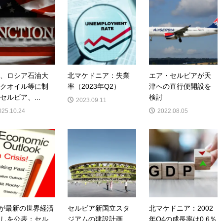
、ロシア石油大
北マケドニア：失業
エア・セルビアが天
クオイル等に制
率（2023年Q2）
津への直行便開設を
セルビア、...
検討
2023.09.11
025.10.24
2022.08.05
Fが最新の世界経済
セルビア新国立スタ
北マケドニア：2002
しを公表：セル
ジアムの建設計画
年Q4の成長率は0.6％