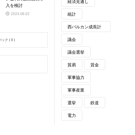
経済見通し
入を検討
統計
2024.08.02
西バルカン成長計
画
議会
ク ( 0 )
議会選挙
貿易
賃金
軍事協力
軍事産業
選挙
鉄道
電力