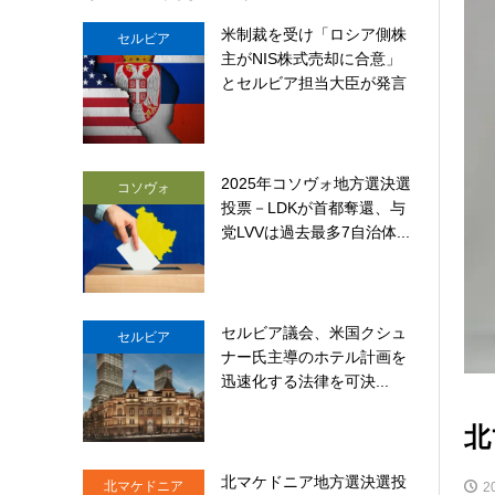
米制裁を受け「ロシア側株
セルビア
主がNIS株式売却に合意」
とセルビア担当大臣が発言
2025年コソヴォ地方選決選
コソヴォ
投票－LDKが首都奪還、与
党LVVは過去最多7自治体...
セルビア議会、米国クシュ
セルビア
ナー氏主導のホテル計画を
迅速化する法律を可決...
北
北マケドニア地方選決選投
北マケドニア
2