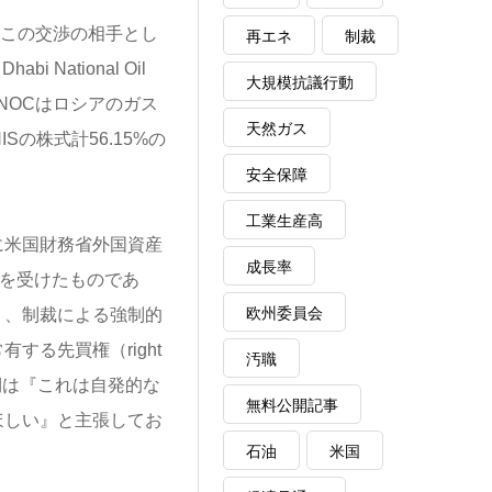
、この交渉の相手とし
再エネ
制裁
National Oil
大規模抗議行動
NOCはロシアのガス
天然ガス
Sの株式計56.15%の
安全保障
工業生産高
に米国財務省外国資産
成長率
とを受けたものであ
欧州委員会
く、制裁による強制的
る先買権（right
汚職
シア側は『これは自発的な
無料公開記事
ほしい』と主張してお
石油
米国