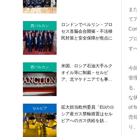
ま
てア
ロンドンでベルリン・プロ
西バルカン
Co
セス首脳会合開催－不法移
民対策と安全保障が焦点に
プロ
す
米国、ロシア石油大手ルク
西バルカン
今
オイル等に制裁－セルビ
管
ア、北マケドニアでも事...
る
な
拡大担当欧州委員「EUのロ
of
セルビア
シア産ガス禁輸措置はセル
売
ビアへのガス供給を妨...
り