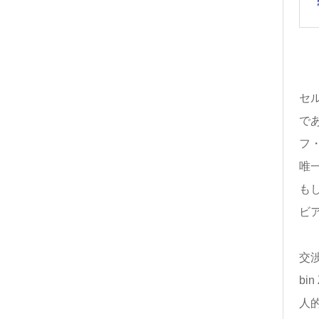
セ
で
フ
唯
も
ビ
交
bi
人