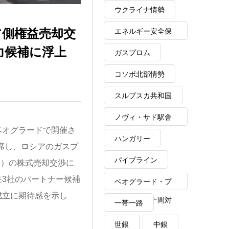
ウクライナ情勢
ア側権益売却交
エネルギー安全保
力候補に浮上
障
ガスプロム
コソボ北部情勢
スルプスカ共和国
ノヴィ・サド駅舎
は、ベオグラードで開催さ
崩落事故
ハンガリー
に出席し、ロシアのガスプ
パイプライン
：NIS）の株式売却交渉に
3社のパートナー候補
ベオグラード・プ
成立に期待感を示し
リシュティナ間対
一帯一路
話
世銀
中銀