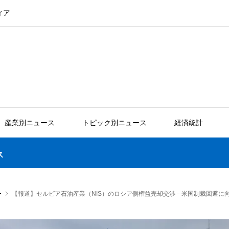
ィア
産業別ニュース
トピック別ニュース
経済統計
ス
ー
【報道】セルビア石油産業（NIS）のロシア側権益売却交渉－米国制裁回避に向