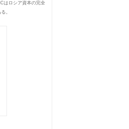
ACはロシア資本の完全
ある。