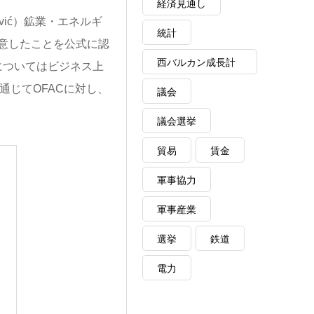
経済見通し
nović）鉱業・エネルギ
統計
同意したことを公式に認
西バルカン成長計
についてはビジネス上
画
通じてOFACに対し、
議会
議会選挙
貿易
賃金
軍事協力
軍事産業
選挙
鉄道
電力