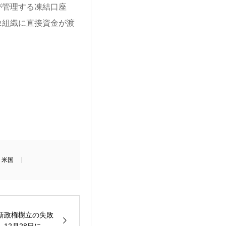
が管理する凍結口座
象組織に直接資金が渡
,
米国
新政権樹立の失敗