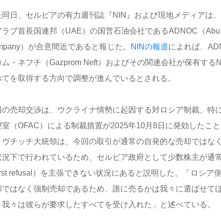
た同日、セルビアの有力週刊誌『NIN』および現地メディアは
ラブ首長国連邦（UAE）の国営石油会社であるADNOC（Abu Dhabi 
mpany）が合意間近であると報じた。
NINの報道
によれば、AD
ム・ネフチ（Gazprom Neft）およびその関連会社が保有するNI
べてを取得する方向で調整が進んでいるとされる。
回の売却交渉は、ウクライナ情勢に起因する対ロシア制裁、特
理室（OFAC）による制裁措置が2025年10月8日に発効したこ
。ヴチッチ大統領は、今回の取引が通常の自発的な売却ではな
状況下で行われているため、セルビア政府として少数株主が通常有す
 first refusal）を主張できない状況にあると説明した。「ロ
却ではなく強制売却であるため、誰に売るかは我々に選ばせて
、我々は彼らが要求したすべてを受け入れた」と述べている。