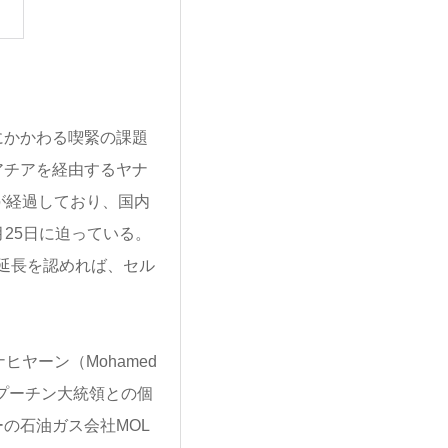
にかかわる喫緊の課題
アチアを経由するヤナ
が経過しており、国内
月25日に迫っている。
ス延長を認めれば、セル
ヤーン（Mohamed
アのプーチン大統領との個
の石油ガス会社MOL