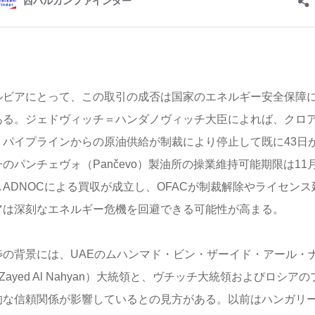
ルビアにとって、この取引の成否は国家のエネルギー安全保障
ある。ジェドヴィッチ＝ハンダノヴィッチ大臣によれば、クロ
・パイプラインからの原油供給が制裁により停止して既に43日
一のパンチェヴォ（Pančevo）製油所の操業維持可能期限は11
しADNOCによる買収が成立し、OFACが制裁解除やライセン
アは深刻なエネルギー危機を回避できる可能性が高まる。
渉の背景には、UAEのムハンマド・ビン・ザーイド・アール・ナヒ
n Zayed Al Nahyan）大統領と、ヴチッチ大統領およびロシ
的な信頼関係が影響しているとの見方がある。以前はハンガリー