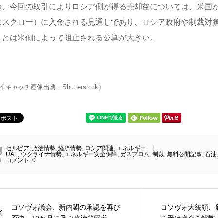
お、今回の取引によりロシア側が得る売却益については、米国
エスクロー）に入金される見通しであり、ロシア政府や制裁対
ことは米側によって阻止される公算が大きい。
イキャッチ画像出典：Shutterstock）
セルビア
,
政治情勢
,
経済情勢
,
ロシア関連
,
エネルギー
UAE
,
ウクライナ情勢
,
エネルギー安全保障
,
ガスプロム
,
制裁
,
無料公開記事
,
石油
コメント:
0
コソヴォ議会、新内閣の承認を再び
コソヴォ大統領、