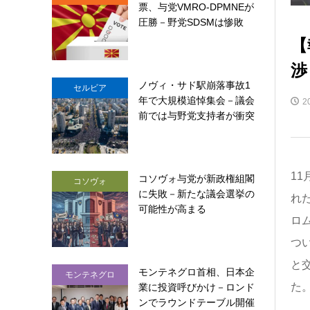
票、与党VMRO-DPMNEが
圧勝－野党SDSMは惨敗
【
渉
ノヴィ・サド駅崩落事故1
セルビア
年で大規模追悼集会－議会
2
前では与野党支持者が衝突
11
コソヴォ与党が新政権組閣
コソヴォ
に失敗－新たな議会選挙の
れた
可能性が高まる
ロム
つ
と
モンテネグロ首相、日本企
モンテネグロ
た
業に投資呼びかけ－ロンド
ンでラウンドテーブル開催