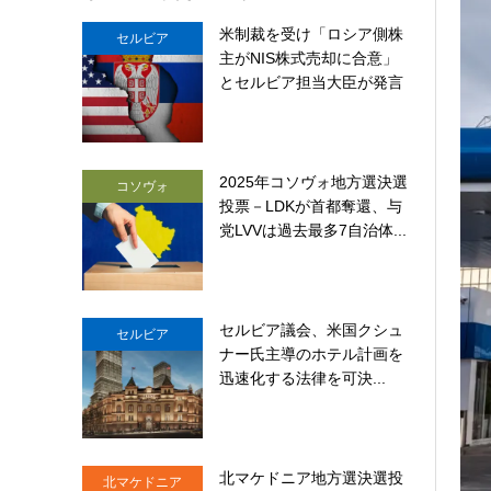
米制裁を受け「ロシア側株
セルビア
主がNIS株式売却に合意」
とセルビア担当大臣が発言
2025年コソヴォ地方選決選
コソヴォ
投票－LDKが首都奪還、与
党LVVは過去最多7自治体...
セルビア議会、米国クシュ
セルビア
ナー氏主導のホテル計画を
迅速化する法律を可決...
北マケドニア地方選決選投
北マケドニア