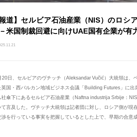
報道】セルビア石油産業（NIS）のロシ
－米国制裁回避に向けUAE国有企業が有
025.11.21
月20日、セルビアのヴチッチ（Aleksandar Vučić）大統領
英国・西バルカン地域ビジネス会議「Building Futures」
社傘下にあるセルビア石油産業（Naftna industrija Srbije
いて言及した。ヴチッチ大統領は記者団に対し、ロシア側が現在
交渉を行っている事実を把握しているとした上で、早期の合意
。