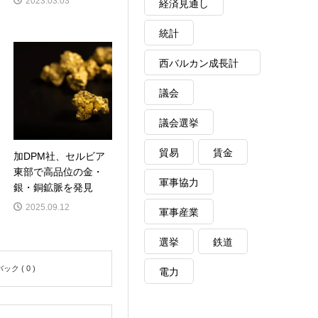
2023.03.03
経済見通し
統計
西バルカン成長計
画
議会
議会選挙
貿易
賃金
加DPM社、セルビア
東部で高品位の金・
軍事協力
銀・銅鉱脈を発見
2025.09.12
軍事産業
選挙
鉄道
ク ( 0 )
電力