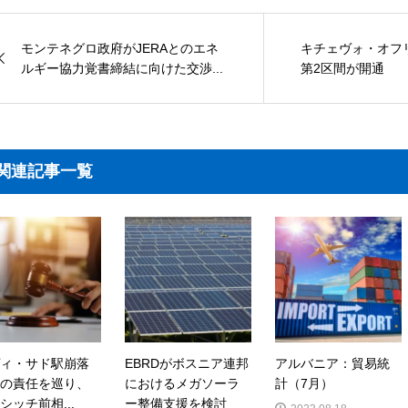
モンテネグロ政府がJERAとのエネ
キチェヴォ・オフ
ルギー協力覚書締結に向けた交渉...
第2区間が開通
関連記事一覧
ィ・サド駅崩落
EBRDがボスニア連邦
アルバニア：貿易統
の責任を巡り、
におけるメガソーラ
計（7月）
シッチ前相...
ー整備支援を検討