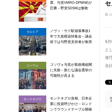
セ
票、与党VMRO-DPMNEが
圧勝－野党SDSMは惨敗
2
ノヴィ・サド駅崩落事故1
セルビア
年で大規模追悼集会－議会
9
前では与野党支持者が衝突
とし
発庁
コソヴォ与党が新政権組閣
合
コソヴォ
に失敗－新たな議会選挙の
可能性が高まる
モンテネグロ首相、日本企
モンテネグロ
業に投資呼びかけ－ロンド
ンでラウンドテーブル開催