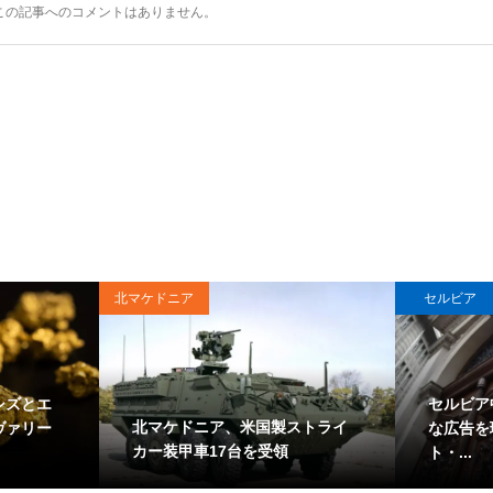
この記事へのコメントはありません。
北マケドニア
セルビア
シズとエ
セルビア
北マケドニア、米国製ストライ
ヴァリー
な広告を
カー装甲車17台を受領
ト・...