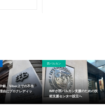
西バルカン
中銀、Viber上での不当
IMFが西バルカン支援のための技
理由にプロクレディッ
術支援センター設立へ