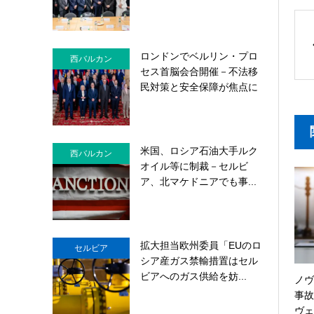
ロンドンでベルリン・プロ
西バルカン
セス首脳会合開催－不法移
民対策と安全保障が焦点に
米国、ロシア石油大手ルク
西バルカン
オイル等に制裁－セルビ
ア、北マケドニアでも事...
拡大担当欧州委員「EUのロ
セルビア
シア産ガス禁輸措置はセル
ビアへのガス供給を妨...
ノヴ
事故
ヴェ