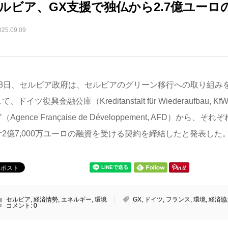
ルビア、GX支援で独仏から2.7億ユーロ
025.09.09
月8日、セルビア政府は、セルビアのグリーン移行への取り組み
て、ドイツ復興金融公庫（Kreditanstalt für Wiederaufbau
（Agence Française de Développement, AFD）から、そ
計2億7,000万ユーロの融資を受ける契約を締結したと発表した
セルビア
,
経済情勢
,
エネルギー
,
環境
GX
,
ドイツ
,
フランス
,
環境
,
経済協
コメント:
0