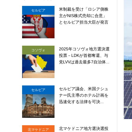
米制裁を受け「ロシア側株
セルビア
主がNIS株式売却に合意」
とセルビア担当大臣が発言
2025年コソヴォ地方選決選
コソヴォ
投票－LDKが首都奪還、与
党LVVは過去最多7自治体...
セルビア議会、米国クシュ
セルビア
ナー氏主導のホテル計画を
迅速化する法律を可決...
北マケドニア地方選決選投
北マケドニア