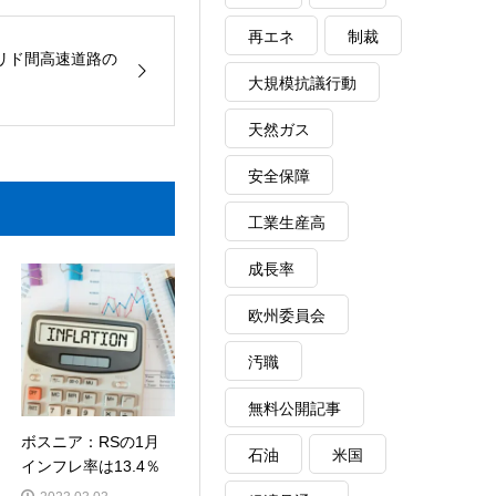
再エネ
制裁
リド間高速道路の
大規模抗議行動
天然ガス
安全保障
工業生産高
成長率
欧州委員会
汚職
無料公開記事
ボスニア：RSの1月
石油
米国
インフレ率は13.4％