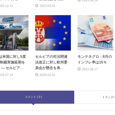
2023.08.18
025.12.31
2023.03.01
Sは米国に対し5度
セルビアの司法関連
モンテネグロ：8月の
制裁実施延期を
法改正に対し欧州委
インフレ率は15％
 ― セルビア...
員会が懸念を表...
2022.09.17
025.07.18
2026.02.02
コメント ( 0 )
トラックバッ