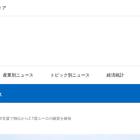
ィア
産業別ニュース
トピック別ニュース
経済統計
ス
X支援で独仏から2.7億ユーロの融資を確保