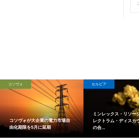
コソヴォ
セルビア
ミンレックス・リソー
コソヴォが大企業の電力市場自
レクトラム・ディスカ
由化期限を5月に延期
の合...