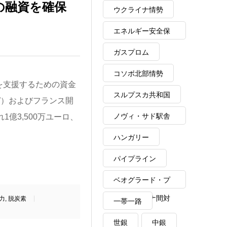
の融資を確保
ウクライナ情勢
エネルギー安全保
障
ガスプロム
コソボ北部情勢
を支援するための資金
スルプスカ共和国
, KfW）およびフランス開
ノヴィ・サド駅舎
れぞれ1億3,500万ユーロ、
。
崩落事故
ハンガリー
パイプライン
ベオグラード・プ
リシュティナ間対
力
,
脱炭素
一帯一路
話
世銀
中銀