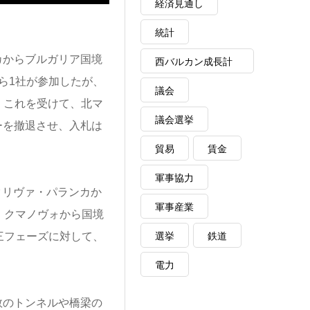
経済見通し
統計
カからブルガリア国境
西バルカン成長計
ら1社が参加したが、
画
議会
。これを受けて、北マ
議会選挙
ーを撤退させ、入札は
貿易
賃金
軍事協力
クリヴァ・パランカか
軍事産業
、クマノヴォから国境
選挙
鉄道
三フェーズに対して、
電力
数のトンネルや橋梁の