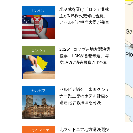
米制裁を受け「ロシア側株
セルビア
主がNIS株式売却に合意」
とセルビア担当大臣が発言
2025年コソヴォ地方選決選
コソヴォ
投票－LDKが首都奪還、与
党LVVは過去最多7自治体...
セルビア議会、米国クシュ
セルビア
ナー氏主導のホテル計画を
迅速化する法律を可決...
北マケドニア地方選決選投
北マケドニア