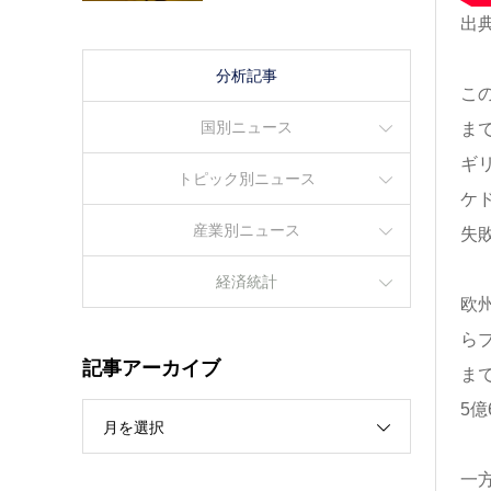
出典
分析記事
こ
国別ニュース
ま
ギ
トピック別ニュース
ケ
産業別ニュース
失
経済統計
欧
ら
記事アーカイブ
ま
5億
月を選択
一