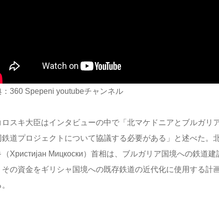
：360 Spepeni youtubeチャンネル
コロスキ大臣はインタビューの中で「北マケドニアとブルガリ
同鉄道プロジェクトについて協議する必要がある」と述べた。
（Христијан Мицкоски）首相は、ブルガリア国境への鉄
、その資金をギリシャ国境への既存鉄道の近代化に使用する計画
る
。