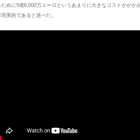
るために5億6,000万ユーロというあまりに大きなコストががか
非現実的であると述べた
。