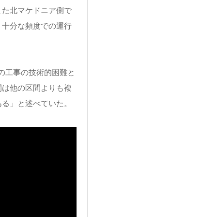
また北マケドニア側で
、十分な頻度での運行
の工事の技術的困難と
間は他の区間よりも複
ある」と述べていた。