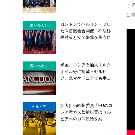
す
は
ロンドンでベルリン・プロ
西バルカン
セス首脳会合開催－不法移
民対策と安全保障が焦点に
米国、ロシア石油大手ルク
西バルカン
オイル等に制裁－セルビ
ア、北マケドニアでも事...
拡大担当欧州委員「EUのロ
セルビア
シア産ガス禁輸措置はセル
ビアへのガス供給を妨...