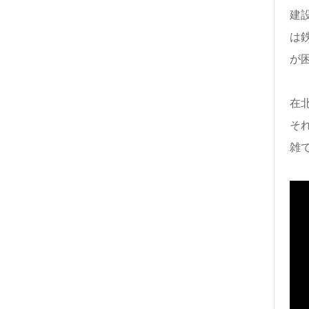
建
は
が
在
そ
雑