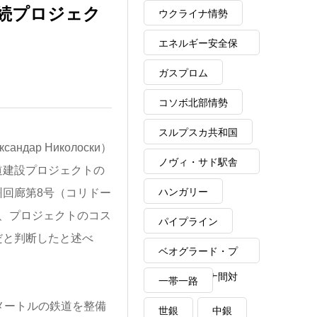
続プロジェク
ウクライナ情勢
エネルギー安全保
障
ガスプロム
コソボ北部情勢
スルプスカ共和国
ар Николоски）
ノヴィ・サド駅舎
道建設プロジェクトの
崩落事故
ハンガリー
回廊第8号（コリドー
、プロジェクトのコス
パイプライン
だと判断したと述べ
ベオグラード・プ
リシュティナ間対
一帯一路
話
メートルの鉄道を整備
世銀
中銀