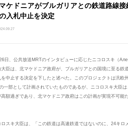
マケドニアがブルガリアとの鉄道路線接
の入札中止を決定
024.09.27
26日、公共放送MRTのインタビューに応じたニコロスキ（Александ
輸大臣は、北マケドニア政府が、ブルガリアとの国境に至る鉄
札を中止する決定を下したと述べた。このプロジェクトは汎欧州
）の一部として計画されていたものであるが、ニコロスキ大臣は
が高額過ぎであり、北マケドニア政府はこの計画が実現不可能
。
コロスキ大臣は、「この鉄道は高速鉄道ではないのに、24キロ