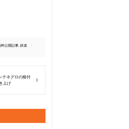
無料公開記事
,
鉄道
ンテネグロの格付
き上げ