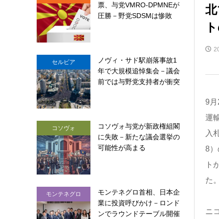
票、与党VMRO-DPMNEが
北
圧勝－野党SDSMは惨敗
ト
2
ノヴィ・サド駅崩落事故1
セルビア
年で大規模追悼集会－議会
前では与野党支持者が衝突
9月
運
コソヴォ与党が新政権組閣
コソヴォ
入
に失敗－新たな議会選挙の
可能性が高まる
8
ト
た
モンテネグロ首相、日本企
モンテネグロ
業に投資呼びかけ－ロンド
ニ
ンでラウンドテーブル開催