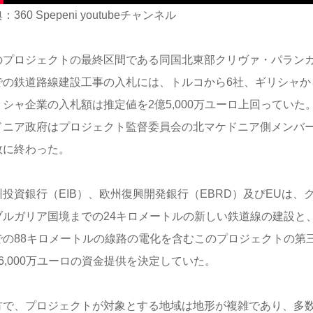
：360 Spepeni youtubeチャンネル
のプロジェクトの最終区間である同国北東部クリヴァ・パラン
での鉄道路線建設工事の入札には、トルコから6社、ギリシャか
リシャ企業の入札額は推定値を2億5,000万ユーロ上回っていた
ドニア政府はプロジェクト監督委員会の北マケドニア側メンバ
敗に終わった
。
州投資銀行（EIB）、欧州復興開発銀行（EBRD）及びEUは、
ブルガリア国境までの24キロメートルの新しい鉄道線の建設と
での88キロメートルの線路の電化を含むこのプロジェクトの第
6,000万ユーロの資金提供を決定していた。
方で、プロジェクトが対象とする地域は地形が複雑であり、多