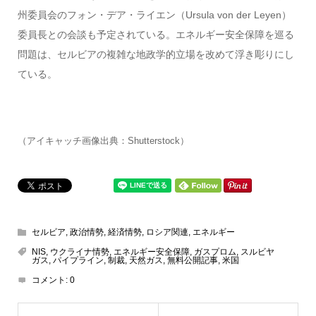
州委員会のフォン・デア・ライエン（Ursula von der Leyen）
委員長との会談も予定されている。エネルギー安全保障を巡る
問題は、セルビアの複雑な地政学的立場を改めて浮き彫りにし
ている。
（アイキャッチ画像出典：Shutterstock）
セルビア
,
政治情勢
,
経済情勢
,
ロシア関連
,
エネルギー
NIS
,
ウクライナ情勢
,
エネルギー安全保障
,
ガスプロム
,
スルビヤ
ガス
,
パイプライン
,
制裁
,
天然ガス
,
無料公開記事
,
米国
コメント:
0