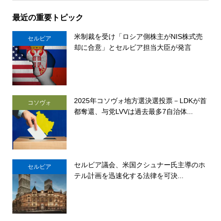
最近の重要トピック
米制裁を受け「ロシア側株主がNIS株式売
セルビア
却に合意」とセルビア担当大臣が発言
2025年コソヴォ地方選決選投票－LDKが首
コソヴォ
都奪還、与党LVVは過去最多7自治体...
セルビア議会、米国クシュナー氏主導のホ
セルビア
テル計画を迅速化する法律を可決...