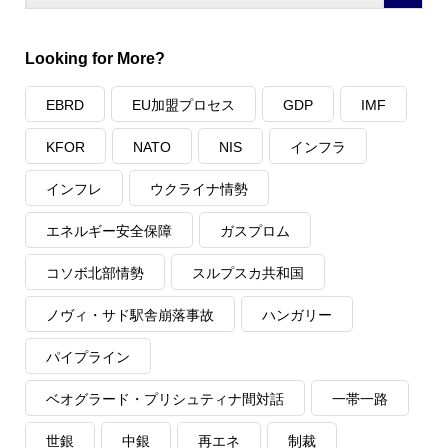
Looking for More?
EBRD
EU加盟プロセス
GDP
IMF
KFOR
NATO
NIS
インフラ
インフレ
ウクライナ情勢
エネルギー安全保障
ガスプロム
コソボ北部情勢
スルプスカ共和国
ノヴィ・サド駅舎崩落事故
ハンガリー
パイプライン
ベオグラード・プリシュティナ間対話
一帯一路
世銀
中銀
再エネ
制裁