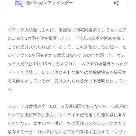
ヴチッチ大統領によれば、米国側は制裁回避策としてセルビア
によるNISの国有化を提案したが、「他人の資本や財産を奪う
ことは受け入れられない」として、これを拒否したと述べ、セ
ルビアにNISを国有化する意図はないと改めて強調した。ヴチ
ッチ大統領は10月13日にガスプロム・ネフチの経営陣とベオグ
ラードで会談し、ロシア側に有利な形での危機解決策を提示す
る意向を示しているが、受け入れられるかは不透明だとしてい
る。
セルビアは欧州連合（EU）加盟候補国でありながら、伝統的に
ロシアと友好関係にあり、ウクライナ侵攻後も対露制裁に参加
していない。エネルギー供給、特に天然ガスをロシアに大きく
依存する一方、ロシアはセルビアが領有権を主張するコソヴォ