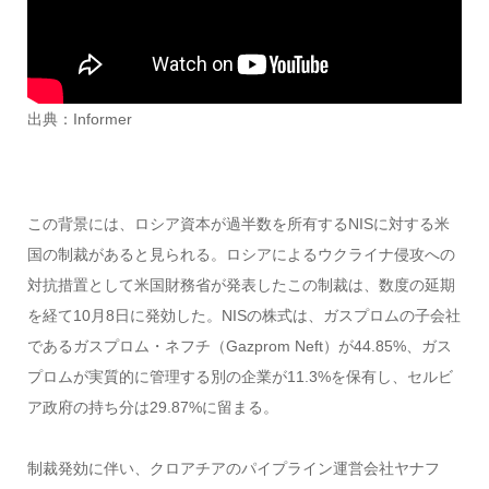
出典：Informer
この背景には、ロシア資本が過半数を所有するNISに対する米
国の制裁があると見られる。ロシアによるウクライナ侵攻への
対抗措置として米国財務省が発表したこの制裁は、数度の延期
を経て10月8日に発効した。NISの株式は、ガスプロムの子会社
であるガスプロム・ネフチ（Gazprom Neft）が44.85%、ガス
プロムが実質的に管理する別の企業が11.3%を保有し、セルビ
ア政府の持ち分は29.87%に留まる。
制裁発効に伴い、クロアチアのパイプライン運営会社ヤナフ