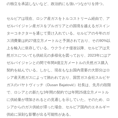
の独立を承認しないなど、政治的にも強いつながりを持つ。
セルビアは現在、ロシア産ガスをトルコストリーム経由で、ア
ゼルバイジャン産ガスをブルガリアとの国境を越えるガスイン
ターコネクターを通じて受け入れている。セルビアの今年のガ
ス消費量は約27億立方メートルと予測されており、その90%以
上を輸入に依存している。ウクライナ侵攻以降、セルビアは天
然ガスについても供給元の多様化を図っており、2023年にはア
ゼルバイジャンとの間で年間4億立方メートルの天然ガス購入
契約を結んでいる。しかし、現在もなお国内需要の大部分はロ
シア産天然ガスによって賄われており、国営ガス会社スルビヤ
ガスのバヤトヴィッチ（Dusan Bajatović）社長は、先月の段階
で、ロシアとの新たな3年間の契約では年間25億立方メートル
に供給量が増加されるとの見通しを示していた。そのため、ロ
シアからのガス供給が滞った場合、セルビア国内のエネルギー
供給に深刻な影響が出る可能性がある。