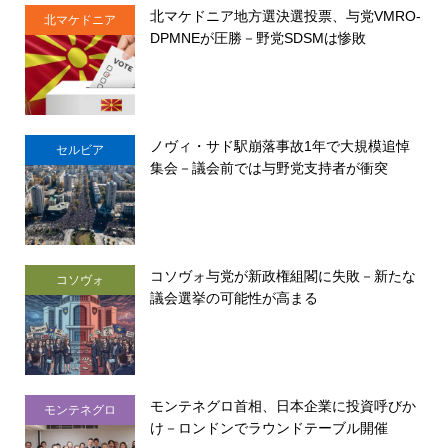
北マケドニア地方選決選投票、与党VMRO-
北マケドニア
DPMNEが圧勝－野党SDSMは惨敗
ノヴィ・サド駅崩落事故1年で大規模追悼
セルビア
集会－議会前では与野党支持者が衝突
コソヴォ与党が新政権組閣に失敗－新たな
コソヴォ
議会選挙の可能性が高まる
モンテネグロ首相、日本企業に投資呼びか
モンテネグロ
け－ロンドンでラウンドテーブル開催