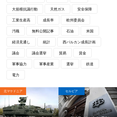
大規模抗議行動
天然ガス
安全保障
工業生産高
成長率
欧州委員会
汚職
無料公開記事
石油
米国
経済見通し
統計
西バルカン成長計画
議会
議会選挙
貿易
賃金
軍事協力
軍事産業
選挙
鉄道
電力
北マケドニア
セルビア