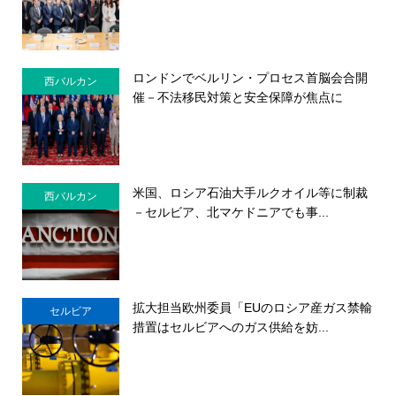
ロンドンでベルリン・プロセス首脳会合開
西バルカン
催－不法移民対策と安全保障が焦点に
米国、ロシア石油大手ルクオイル等に制裁
西バルカン
－セルビア、北マケドニアでも事...
拡大担当欧州委員「EUのロシア産ガス禁輸
セルビア
措置はセルビアへのガス供給を妨...