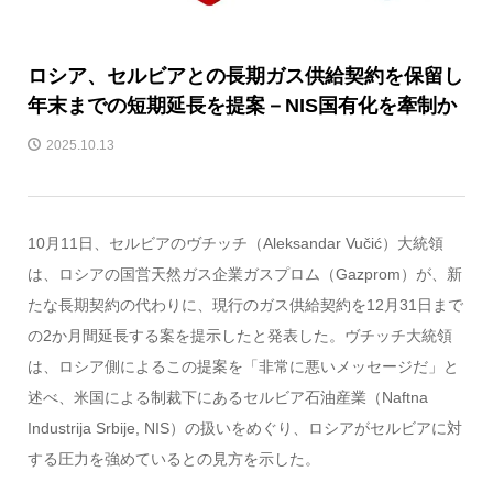
ロシア、セルビアとの長期ガス供給契約を保留し
年末までの短期延長を提案－NIS国有化を牽制か
2025.10.13
10月11日、セルビアのヴチッチ（Aleksandar Vučić）大統領
は、ロシアの国営天然ガス企業ガスプロム（Gazprom）が、新
たな長期契約の代わりに、現行のガス供給契約を12月31日まで
の2か月間延長する案を提示したと発表した。ヴチッチ大統領
は、ロシア側によるこの提案を「非常に悪いメッセージだ」と
述べ、米国による制裁下にあるセルビア石油産業（Naftna
Industrija Srbije, NIS）の扱いをめぐり、ロシアがセルビアに対
する圧力を強めているとの見方を示した。