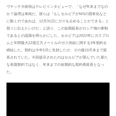
ヴチッチ大統領はテレビインタビューで、「なぜ年末までなの
か？論理は単純だ。彼らは『もしセルビアがNISの国有化など
に動くのであれば、12月31日にガスを止めることができる』と
我々に伝えたいのだ」と語り、この短期延長がロシア側の牽制
であるとの認識を明らかにした。セルビアは2022年にガスプロ
ムと年間最大22億立方メートルのガス供給に関する3年契約を
締結した。契約は今年5月に失効したが、その後10月末まで延
長されていた。今回提示されたのはセルビアが望んでいた新た
な長期契約ではなく、年末までの短期的な契約再延長となっ
た。