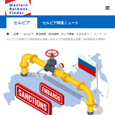
セルビア
セルビア関連ニュース
記事
セルビア
,
政治情勢
,
経済情勢
,
ロシア関連
,
エネルギー
ロシア、セ
ルビアとの長期ガス供給契約を保留し年末までの短期延長を提案－NIS国有化を牽制か