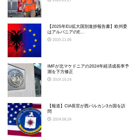
【2025年EU拡大国別進捗報告書】欧州委
はアルバニアのE...
2025.11.06
IMFが北マケドニアの2024年経済成長率予
測を下方修正
2024.10.24
【報道】CIA長官が西バルカン3カ国を訪
問
2024.08.24