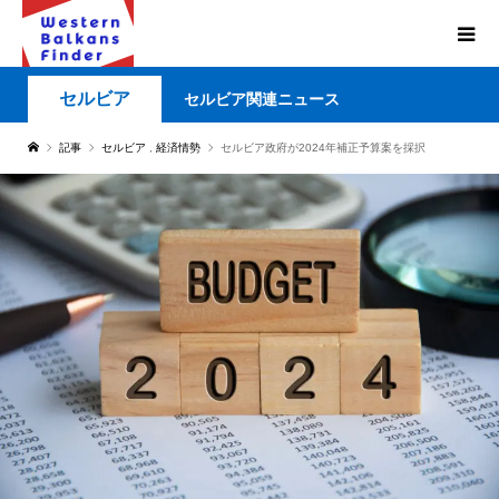
セルビア
セルビア関連ニュース
記事
セルビア
,
経済情勢
セルビア政府が2024年補正予算案を採択