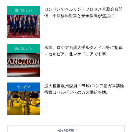
ロンドンでベルリン・プロセス首脳会合開
西バルカン
催－不法移民対策と安全保障が焦点に
米国、ロシア石油大手ルクオイル等に制裁
西バルカン
－セルビア、北マケドニアでも事...
拡大担当欧州委員「EUのロシア産ガス禁輸
セルビア
措置はセルビアへのガス供給を妨...
分析記事