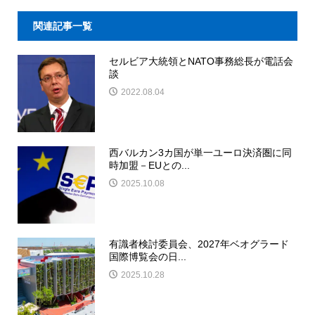
関連記事一覧
セルビア大統領とNATO事務総長が電話会
談
2022.08.04
西バルカン3カ国が単一ユーロ決済圏に同
時加盟－EUとの...
2025.10.08
有識者検討委員会、2027年ベオグラード
国際博覧会の日...
2025.10.28