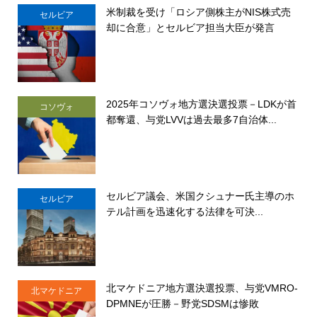
米制裁を受け「ロシア側株主がNIS株式売
セルビア
却に合意」とセルビア担当大臣が発言
2025年コソヴォ地方選決選投票－LDKが首
コソヴォ
都奪還、与党LVVは過去最多7自治体...
セルビア議会、米国クシュナー氏主導のホ
セルビア
テル計画を迅速化する法律を可決...
北マケドニア地方選決選投票、与党VMRO-
北マケドニア
DPMNEが圧勝－野党SDSMは惨敗