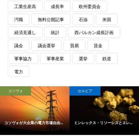
工業生産高
成長率
欧州委員会
汚職
無料公開記事
石油
米国
経済見通し
統計
西バルカン成長計画
議会
議会選挙
貿易
賃金
軍事協力
軍事産業
選挙
鉄道
電力
コソヴォ
セルビア
コソヴォが大企業の電力市場自由...
ミンレックス・リソーシズとエレ...