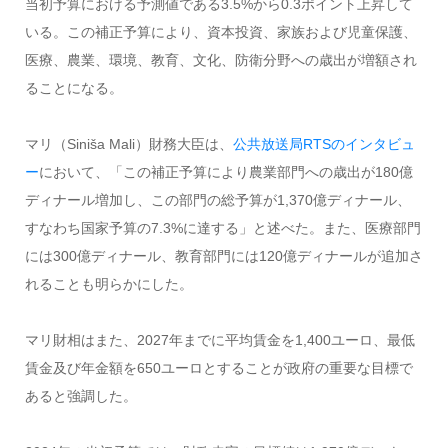
当初予算における予測値である3.5%から0.3ポイント上昇して
いる。この補正予算により、資本投資、家族および児童保護、
医療、農業、環境、教育、文化、防衛分野への歳出が増額され
ることになる。
マリ（Siniša Mali）財務大臣は、
公共放送局RTSのインタビュ
ー
において、「この補正予算により農業部門への歳出が180億
ディナール増加し、この部門の総予算が1,370億ディナール、
すなわち国家予算の7.3%に達する」と述べた。また、医療部門
には300億ディナール、教育部門には120億ディナールが追加さ
れることも明らかにした。
マリ財相はまた、2027年までに平均賃金を1,400ユーロ、最低
賃金及び年金額を650ユーロとすることが政府の重要な目標で
あると強調した。