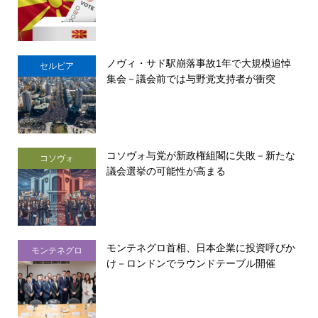
ノヴィ・サド駅崩落事故1年で大規模追悼
セルビア
集会－議会前では与野党支持者が衝突
コソヴォ与党が新政権組閣に失敗－新たな
コソヴォ
議会選挙の可能性が高まる
モンテネグロ首相、日本企業に投資呼びか
モンテネグロ
け－ロンドンでラウンドテーブル開催