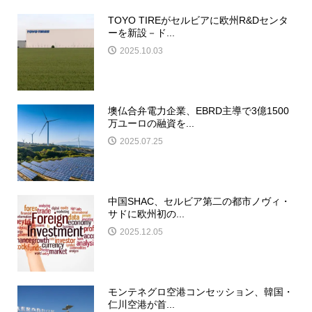
TOYO TIREがセルビアに欧州R&Dセンタ
ーを新設－ド...
2025.10.03
墺仏合弁電力企業、EBRD主導で3億1500
万ユーロの融資を...
2025.07.25
中国SHAC、セルビア第二の都市ノヴィ・
サドに欧州初の...
2025.12.05
モンテネグロ空港コンセッション、韓国・
仁川空港が首...