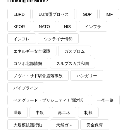
Looking for More?
EBRD
EU加盟プロセス
GDP
IMF
KFOR
NATO
NIS
インフラ
インフレ
ウクライナ情勢
エネルギー安全保障
ガスプロム
コソボ北部情勢
スルプスカ共和国
ノヴィ・サド駅舎崩落事故
ハンガリー
パイプライン
ベオグラード・プリシュティナ間対話
一帯一路
世銀
中銀
再エネ
制裁
大規模抗議行動
天然ガス
安全保障